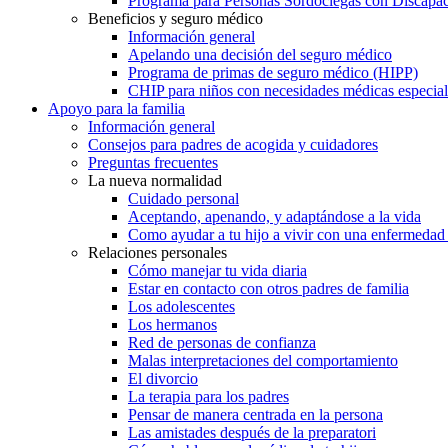
Programa para Personas Sordociegas con Discap
Beneficios y seguro médico
Información general
Apelando una decisión del seguro médico
Programa de primas de seguro médico (HIPP)
CHIP para niños con necesidades médicas especial
Apoyo para la familia
Información general
Consejos para padres de acogida y cuidadores
Preguntas frecuentes
La nueva normalidad
Cuidado personal
Aceptando, apenando, y adaptándose a la vida
Como ayudar a tu hijo a vivir con una enfermedad
Relaciones personales
Cómo manejar tu vida diaria
Estar en contacto con otros padres de familia
Los adolescentes
Los hermanos
Red de personas de confianza
Malas interpretaciones del comportamiento
El divorcio
La terapia para los padres
Pensar de manera centrada en la persona
Las amistades después de la preparatori