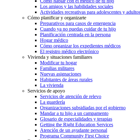
Cómo hablar con el médico de tu hijo
Los amigos y las habilidades sociales
Actividades recreativas para adolescentes y adulto
Cómo planificar y organizarte
Preparativos para casos de emergencia
Cuando ya no puedas cuidar de tu hijo
Planificación centrada en la persona
Hogar médico
Cómo organizar los expedientes médicos
El registro médico electrónico
Vivienda y situaciones familiares
Modificar tu hogar
Familias militares
Nuevas asignaciones
Habitantes de áreas rurales
La vivienda
Servicios de apoyo
Servicios de atención de relevo
La guardería
Organizaciones subsidiadas por el gobierno
Mandar a tu hijo a un campamento
Glosario de especialidades y terapias
Getting the Right Education Services
Atención de un ayudante personal
Programa Community First Choice