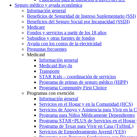
Seguro médico y ayuda económica
Información general
Beneficios de Seguridad de Ingreso Suplementario (SSI)
Beneficios del Seguro Social por Incapacidad (SSDI)
Medicare
Fondos y servicios a partir de los 18 años
Subsidios y otras fuentes de fondos
Ayuda con los costos de la electricidad
Preguntas frecuentes
Medicaid
Información general
Medicaid Buy-In
Transporte
STAR Kids – coordinación de servicios
Programa de primas de seguro médico (HIPP)
Programa Community First Choice
Programas con exención
Información general
Servicios en el Hogar y en la Comunidad (HCS)
Servicios de Apoyo y Asistencia para Vivir en l
Programa para Niños Médicamente Dependientes
Programa STAR+PLUS de Servicios en el Hogar
Programa de Texas para Vivir en Casa (TxHmL)
Servicios de Empoderamiento Juvenil (YES)