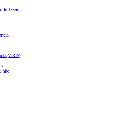
ar de Texas
ancia
cuela (ARD)
as
u hijo