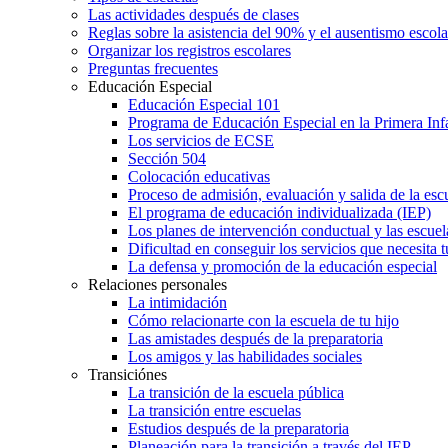
Las actividades después de clases
Reglas sobre la asistencia del 90% y el ausentismo escol
Organizar los registros escolares
Preguntas frecuentes
Educación Especial
Educación Especial 101
Programa de Educación Especial en la Primera Inf
Los servicios de ECSE
Sección 504
Colocación educativas
Proceso de admisión, evaluación y salida de la es
El programa de educación individualizada (IEP)
Los planes de intervención conductual y las escuel
Dificultad en conseguir los servicios que necesita t
La defensa y promoción de la educación especial
Relaciones personales
La intimidación
Cómo relacionarte con la escuela de tu hijo
Las amistades después de la preparatoria
Los amigos y las habilidades sociales
Transiciónes
La transición de la escuela pública
La transición entre escuelas
Estudios después de la preparatoria
Planeación para la transición a través del IEP