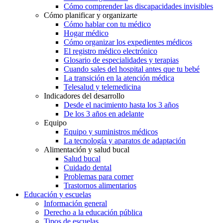
Cómo comprender las discapacidades invisibles
Cómo planificar y organizarte
Cómo hablar con tu médico
Hogar médico
Cómo organizar los expedientes médicos
El registro médico electrónico
Glosario de especialidades y terapias
Cuando sales del hospital antes que tu bebé
La transición en la atención médica
Telesalud y telemedicina
Indicadores del desarrollo
Desde el nacimiento hasta los 3 años
De los 3 años en adelante
Equipo
Equipo y suministros médicos
La tecnología y aparatos de adaptación
Alimentación y salud bucal
Salud bucal
Cuidado dental
Problemas para comer
Trastornos alimentarios
Educación y escuelas
Información general
Derecho a la educación pública
Tipos de escuelas