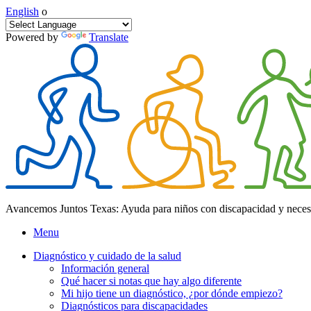
English
o
Powered by
Translate
Avancemos Juntos Texas: Ayuda para niños con discapacidad y neces
Menu
Diagnóstico y cuidado de la salud
Información general
Qué hacer si notas que hay algo diferente
Mi hijo tiene un diagnóstico, ¿por dónde empiezo?
Diagnósticos para discapacidades