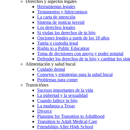
Derechos y aspectos legales
Herramientas legales
Testamentos y fideicomisos
La carta de intención
Sistema de justicia juvenil
Los derechos legales
Si violan los derechos de tu hijo
Opciones legales a partir de los 18 años
Tutela o custodia legal
Rights to a Public Education
Toma de decisiones con apoyo y poder notarial
Defender los derechos de tu hijo y cambiar los sis
Alimentación y salud bucal
Cuidado dental
Consejos y estrategias para la salud bucal
Problemas para comer
Transiciónes
Sucesos importantes de la vida
La pubertad y la sexualidad
Cuando fallece tu hijo
La mudanza a Texas
Divorce
Planning for Transition to Adulthood
Transition to Adult Medical Care
Friendships After High School