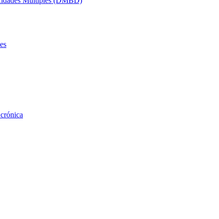
acidades Múltiples (DMBD)
es
 crónica