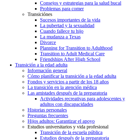
Consejos y estrategias para la salud bucal
Problemas para comer
Transiciónes
Sucesos importantes de la vida
La pubertad y la sexualidad
Cuando fallece tu hijo
La mudanza a Texas
Divorce
Planning for Transition to Adulthood
Transition to Adult Medical Care
Friendships After High School
Transición a la edad adulta
Información general
Cómo planificar la transición a la edad adulta
Fondos y servicios a partir de los 18 años
La transición en la atención médica
Las amistades después de la preparatoria
Actividades recreativas para adolescentes y
adultos con discapacidades
Historias personales
Preguntas frecuentes
Hijos adultos: Garantizar el apoyo
Estudios universitarios y vida profesional
Transición de la escuela pública
Estudios después de la preparatoria