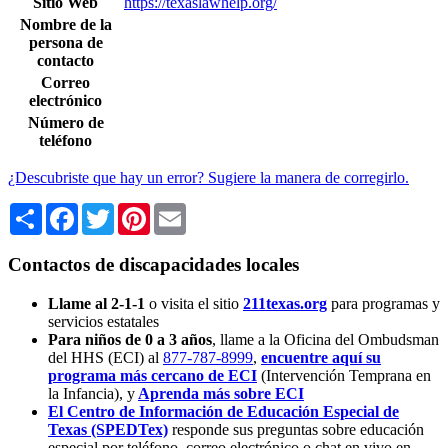
Sitio Web
https://texaslawhelp.org/
Nombre de la
persona de
contacto
Correo
electrónico
Número de
teléfono
¿Descubriste que hay un error? Sugiere la manera de corregirlo.
Share
Facebook
Twitter
Pinterest
Email
Contactos de discapacidades locales
Llame al 2-1-1
o visita el sitio
211texas.org
para programas y
servicios estatales
Para niños de 0 a 3 años
, llame a la Oficina del Ombudsman
del HHS (ECI) al
877-787-8999
,
encuentre aquí su
programa más cercano de ECI
(Intervención Temprana en
la Infancia),
y
Aprenda más sobre ECI
El Centro de Información de Educación Especial de
Texas (SPEDTex)
responde sus preguntas sobre educación
especial por teléfono, correo electrónico o chat en vivo en