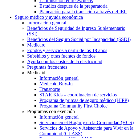
La transición entre escuelas
Estudios después de la preparatoria
Planeación para la transición a través del IEP
Seguro médico y ayuda económica
Información general
Beneficios de Seguridad de Ingreso Suplementario
(SSI)
Beneficios del Seguro Social por Incapacidad (SSDI)
Medicare
Fondos y servicios a partir de los 18 años
Subsidios y otras fuentes de fondos
Ayuda con los costos de la electricidad
Preguntas frecuentes
Medicaid
Información general
Medicaid Buy-In
Transporte
STAR Kids – coordinación de servicios
Programa de primas de seguro médico (HIPP)
Programa Community First Choice
Programas con exención
Información general
Servicios en el Hogar y en la Comunidad (HCS)
Servicios de Apoyo y Asistencia para Vivir en la
Comunidad (CLASS)