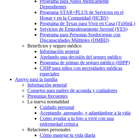
Programa para Niños Médicamente
Dependientes
Programa STAR+PLUS de Servicios en el
Hogar y en la Comunidad (HCBS)
Programa de Texas para Vivir en Casa (TxHmL)
Servicios de Empoderamiento Juvenil (YES)
Programa para Personas Sordociegas con
Discapacidades Múltiples (DMBD)
Beneficios y seguro médico
Información general
Apelando una decisión del seguro médico
Programa de primas de seguro médico (HIPP)
CHIP para niños con necesidades médicas
especiales
Apoyo para la familia
Información general
Consejos para padres de acogida y cuidadores
Preguntas frecuentes
La nueva normalidad
Cuidado personal
Aceptando, apenando, y adaptándose a la vida
Como ayudar a tu hijo a vivir con una
enfermedad crónica
Relaciones personales
Cómo manejar tu vida diaria