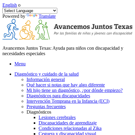
English
o
Powered by
Translate
Avancemos Juntos Texas: Ayuda para niños con discapacidad y
necesidades especiales
Menu
Diagnóstico y cuidado de la salud
Información general
Qué hacer si notas que hay algo diferente
Mi hijo tiene un diagnóstico, ¿por dónde empiezo?
Diagnósticos para discapacidades
Intervención Temprana en la Infancia (ECI)
Preguntas frecuentes
Diagnósticos
Lesiones cerebrales
Discapacidades de aprendizaje
Condiciones relacionadas al Zika
Ceguera y discapacidad visual