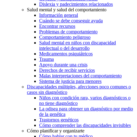
Dislexia y padecimientos relacionados
Salud mental y salud del comportamiento
Información general
Cuándo se debe conseguir ayuda
Encontrar recursos
Problemas de comportamiento
Comportamiento peligroso
Salud mental en niños con discapacidad
intelectual o del desarrollo
Medicamentos psiquiátricos
Trauma
Apoyo durante una crisis
Derechos de recibir servicios
Malas interpretaciones del comportamiento
Sistema de justicia para menores
Discapacidades múltiples, afecciones poco comunes o
casos sin diagnóstico
Niños con condición rara, varios diagnósticos o
no tiene diagnóstico
La odisea para obtener un diagnóstico por medio
de la genética
Trastornos genéticos
Cómo comprender las discapacidades invisibles
Cómo planificar y organizarte
Cómo hablar con tu médico