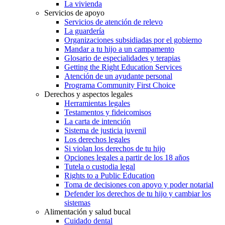
La vivienda
Servicios de apoyo
Servicios de atención de relevo
La guardería
Organizaciones subsidiadas por el gobierno
Mandar a tu hijo a un campamento
Glosario de especialidades y terapias
Getting the Right Education Services
Atención de un ayudante personal
Programa Community First Choice
Derechos y aspectos legales
Herramientas legales
Testamentos y fideicomisos
La carta de intención
Sistema de justicia juvenil
Los derechos legales
Si violan los derechos de tu hijo
Opciones legales a partir de los 18 años
Tutela o custodia legal
Rights to a Public Education
Toma de decisiones con apoyo y poder notarial
Defender los derechos de tu hijo y cambiar los
sistemas
Alimentación y salud bucal
Cuidado dental