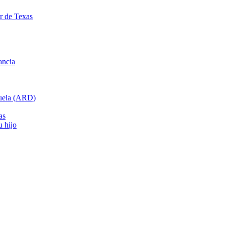
ar de Texas
ancia
cuela (ARD)
as
u hijo