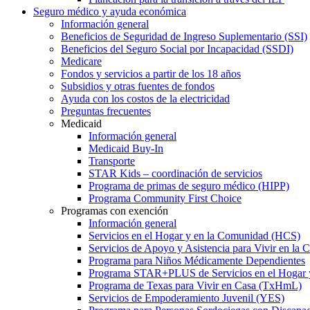
Seguro médico y ayuda económica
Información general
Beneficios de Seguridad de Ingreso Suplementario (SSI)
Beneficios del Seguro Social por Incapacidad (SSDI)
Medicare
Fondos y servicios a partir de los 18 años
Subsidios y otras fuentes de fondos
Ayuda con los costos de la electricidad
Preguntas frecuentes
Medicaid
Información general
Medicaid Buy-In
Transporte
STAR Kids – coordinación de servicios
Programa de primas de seguro médico (HIPP)
Programa Community First Choice
Programas con exención
Información general
Servicios en el Hogar y en la Comunidad (HCS)
Servicios de Apoyo y Asistencia para Vivir en l
Programa para Niños Médicamente Dependientes
Programa STAR+PLUS de Servicios en el Hogar
Programa de Texas para Vivir en Casa (TxHmL)
Servicios de Empoderamiento Juvenil (YES)