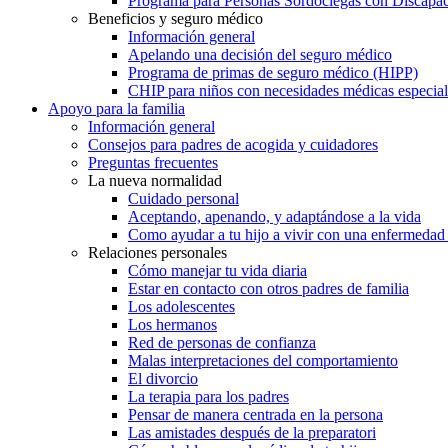
Programa para Personas Sordociegas con Discap
Beneficios y seguro médico
Información general
Apelando una decisión del seguro médico
Programa de primas de seguro médico (HIPP)
CHIP para niños con necesidades médicas especial
Apoyo para la familia
Información general
Consejos para padres de acogida y cuidadores
Preguntas frecuentes
La nueva normalidad
Cuidado personal
Aceptando, apenando, y adaptándose a la vida
Como ayudar a tu hijo a vivir con una enfermedad
Relaciones personales
Cómo manejar tu vida diaria
Estar en contacto con otros padres de familia
Los adolescentes
Los hermanos
Red de personas de confianza
Malas interpretaciones del comportamiento
El divorcio
La terapia para los padres
Pensar de manera centrada en la persona
Las amistades después de la preparatori