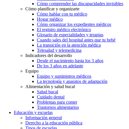
Cómo comprender las discapacidades invisibles
Cómo planificar y organizarte
Cómo hablar con tu médico
Hogar médico
Cómo organizar los expedientes médicos
El registro médico electrónico
Glosario de especialidades y terapias
Cuando sales del hospital antes que tu bebé
La transición en la atención médica
Telesalud y telemedicina
Indicadores del desarrollo
Desde el nacimiento hasta los 3 años
De los 3 años en adelante
Equipo
Equipo y suministros médicos
La tecnología y aparatos de adaptación
Alimentación y salud bucal
Salud bucal
Cuidado dental
Problemas para comer
Trastornos alimentarios
Educación y escuelas
Información general
Derecho a la educación pública
Tipos de escuelas