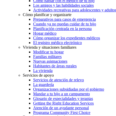
Cómo hablar con el médico de tu hijo
Los amigos y las habilidades sociales
Actividades recreativas para adolescentes y adulto
Cómo planificar y organizarte
Preparativos para casos de emergencia
Cuando ya no puedas cuidar de tu hijo
Planificación centrada en la persona
Hogar médico
Cómo organizar los expedientes médicos
El registro médico electrónico
Vivienda y situaciones familiares
Modificar tu hogar
Familias militares
Nuevas asignaciones
Habitantes de áreas rurales
La vivienda
Servicios de apoyo
Servicios de atención de relevo
La guardería
Organizaciones subsidiadas por el gobierno
Mandar a tu hijo a un campamento
Glosario de especialidades y terapias
Getting the Right Education Services
Atención de un ayudante personal
Programa Community First Choice