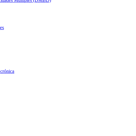
acidades Múltiples (DMBD)
es
 crónica