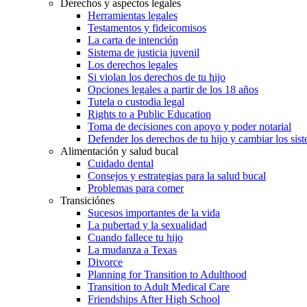
Derechos y aspectos legales
Herramientas legales
Testamentos y fideicomisos
La carta de intención
Sistema de justicia juvenil
Los derechos legales
Si violan los derechos de tu hijo
Opciones legales a partir de los 18 años
Tutela o custodia legal
Rights to a Public Education
Toma de decisiones con apoyo y poder notarial
Defender los derechos de tu hijo y cambiar los sis
Alimentación y salud bucal
Cuidado dental
Consejos y estrategias para la salud bucal
Problemas para comer
Transiciónes
Sucesos importantes de la vida
La pubertad y la sexualidad
Cuando fallece tu hijo
La mudanza a Texas
Divorce
Planning for Transition to Adulthood
Transition to Adult Medical Care
Friendships After High School