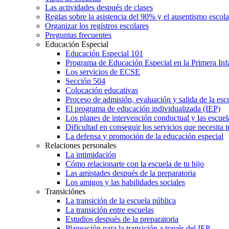
Las actividades después de clases
Reglas sobre la asistencia del 90% y el ausentismo escol
Organizar los registros escolares
Preguntas frecuentes
Educación Especial
Educación Especial 101
Programa de Educación Especial en la Primera Inf
Los servicios de ECSE
Sección 504
Colocación educativas
Proceso de admisión, evaluación y salida de la es
El programa de educación individualizada (IEP)
Los planes de intervención conductual y las escuel
Dificultad en conseguir los servicios que necesita t
La defensa y promoción de la educación especial
Relaciones personales
La intimidación
Cómo relacionarte con la escuela de tu hijo
Las amistades después de la preparatoria
Los amigos y las habilidades sociales
Transiciónes
La transición de la escuela pública
La transición entre escuelas
Estudios después de la preparatoria
Planeación para la transición a través del IEP