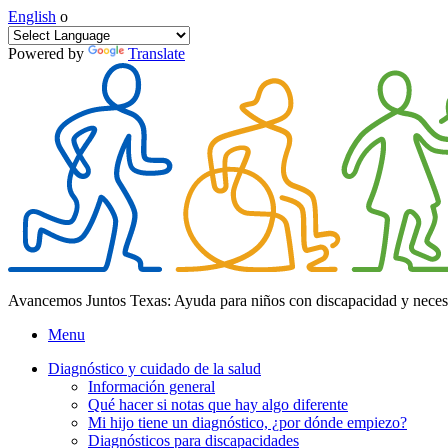
English
o
Powered by
Translate
Avancemos Juntos Texas: Ayuda para niños con discapacidad y neces
Menu
Diagnóstico y cuidado de la salud
Información general
Qué hacer si notas que hay algo diferente
Mi hijo tiene un diagnóstico, ¿por dónde empiezo?
Diagnósticos para discapacidades