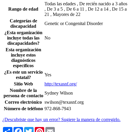
Todas las edades , De recién nacido a 3 años
Rango de edad
, De 3 a 5 , De 6 a 11 , De 12 a 14 , De 15 a
21 , Mayores de 22
Categorías de
Genetic or Congenital Disorder
discapacidad
¿Esta organización
incluye todas las
No
discapacidades?
Esta organización
incluye estos
diagnósticos
específicos
¿Es este un servicio
Yes
estatal?
Sitio Web
http://texasnf.org/
Nombre de la
Sydney Wilson
persona de contacto
Correo electrónico
swilson@texasnf.org
Número de teléfono
972-868-7943
¿Descubriste que hay un error? Sugiere la manera de corregirlo.
Share
Facebook
Twitter
Pinterest
Email