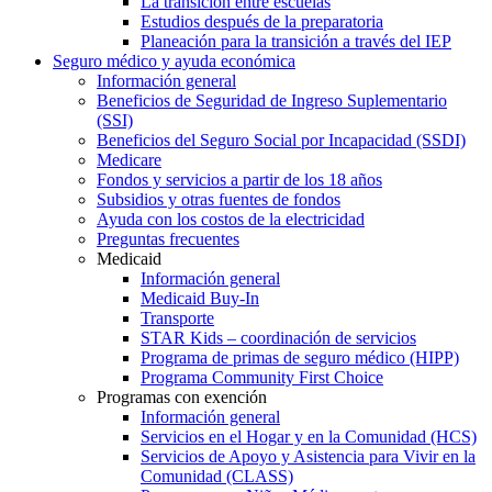
La transición entre escuelas
Estudios después de la preparatoria
Planeación para la transición a través del IEP
Seguro médico y ayuda económica
Información general
Beneficios de Seguridad de Ingreso Suplementario
(SSI)
Beneficios del Seguro Social por Incapacidad (SSDI)
Medicare
Fondos y servicios a partir de los 18 años
Subsidios y otras fuentes de fondos
Ayuda con los costos de la electricidad
Preguntas frecuentes
Medicaid
Información general
Medicaid Buy-In
Transporte
STAR Kids – coordinación de servicios
Programa de primas de seguro médico (HIPP)
Programa Community First Choice
Programas con exención
Información general
Servicios en el Hogar y en la Comunidad (HCS)
Servicios de Apoyo y Asistencia para Vivir en la
Comunidad (CLASS)