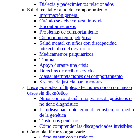
Dislexia y padecimientos relacionados
Salud mental y salud del comportamiento
Información general
Cuándo se debe conseguir ayuda
Encontrar recursos
Problemas de comportamiento
Comportamiento peligroso
Salud mental en niños con discapacidad
intelectual o del desarrollo
Medicamentos psiquiátricos
Trauma
Apoyo durante una crisis
Derechos de recibir servicios
Malas interpretaciones del comportamiento
Sistema de justicia para menores
Discapacidades múltiples, afecciones poco comunes o
casos sin diagnóstico
Niños con condición rara, varios diagnósticos o
no tiene diagnóstico
La odisea para obtener un diagnóstico por medio
de la genética
Trastornos genéticos
Cómo comprender las discapacidades invisibles
Cómo planificar y organizarte
Cómo hablar con tu médico