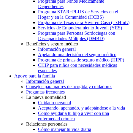
Programa para Niños Médicamente
Dependientes
Programa STAR+PLUS de Servicios en el
Hogar y en la Comunidad (HCBS)
Programa de Texas para Vivir en Casa (TxHmL)
Servicios de Empoderamiento Juvenil (YES)
Programa para Personas Sordociegas con
Discapacidades Múltiples (DMBD)
Beneficios y seguro médico
Información general
Apelando una decisión del seguro médico
Programa de primas de seguro médico (HIPP)
CHIP para niños con necesidades médicas
especiales
Apoyo para la familia
Información general
Consejos para padres de acogida y cuidadores
Preguntas frecuentes
La nueva normalidad
Cuidado personal
Aceptando, apenando, y adaptándose a la vida
Como ayudar a tu hijo a vivir con una
enfermedad crónica
Relaciones personales
Cómo manejar tu vida diaria