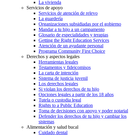
La vivienda
Servicios de apoyo
Servicios de atención de relevo
La guardería
Organizaciones subsidiadas por el gobierno
Mandar a tu hijo a un campamento
Glosario de especialidades y terapias
Getting the Right Education Services
Atención de un ayudante personal
Programa Community First Choice
Derechos y aspectos legales
Herramientas legales
Testamentos y fideicomisos
La carta de intención
Sistema de justicia juvenil
Los derechos legales
Si violan los derechos de tu hijo
Opciones legales a partir de los 18 años
Tutela o custodia legal
Rights to a Public Education
Toma de decisiones con apoyo y poder notarial
Defender los derechos de tu hijo y cambiar los
sistemas
Alimentación y salud bucal
Cuidado dental