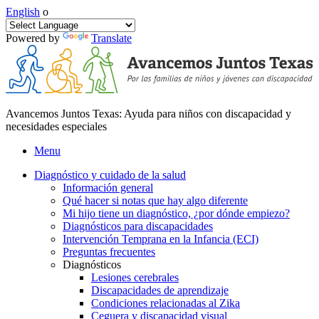
English
o
Powered by
Translate
Avancemos Juntos Texas: Ayuda para niños con discapacidad y
necesidades especiales
Menu
Diagnóstico y cuidado de la salud
Información general
Qué hacer si notas que hay algo diferente
Mi hijo tiene un diagnóstico, ¿por dónde empiezo?
Diagnósticos para discapacidades
Intervención Temprana en la Infancia (ECI)
Preguntas frecuentes
Diagnósticos
Lesiones cerebrales
Discapacidades de aprendizaje
Condiciones relacionadas al Zika
Ceguera y discapacidad visual