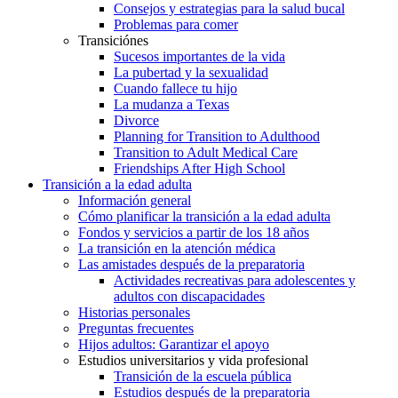
Consejos y estrategias para la salud bucal
Problemas para comer
Transiciónes
Sucesos importantes de la vida
La pubertad y la sexualidad
Cuando fallece tu hijo
La mudanza a Texas
Divorce
Planning for Transition to Adulthood
Transition to Adult Medical Care
Friendships After High School
Transición a la edad adulta
Información general
Cómo planificar la transición a la edad adulta
Fondos y servicios a partir de los 18 años
La transición en la atención médica
Las amistades después de la preparatoria
Actividades recreativas para adolescentes y
adultos con discapacidades
Historias personales
Preguntas frecuentes
Hijos adultos: Garantizar el apoyo
Estudios universitarios y vida profesional
Transición de la escuela pública
Estudios después de la preparatoria