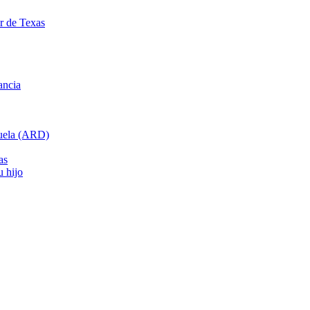
ar de Texas
ancia
cuela (ARD)
as
u hijo