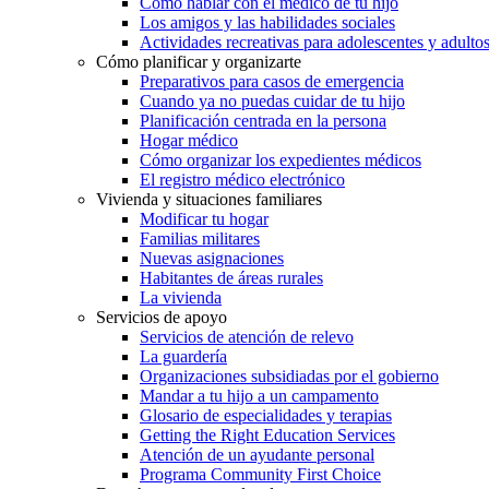
Cómo hablar con el médico de tu hijo
Los amigos y las habilidades sociales
Actividades recreativas para adolescentes y adulto
Cómo planificar y organizarte
Preparativos para casos de emergencia
Cuando ya no puedas cuidar de tu hijo
Planificación centrada en la persona
Hogar médico
Cómo organizar los expedientes médicos
El registro médico electrónico
Vivienda y situaciones familiares
Modificar tu hogar
Familias militares
Nuevas asignaciones
Habitantes de áreas rurales
La vivienda
Servicios de apoyo
Servicios de atención de relevo
La guardería
Organizaciones subsidiadas por el gobierno
Mandar a tu hijo a un campamento
Glosario de especialidades y terapias
Getting the Right Education Services
Atención de un ayudante personal
Programa Community First Choice