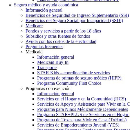
Seguro médico y ayuda económica
Información general
Beneficios de Seguridad de Ingreso Suplementario (SSI)
Beneficios del Seguro Social por Incapacidad (SSDI)
Medicare
Fondos y servicios a partir de los 18 años
Subsidios y otras fuentes de fondos
Ayuda con los costos de la electricidad
Preguntas frecuentes
Medicaid
Información general
Medicaid Buy-In
Transporte
STAR Kids – coordinación de servicios
Programa de primas de seguro médico (HIPP)
Programa Community First Choice
Programas con exención
Información general
Servicios en el Hogar y en la Comunidad (HCS)
Servicios de Apoyo y Asistencia para Vivir en l
Programa para Niños Médicamente Dependientes
Programa STAR+PLUS de Servicios en el Hogar
Programa de Texas para Vivir en Casa (TxHmL)
Servicios de Empoderamiento Juvenil (YES)