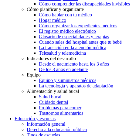
Cómo comprender las discapacidades invisibles
Cómo planificar y organizarte
Cómo hablar con tu médico
Hogar médico
Cómo organizar los expedientes médicos
El registro médico electrónico
Glosario de especialidades y terapias
Cuando sales del hospital antes que tu bebé
La transición en la atención médica
Telesalud y telemedicina
Indicadores del desarrollo
Desde el nacimiento hasta los 3 años
De los 3 años en adelante
Equipo
Equipo y suministros médicos
La tecnología y aparatos de adaptación
Alimentación y salud bucal
Salud bucal
Cuidado dental
Problemas para comer
Trastornos alimentarios
Educación y escuelas
Información general
Derecho a la educación pública
Tipos de escuelas