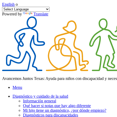
English
o
Powered by
Translate
Avancemos Juntos Texas: Ayuda para niños con discapacidad y neces
Menu
Diagnóstico y cuidado de la salud
Información general
Qué hacer si notas que hay algo diferente
Mi hijo tiene un diagnóstico, ¿por dónde empiezo?
Diagnósticos para discapacidades