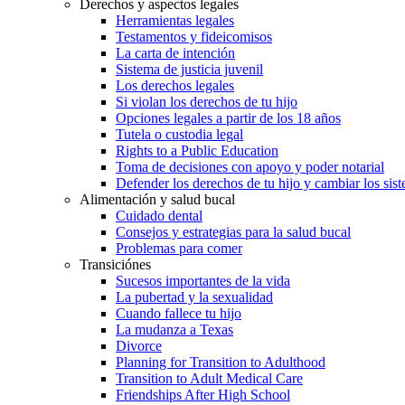
Derechos y aspectos legales
Herramientas legales
Testamentos y fideicomisos
La carta de intención
Sistema de justicia juvenil
Los derechos legales
Si violan los derechos de tu hijo
Opciones legales a partir de los 18 años
Tutela o custodia legal
Rights to a Public Education
Toma de decisiones con apoyo y poder notarial
Defender los derechos de tu hijo y cambiar los sis
Alimentación y salud bucal
Cuidado dental
Consejos y estrategias para la salud bucal
Problemas para comer
Transiciónes
Sucesos importantes de la vida
La pubertad y la sexualidad
Cuando fallece tu hijo
La mudanza a Texas
Divorce
Planning for Transition to Adulthood
Transition to Adult Medical Care
Friendships After High School