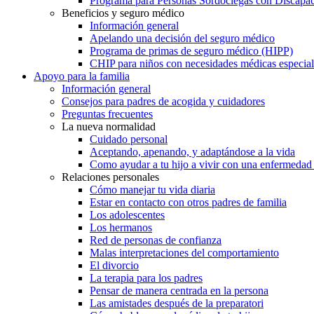
Programa para Personas Sordociegas con Discap
Beneficios y seguro médico
Información general
Apelando una decisión del seguro médico
Programa de primas de seguro médico (HIPP)
CHIP para niños con necesidades médicas especial
Apoyo para la familia
Información general
Consejos para padres de acogida y cuidadores
Preguntas frecuentes
La nueva normalidad
Cuidado personal
Aceptando, apenando, y adaptándose a la vida
Como ayudar a tu hijo a vivir con una enfermedad
Relaciones personales
Cómo manejar tu vida diaria
Estar en contacto con otros padres de familia
Los adolescentes
Los hermanos
Red de personas de confianza
Malas interpretaciones del comportamiento
El divorcio
La terapia para los padres
Pensar de manera centrada en la persona
Las amistades después de la preparatori