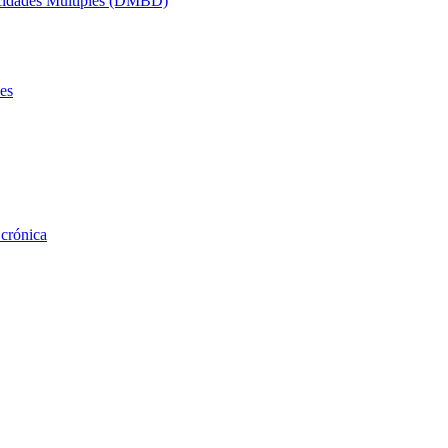
acidades Múltiples (DMBD)
es
 crónica