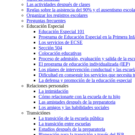
Las actividades después de clases
Reglas sobre la asistencia del 90% y el ausentismo escol
Organizar los registros escolares
Preguntas frecuentes
Educación Especial
Educación Especial 101
Programa de Educación Especial en la Primera Inf
Los servicios de ECSE
Sección 504
Colocación educativas
Proceso de admisión, evaluación y salida de la es
El programa de educación individualizada (IEP)
Los planes de intervención conductual y las escuel
Dificultad en conseguir los servicios que necesita t
La defensa y promoción de la educación especial
Relaciones personales
La intimidación
Cómo relacionarte con la escuela de tu hijo
Las amistades después de la preparatoria
Los amigos y las habilidades sociales
Transiciónes
La transición de la escuela pública
La transición entre escuelas
Estudios después de la preparatoria
Planeación para la transición a través del IEP