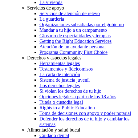
La vivienda
Servicios de apoyo
Servicios de atención de relevo
La guardería
Organizaciones subsidiadas por el gobierno
Mandar a tu hijo a un campamento
Glosario de especialidades y terapias
Getting the Right Education Services
Atención de un ayudante personal
Programa Community First Choice
Derechos y aspectos legales
Herramientas legales
Testamentos y fideicomisos
La carta de intención
Sistema de justicia juvenil
Los derechos legales
Si violan los derechos de tu hijo
Opciones legales a partir de los 18 años
Tutela o custodia legal
Rights to a Public Education
Toma de decisiones con apoyo y poder notarial
Defender los derechos de tu hijo y cambiar los
sistemas
Alimentación y salud bucal
Cuidado dental