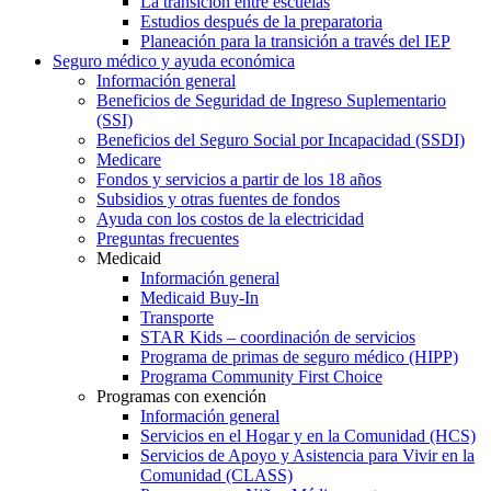
La transición entre escuelas
Estudios después de la preparatoria
Planeación para la transición a través del IEP
Seguro médico y ayuda económica
Información general
Beneficios de Seguridad de Ingreso Suplementario
(SSI)
Beneficios del Seguro Social por Incapacidad (SSDI)
Medicare
Fondos y servicios a partir de los 18 años
Subsidios y otras fuentes de fondos
Ayuda con los costos de la electricidad
Preguntas frecuentes
Medicaid
Información general
Medicaid Buy-In
Transporte
STAR Kids – coordinación de servicios
Programa de primas de seguro médico (HIPP)
Programa Community First Choice
Programas con exención
Información general
Servicios en el Hogar y en la Comunidad (HCS)
Servicios de Apoyo y Asistencia para Vivir en la
Comunidad (CLASS)