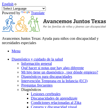
English
o
Powered by
Translate
Avancemos Juntos Texas: Ayuda para niños con discapacidad y
necesidades especiales
Menu
Diagnóstico y cuidado de la salud
Información general
Qué hacer si notas que hay algo diferente
Mi hijo tiene un diagnóstico, ¿por dónde empiezo?
Diagnósticos para discapacidades
Intervención Temprana en la Infancia (ECI)
Preguntas frecuentes
Diagnósticos
Lesiones cerebrales
Discapacidades de aprendizaje
Condiciones relacionadas al Zika
Ceguera y discapacidad visual