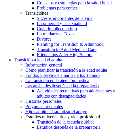
Consejos y estrategias para la salud bucal
Problemas para comer
Transiciónes
Sucesos importantes de la vida
La pubertad y la sexualidad
Cuando fallece tu hijo
La mudanza a Texas
Divorce
Planning for Transition to Adulthood
Transition to Adult Medical Care
Friendships After High School
Transición a la edad adulta
Información general
Cómo planificar la transición a la edad adulta
Fondos y servicios a partir de los 18 años
La transición en la atención médica
Las amistades después de la preparatoria
Actividades recreativas para adolescentes y
adultos con discapacidades
Historias personales
Preguntas frecuentes
Hijos adultos: Garantizar el apoyo
Estudios universitarios y vida profesional
Transición de la escuela pública
Estudios después de la preparatoria