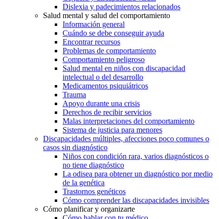
Dislexia y padecimientos relacionados
Salud mental y salud del comportamiento
Información general
Cuándo se debe conseguir ayuda
Encontrar recursos
Problemas de comportamiento
Comportamiento peligroso
Salud mental en niños con discapacidad
intelectual o del desarrollo
Medicamentos psiquiátricos
Trauma
Apoyo durante una crisis
Derechos de recibir servicios
Malas interpretaciones del comportamiento
Sistema de justicia para menores
Discapacidades múltiples, afecciones poco comunes o
casos sin diagnóstico
Niños con condición rara, varios diagnósticos o
no tiene diagnóstico
La odisea para obtener un diagnóstico por medio
de la genética
Trastornos genéticos
Cómo comprender las discapacidades invisibles
Cómo planificar y organizarte
Cómo hablar con tu médico