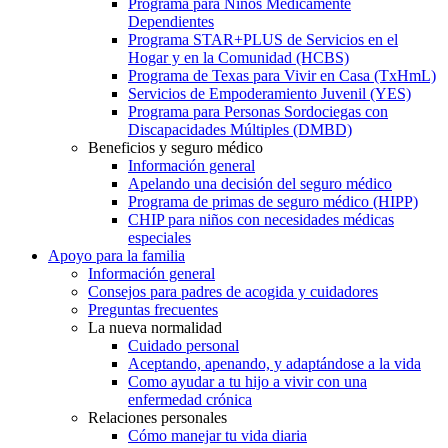
Programa para Niños Médicamente
Dependientes
Programa STAR+PLUS de Servicios en el
Hogar y en la Comunidad (HCBS)
Programa de Texas para Vivir en Casa (TxHmL)
Servicios de Empoderamiento Juvenil (YES)
Programa para Personas Sordociegas con
Discapacidades Múltiples (DMBD)
Beneficios y seguro médico
Información general
Apelando una decisión del seguro médico
Programa de primas de seguro médico (HIPP)
CHIP para niños con necesidades médicas
especiales
Apoyo para la familia
Información general
Consejos para padres de acogida y cuidadores
Preguntas frecuentes
La nueva normalidad
Cuidado personal
Aceptando, apenando, y adaptándose a la vida
Como ayudar a tu hijo a vivir con una
enfermedad crónica
Relaciones personales
Cómo manejar tu vida diaria