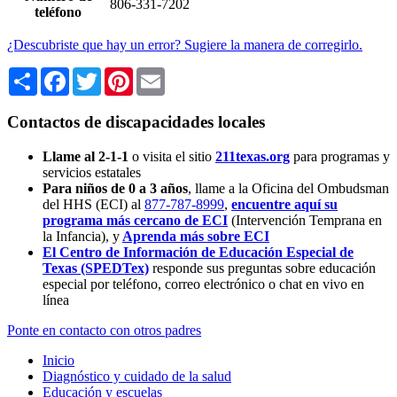
806-331-7202
teléfono
¿Descubriste que hay un error? Sugiere la manera de corregirlo.
Share
Facebook
Twitter
Pinterest
Email
Contactos de discapacidades locales
Llame al 2-1-1
o visita el sitio
211texas.org
para programas y
servicios estatales
Para niños de 0 a 3 años
, llame a la Oficina del Ombudsman
del HHS (ECI) al
877-787-8999
,
encuentre aquí su
programa más cercano de ECI
(Intervención Temprana en
la Infancia),
y
Aprenda más sobre ECI
El Centro de Información de Educación Especial de
Texas (SPEDTex)
responde sus preguntas sobre educación
especial por teléfono, correo electrónico o chat en vivo en
línea
Ponte en contacto con otros padres
Inicio
Diagnóstico y cuidado de la salud
Educación y escuelas