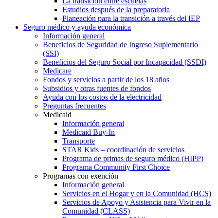
La transición entre escuelas
Estudios después de la preparatoria
Planeación para la transición a través del IEP
Seguro médico y ayuda económica
Información general
Beneficios de Seguridad de Ingreso Suplementario
(SSI)
Beneficios del Seguro Social por Incapacidad (SSDI)
Medicare
Fondos y servicios a partir de los 18 años
Subsidios y otras fuentes de fondos
Ayuda con los costos de la electricidad
Preguntas frecuentes
Medicaid
Información general
Medicaid Buy-In
Transporte
STAR Kids – coordinación de servicios
Programa de primas de seguro médico (HIPP)
Programa Community First Choice
Programas con exención
Información general
Servicios en el Hogar y en la Comunidad (HCS)
Servicios de Apoyo y Asistencia para Vivir en la
Comunidad (CLASS)