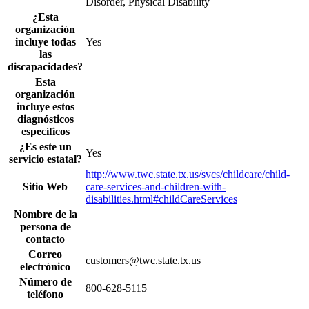
Disorder, Physical Disability
¿Esta
organización
incluye todas
Yes
las
discapacidades?
Esta
organización
incluye estos
diagnósticos
específicos
¿Es este un
Yes
servicio estatal?
http://www.twc.state.tx.us/svcs/childcare/child-
Sitio Web
care-services-and-children-with-
disabilities.html#childCareServices
Nombre de la
persona de
contacto
Correo
customers@twc.state.tx.us
electrónico
Número de
800-628-5115
teléfono