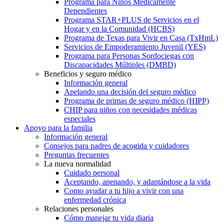
Programa para Niños Médicamente
Dependientes
Programa STAR+PLUS de Servicios en el
Hogar y en la Comunidad (HCBS)
Programa de Texas para Vivir en Casa (TxHmL)
Servicios de Empoderamiento Juvenil (YES)
Programa para Personas Sordociegas con
Discapacidades Múltiples (DMBD)
Beneficios y seguro médico
Información general
Apelando una decisión del seguro médico
Programa de primas de seguro médico (HIPP)
CHIP para niños con necesidades médicas
especiales
Apoyo para la familia
Información general
Consejos para padres de acogida y cuidadores
Preguntas frecuentes
La nueva normalidad
Cuidado personal
Aceptando, apenando, y adaptándose a la vida
Como ayudar a tu hijo a vivir con una
enfermedad crónica
Relaciones personales
Cómo manejar tu vida diaria