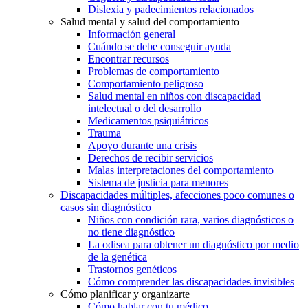
Dislexia y padecimientos relacionados
Salud mental y salud del comportamiento
Información general
Cuándo se debe conseguir ayuda
Encontrar recursos
Problemas de comportamiento
Comportamiento peligroso
Salud mental en niños con discapacidad
intelectual o del desarrollo
Medicamentos psiquiátricos
Trauma
Apoyo durante una crisis
Derechos de recibir servicios
Malas interpretaciones del comportamiento
Sistema de justicia para menores
Discapacidades múltiples, afecciones poco comunes o
casos sin diagnóstico
Niños con condición rara, varios diagnósticos o
no tiene diagnóstico
La odisea para obtener un diagnóstico por medio
de la genética
Trastornos genéticos
Cómo comprender las discapacidades invisibles
Cómo planificar y organizarte
Cómo hablar con tu médico