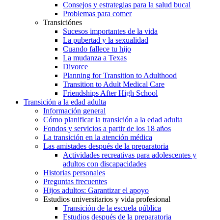
Consejos y estrategias para la salud bucal
Problemas para comer
Transiciónes
Sucesos importantes de la vida
La pubertad y la sexualidad
Cuando fallece tu hijo
La mudanza a Texas
Divorce
Planning for Transition to Adulthood
Transition to Adult Medical Care
Friendships After High School
Transición a la edad adulta
Información general
Cómo planificar la transición a la edad adulta
Fondos y servicios a partir de los 18 años
La transición en la atención médica
Las amistades después de la preparatoria
Actividades recreativas para adolescentes y
adultos con discapacidades
Historias personales
Preguntas frecuentes
Hijos adultos: Garantizar el apoyo
Estudios universitarios y vida profesional
Transición de la escuela pública
Estudios después de la preparatoria