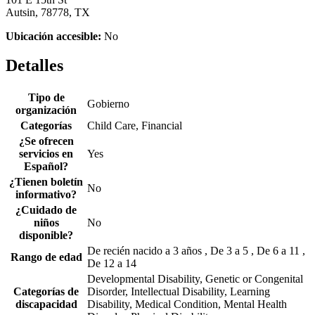
Autsin, 78778, TX
Ubicación accesible:
No
Detalles
Tipo de
Gobierno
organización
Categorías
Child Care, Financial
¿Se ofrecen
servicios en
Yes
Español?
¿Tienen boletín
No
informativo?
¿Cuidado de
niños
No
disponible?
De recién nacido a 3 años , De 3 a 5 , De 6 a 11 ,
Rango de edad
De 12 a 14
Developmental Disability, Genetic or Congenital
Categorías de
Disorder, Intellectual Disability, Learning
discapacidad
Disability, Medical Condition, Mental Health