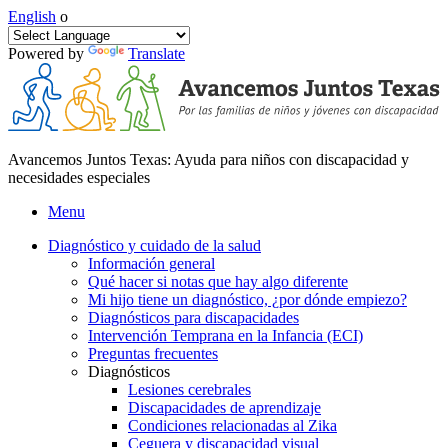
English
o
Powered by
Translate
Avancemos Juntos Texas: Ayuda para niños con discapacidad y
necesidades especiales
Menu
Diagnóstico y cuidado de la salud
Información general
Qué hacer si notas que hay algo diferente
Mi hijo tiene un diagnóstico, ¿por dónde empiezo?
Diagnósticos para discapacidades
Intervención Temprana en la Infancia (ECI)
Preguntas frecuentes
Diagnósticos
Lesiones cerebrales
Discapacidades de aprendizaje
Condiciones relacionadas al Zika
Ceguera y discapacidad visual