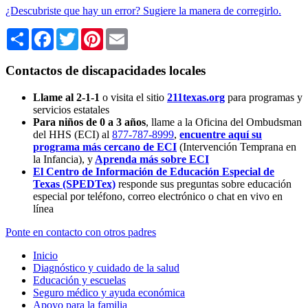
¿Descubriste que hay un error? Sugiere la manera de corregirlo.
Share
Facebook
Twitter
Pinterest
Email
Contactos de discapacidades locales
Llame al 2-1-1
o visita el sitio
211texas.org
para programas y
servicios estatales
Para niños de 0 a 3 años
, llame a la Oficina del Ombudsman
del HHS (ECI) al
877-787-8999
,
encuentre aquí su
programa más cercano de ECI
(Intervención Temprana en
la Infancia),
y
Aprenda más sobre ECI
El Centro de Información de Educación Especial de
Texas (SPEDTex)
responde sus preguntas sobre educación
especial por teléfono, correo electrónico o chat en vivo en
línea
Ponte en contacto con otros padres
Inicio
Diagnóstico y cuidado de la salud
Educación y escuelas
Seguro médico y ayuda económica
Apoyo para la familia