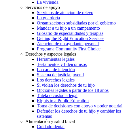
La vivienda
Servicios de apoyo
Servicios de atención de relevo
La guardería
Organizaciones subsidiadas por el gobierno
Mandar a tu hijo a un campamento
Glosario de especialidades y terapias
Getting the Right Education Services
Atención de un ayudante personal
Programa Community First Choice
Derechos y aspectos legales
Herramientas legales
Testamentos y fideicomisos
La carta de intención
Sistema de justicia juvenil
Los derechos legales
Si violan los derechos de tu hijo
Opciones legales a partir de los 18 años
Tutela o custodia legal
Rights to a Public Education
Toma de decisiones con apoyo y poder notarial
Defender los derechos de tu hijo y cambiar los
sistemas
Alimentación y salud bucal
Cuidado dental