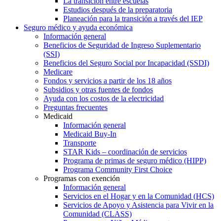
La transición entre escuelas
Estudios después de la preparatoria
Planeación para la transición a través del IEP
Seguro médico y ayuda económica
Información general
Beneficios de Seguridad de Ingreso Suplementario
(SSI)
Beneficios del Seguro Social por Incapacidad (SSDI)
Medicare
Fondos y servicios a partir de los 18 años
Subsidios y otras fuentes de fondos
Ayuda con los costos de la electricidad
Preguntas frecuentes
Medicaid
Información general
Medicaid Buy-In
Transporte
STAR Kids – coordinación de servicios
Programa de primas de seguro médico (HIPP)
Programa Community First Choice
Programas con exención
Información general
Servicios en el Hogar y en la Comunidad (HCS)
Servicios de Apoyo y Asistencia para Vivir en la
Comunidad (CLASS)