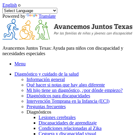
English
o
Powered by
Translate
Avancemos Juntos Texas: Ayuda para niños con discapacidad y
necesidades especiales
Menu
Diagnóstico y cuidado de la salud
Información general
Qué hacer si notas que hay algo diferente
Mi hijo tiene un diagnóstico, ¿por dónde empiezo?
Diagnósticos para discapacidades
Intervención Temprana en la Infancia (ECI)
Preguntas frecuentes
Diagnósticos
Lesiones cerebrales
Discapacidades de aprendizaje
Condiciones relacionadas al Zika
Ceguera y discapacidad visual