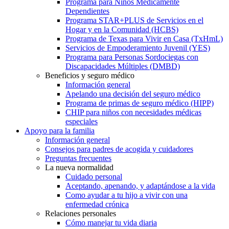
Programa para Niños Médicamente
Dependientes
Programa STAR+PLUS de Servicios en el
Hogar y en la Comunidad (HCBS)
Programa de Texas para Vivir en Casa (TxHmL)
Servicios de Empoderamiento Juvenil (YES)
Programa para Personas Sordociegas con
Discapacidades Múltiples (DMBD)
Beneficios y seguro médico
Información general
Apelando una decisión del seguro médico
Programa de primas de seguro médico (HIPP)
CHIP para niños con necesidades médicas
especiales
Apoyo para la familia
Información general
Consejos para padres de acogida y cuidadores
Preguntas frecuentes
La nueva normalidad
Cuidado personal
Aceptando, apenando, y adaptándose a la vida
Como ayudar a tu hijo a vivir con una
enfermedad crónica
Relaciones personales
Cómo manejar tu vida diaria