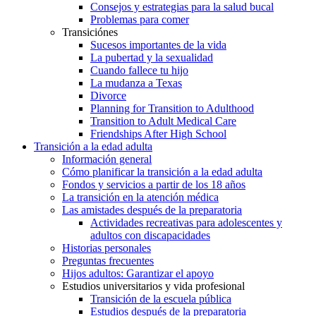
Consejos y estrategias para la salud bucal
Problemas para comer
Transiciónes
Sucesos importantes de la vida
La pubertad y la sexualidad
Cuando fallece tu hijo
La mudanza a Texas
Divorce
Planning for Transition to Adulthood
Transition to Adult Medical Care
Friendships After High School
Transición a la edad adulta
Información general
Cómo planificar la transición a la edad adulta
Fondos y servicios a partir de los 18 años
La transición en la atención médica
Las amistades después de la preparatoria
Actividades recreativas para adolescentes y
adultos con discapacidades
Historias personales
Preguntas frecuentes
Hijos adultos: Garantizar el apoyo
Estudios universitarios y vida profesional
Transición de la escuela pública
Estudios después de la preparatoria