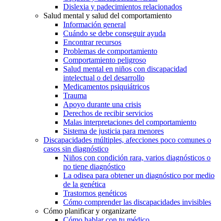
Dislexia y padecimientos relacionados
Salud mental y salud del comportamiento
Información general
Cuándo se debe conseguir ayuda
Encontrar recursos
Problemas de comportamiento
Comportamiento peligroso
Salud mental en niños con discapacidad
intelectual o del desarrollo
Medicamentos psiquiátricos
Trauma
Apoyo durante una crisis
Derechos de recibir servicios
Malas interpretaciones del comportamiento
Sistema de justicia para menores
Discapacidades múltiples, afecciones poco comunes o
casos sin diagnóstico
Niños con condición rara, varios diagnósticos o
no tiene diagnóstico
La odisea para obtener un diagnóstico por medio
de la genética
Trastornos genéticos
Cómo comprender las discapacidades invisibles
Cómo planificar y organizarte
Cómo hablar con tu médico