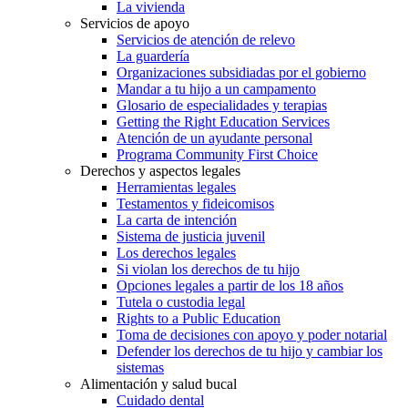
La vivienda
Servicios de apoyo
Servicios de atención de relevo
La guardería
Organizaciones subsidiadas por el gobierno
Mandar a tu hijo a un campamento
Glosario de especialidades y terapias
Getting the Right Education Services
Atención de un ayudante personal
Programa Community First Choice
Derechos y aspectos legales
Herramientas legales
Testamentos y fideicomisos
La carta de intención
Sistema de justicia juvenil
Los derechos legales
Si violan los derechos de tu hijo
Opciones legales a partir de los 18 años
Tutela o custodia legal
Rights to a Public Education
Toma de decisiones con apoyo y poder notarial
Defender los derechos de tu hijo y cambiar los
sistemas
Alimentación y salud bucal
Cuidado dental