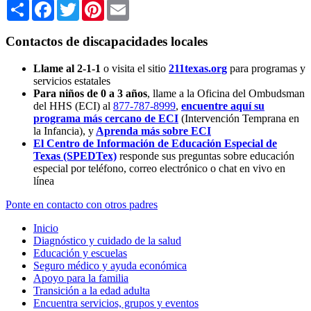
Share
Facebook
Twitter
Pinterest
Email
Contactos de discapacidades locales
Llame al 2-1-1
o visita el sitio
211texas.org
para programas y
servicios estatales
Para niños de 0 a 3 años
, llame a la Oficina del Ombudsman
del HHS (ECI) al
877-787-8999
,
encuentre aquí su
programa más cercano de ECI
(Intervención Temprana en
la Infancia),
y
Aprenda más sobre ECI
El Centro de Información de Educación Especial de
Texas (SPEDTex)
responde sus preguntas sobre educación
especial por teléfono, correo electrónico o chat en vivo en
línea
Ponte en contacto con otros padres
Inicio
Diagnóstico y cuidado de la salud
Educación y escuelas
Seguro médico y ayuda económica
Apoyo para la familia
Transición a la edad adulta
Encuentra servicios, grupos y eventos