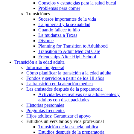
Consejos y estrategias para la salud bucal
Problemas para comer
Transiciónes
Sucesos importantes de la vida
La pubertad y la sexualidad
Cuando fallece tu hijo
La mudanza a Texas
Divorce
Planning for Transition to Adulthood
Transition to Adult Medical Care
Friendships After High School
Transición a la edad adulta
Información general
Cómo planificar la transición a la edad adulta
Fondos y servicios a partir de los 18 años
La transición en la atención médica
Las amistades después de la preparatoria
Actividades recreativas para adolescentes y
adultos con discapacidades
Historias personales
Preguntas frecuentes
Hijos adultos: Garantizar el apoyo
Estudios universitarios y vida profesional
Transición de la escuela pública
Estudios después de la preparatoria