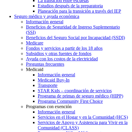
La transición entre escuelas
Estudios después de la preparatoria
Planeación para la transición a través del IEP
Seguro médico y ayuda económica
Información general
Beneficios de Seguridad de Ingreso Suplementario
(SSI)
Beneficios del Seguro Social por Incapacidad (SSDI)
Medicare
Fondos y servicios a partir de los 18 años
Subsidios y otras fuentes de fondos
Ayuda con los costos de la electricidad
Preguntas frecuentes
Medicaid
Información general
Medicaid Buy-In
Transporte
STAR Kids – coordinación de servicios
Programa de primas de seguro médico (HIPP)
Programa Community First Choice
Programas con exención
Información general
Servicios en el Hogar y en la Comunidad (HCS)
Servicios de Apoyo y Asistencia para Vivir en la
Comunidad (CLASS)