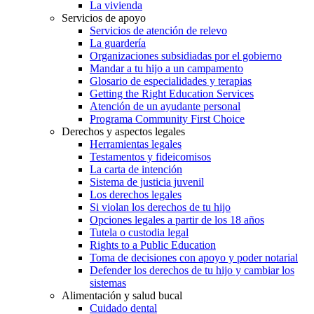
La vivienda
Servicios de apoyo
Servicios de atención de relevo
La guardería
Organizaciones subsidiadas por el gobierno
Mandar a tu hijo a un campamento
Glosario de especialidades y terapias
Getting the Right Education Services
Atención de un ayudante personal
Programa Community First Choice
Derechos y aspectos legales
Herramientas legales
Testamentos y fideicomisos
La carta de intención
Sistema de justicia juvenil
Los derechos legales
Si violan los derechos de tu hijo
Opciones legales a partir de los 18 años
Tutela o custodia legal
Rights to a Public Education
Toma de decisiones con apoyo y poder notarial
Defender los derechos de tu hijo y cambiar los
sistemas
Alimentación y salud bucal
Cuidado dental