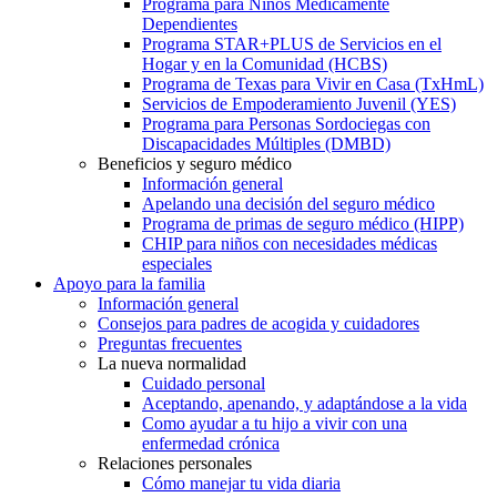
Programa para Niños Médicamente
Dependientes
Programa STAR+PLUS de Servicios en el
Hogar y en la Comunidad (HCBS)
Programa de Texas para Vivir en Casa (TxHmL)
Servicios de Empoderamiento Juvenil (YES)
Programa para Personas Sordociegas con
Discapacidades Múltiples (DMBD)
Beneficios y seguro médico
Información general
Apelando una decisión del seguro médico
Programa de primas de seguro médico (HIPP)
CHIP para niños con necesidades médicas
especiales
Apoyo para la familia
Información general
Consejos para padres de acogida y cuidadores
Preguntas frecuentes
La nueva normalidad
Cuidado personal
Aceptando, apenando, y adaptándose a la vida
Como ayudar a tu hijo a vivir con una
enfermedad crónica
Relaciones personales
Cómo manejar tu vida diaria