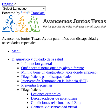
English
o
Powered by
Translate
Avancemos Juntos Texas: Ayuda para niños con discapacidad y
necesidades especiales
Menu
Diagnóstico y cuidado de la salud
Información general
Qué hacer si notas que hay algo diferente
Mi hijo tiene un diagnóstico, ¿por dónde empiezo?
Diagnósticos para discapacidades
Intervención Temprana en la Infancia (ECI)
Preguntas frecuentes
Diagnósticos
Lesiones cerebrales
Discapacidades de aprendizaje
Condiciones relacionadas al Zika
Ceguera y discapacidad visual