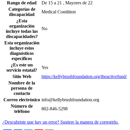
Rango de edad
De 15 a 21 , Mayores de 22
Categorías de
Medical Condition
discapacidad
¿Esta
organización
No
incluye todas las
discapacidades?
Esta organización
incluye estos
diagnósticos
específicos
¿Es este un
Yes
servicio estatal?
Sitio Web
https://kellybrushfoundation.org/theactivefund/
Nombre de la
persona de
contacto
Correo electrónico
info@kellybrushfoundation.org
Número de
802-846-5298
teléfono
¿Descubriste que hay un error? Sugiere la manera de corregirlo.