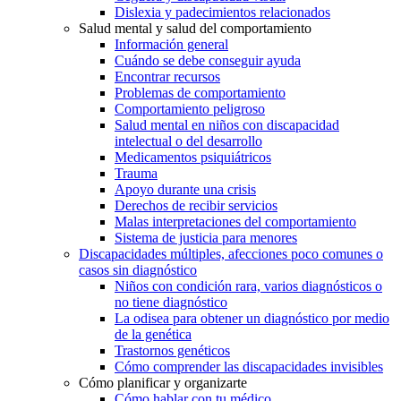
Dislexia y padecimientos relacionados
Salud mental y salud del comportamiento
Información general
Cuándo se debe conseguir ayuda
Encontrar recursos
Problemas de comportamiento
Comportamiento peligroso
Salud mental en niños con discapacidad
intelectual o del desarrollo
Medicamentos psiquiátricos
Trauma
Apoyo durante una crisis
Derechos de recibir servicios
Malas interpretaciones del comportamiento
Sistema de justicia para menores
Discapacidades múltiples, afecciones poco comunes o
casos sin diagnóstico
Niños con condición rara, varios diagnósticos o
no tiene diagnóstico
La odisea para obtener un diagnóstico por medio
de la genética
Trastornos genéticos
Cómo comprender las discapacidades invisibles
Cómo planificar y organizarte
Cómo hablar con tu médico