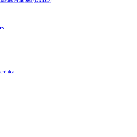
acidades Múltiples (DMBD)
es
 crónica