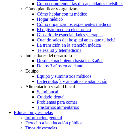
Cómo comprender las discapacidades invisibles
Cómo planificar y organizarte
Cómo hablar con tu médico
Hogar médico
Cómo organizar los expedientes médicos
El registro médico electrónico
Glosario de especialidades y terapias
Cuando sales del hospital antes que tu bebé
La transición en la atención médica
Telesalud y telemedicina
Indicadores del desarrollo
Desde el nacimiento hasta los 3 años
De los 3 años en adelante
Equipo
Equipo y suministros médicos
La tecnología y aparatos de adaptación
Alimentación y salud bucal
Salud bucal
Cuidado dental
Problemas para comer
Trastornos alimentarios
Educación y escuelas
Información general
Derecho a la educación pública
Tipos de escuelas