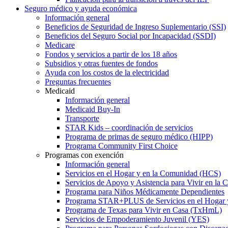
Seguro médico y ayuda económica
Información general
Beneficios de Seguridad de Ingreso Suplementario (SSI)
Beneficios del Seguro Social por Incapacidad (SSDI)
Medicare
Fondos y servicios a partir de los 18 años
Subsidios y otras fuentes de fondos
Ayuda con los costos de la electricidad
Preguntas frecuentes
Medicaid
Información general
Medicaid Buy-In
Transporte
STAR Kids – coordinación de servicios
Programa de primas de seguro médico (HIPP)
Programa Community First Choice
Programas con exención
Información general
Servicios en el Hogar y en la Comunidad (HCS)
Servicios de Apoyo y Asistencia para Vivir en l
Programa para Niños Médicamente Dependientes
Programa STAR+PLUS de Servicios en el Hogar
Programa de Texas para Vivir en Casa (TxHmL)
Servicios de Empoderamiento Juvenil (YES)