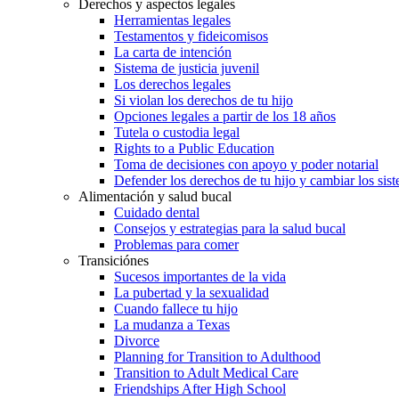
Derechos y aspectos legales
Herramientas legales
Testamentos y fideicomisos
La carta de intención
Sistema de justicia juvenil
Los derechos legales
Si violan los derechos de tu hijo
Opciones legales a partir de los 18 años
Tutela o custodia legal
Rights to a Public Education
Toma de decisiones con apoyo y poder notarial
Defender los derechos de tu hijo y cambiar los sis
Alimentación y salud bucal
Cuidado dental
Consejos y estrategias para la salud bucal
Problemas para comer
Transiciónes
Sucesos importantes de la vida
La pubertad y la sexualidad
Cuando fallece tu hijo
La mudanza a Texas
Divorce
Planning for Transition to Adulthood
Transition to Adult Medical Care
Friendships After High School