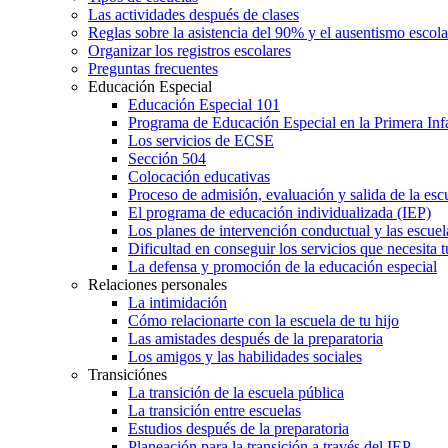
Las actividades después de clases
Reglas sobre la asistencia del 90% y el ausentismo escol
Organizar los registros escolares
Preguntas frecuentes
Educación Especial
Educación Especial 101
Programa de Educación Especial en la Primera Inf
Los servicios de ECSE
Sección 504
Colocación educativas
Proceso de admisión, evaluación y salida de la es
El programa de educación individualizada (IEP)
Los planes de intervención conductual y las escuel
Dificultad en conseguir los servicios que necesita t
La defensa y promoción de la educación especial
Relaciones personales
La intimidación
Cómo relacionarte con la escuela de tu hijo
Las amistades después de la preparatoria
Los amigos y las habilidades sociales
Transiciónes
La transición de la escuela pública
La transición entre escuelas
Estudios después de la preparatoria
Planeación para la transición a través del IEP