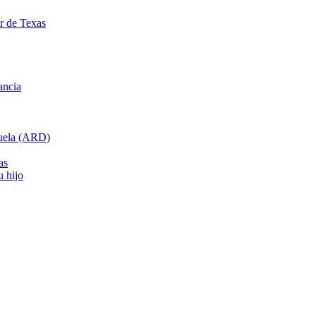
ar de Texas
ancia
cuela (ARD)
as
u hijo