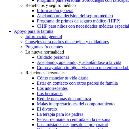
Programa para Personas Sordociegas con Discap
Beneficios y seguro médico
Información general
Apelando una decisión del seguro médico
Programa de primas de seguro médico (HIPP)
CHIP para niños con necesidades médicas especial
Apoyo para la familia
Información general
Consejos para padres de acogida y cuidadores
Preguntas frecuentes
La nueva normalidad
Cuidado personal
Aceptando, apenando, y adaptándose a la vida
Como ayudar a tu hijo a vivir con una enfermedad
Relaciones personales
Cómo manejar tu vida diaria
Estar en contacto con otros padres de familia
Los adolescentes
Los hermanos
Red de personas de confianza
Malas interpretaciones del comportamiento
El divorcio
La terapia para los padres
Pensar de manera centrada en la persona
Las amistades después de la preparatori