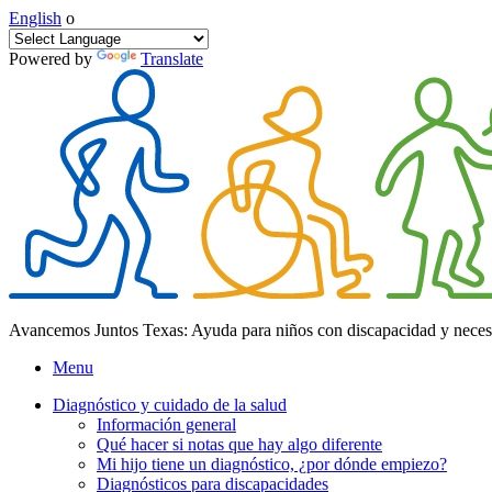
English
o
Powered by
Translate
Avancemos Juntos Texas: Ayuda para niños con discapacidad y neces
Menu
Diagnóstico y cuidado de la salud
Información general
Qué hacer si notas que hay algo diferente
Mi hijo tiene un diagnóstico, ¿por dónde empiezo?
Diagnósticos para discapacidades