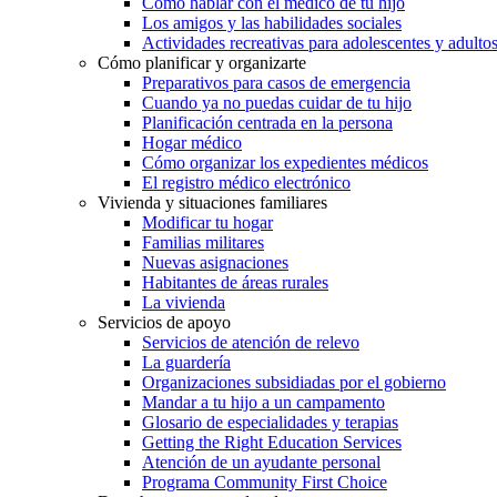
Cómo hablar con el médico de tu hijo
Los amigos y las habilidades sociales
Actividades recreativas para adolescentes y adulto
Cómo planificar y organizarte
Preparativos para casos de emergencia
Cuando ya no puedas cuidar de tu hijo
Planificación centrada en la persona
Hogar médico
Cómo organizar los expedientes médicos
El registro médico electrónico
Vivienda y situaciones familiares
Modificar tu hogar
Familias militares
Nuevas asignaciones
Habitantes de áreas rurales
La vivienda
Servicios de apoyo
Servicios de atención de relevo
La guardería
Organizaciones subsidiadas por el gobierno
Mandar a tu hijo a un campamento
Glosario de especialidades y terapias
Getting the Right Education Services
Atención de un ayudante personal
Programa Community First Choice