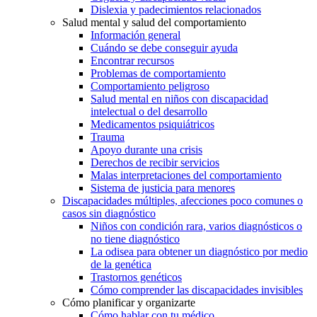
Dislexia y padecimientos relacionados
Salud mental y salud del comportamiento
Información general
Cuándo se debe conseguir ayuda
Encontrar recursos
Problemas de comportamiento
Comportamiento peligroso
Salud mental en niños con discapacidad
intelectual o del desarrollo
Medicamentos psiquiátricos
Trauma
Apoyo durante una crisis
Derechos de recibir servicios
Malas interpretaciones del comportamiento
Sistema de justicia para menores
Discapacidades múltiples, afecciones poco comunes o
casos sin diagnóstico
Niños con condición rara, varios diagnósticos o
no tiene diagnóstico
La odisea para obtener un diagnóstico por medio
de la genética
Trastornos genéticos
Cómo comprender las discapacidades invisibles
Cómo planificar y organizarte
Cómo hablar con tu médico