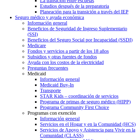
La transición entre escuelas
Estudios después de la preparatoria
Planeación para la transición a través del IEP
Seguro médico y ayuda económica
Información general
Beneficios de Seguridad de Ingreso Suplementario
(SSI)
Beneficios del Seguro Social por Incapacidad (SSDI)
Medicare
Fondos y servicios a partir de los 18 años
Subsidios y otras fuentes de fondos
Ayuda con los costos de la electricidad
Preguntas frecuentes
Medicaid
Información general
Medicaid Buy-In
Transporte
STAR Kids – coordinación de servicios
Programa de primas de seguro médico (HIPP)
Programa Community First Choice
Programas con exención
Información general
Servicios en el Hogar y en la Comunidad (HCS)
Servicios de Apoyo y Asistencia para Vivir en la
Comunidad (CLASS)