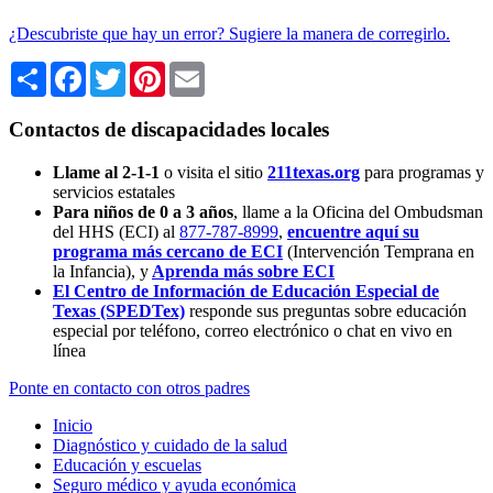
¿Descubriste que hay un error? Sugiere la manera de corregirlo.
Share
Facebook
Twitter
Pinterest
Email
Contactos de discapacidades locales
Llame al 2-1-1
o visita el sitio
211texas.org
para programas y
servicios estatales
Para niños de 0 a 3 años
, llame a la Oficina del Ombudsman
del HHS (ECI) al
877-787-8999
,
encuentre aquí su
programa más cercano de ECI
(Intervención Temprana en
la Infancia),
y
Aprenda más sobre ECI
El Centro de Información de Educación Especial de
Texas (SPEDTex)
responde sus preguntas sobre educación
especial por teléfono, correo electrónico o chat en vivo en
línea
Ponte en contacto con otros padres
Inicio
Diagnóstico y cuidado de la salud
Educación y escuelas
Seguro médico y ayuda económica