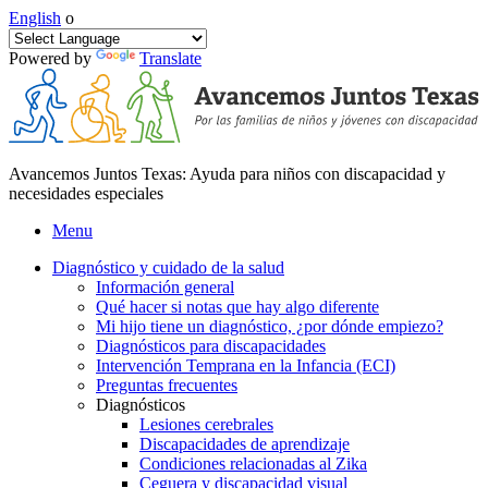
English
o
Powered by
Translate
Avancemos Juntos Texas: Ayuda para niños con discapacidad y
necesidades especiales
Menu
Diagnóstico y cuidado de la salud
Información general
Qué hacer si notas que hay algo diferente
Mi hijo tiene un diagnóstico, ¿por dónde empiezo?
Diagnósticos para discapacidades
Intervención Temprana en la Infancia (ECI)
Preguntas frecuentes
Diagnósticos
Lesiones cerebrales
Discapacidades de aprendizaje
Condiciones relacionadas al Zika
Ceguera y discapacidad visual