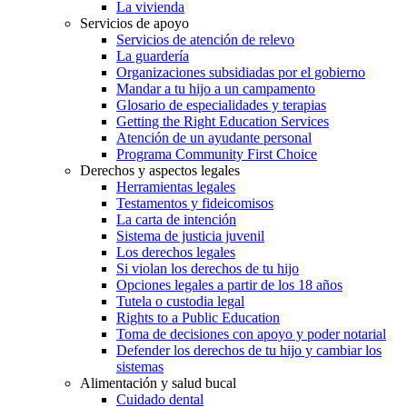
La vivienda
Servicios de apoyo
Servicios de atención de relevo
La guardería
Organizaciones subsidiadas por el gobierno
Mandar a tu hijo a un campamento
Glosario de especialidades y terapias
Getting the Right Education Services
Atención de un ayudante personal
Programa Community First Choice
Derechos y aspectos legales
Herramientas legales
Testamentos y fideicomisos
La carta de intención
Sistema de justicia juvenil
Los derechos legales
Si violan los derechos de tu hijo
Opciones legales a partir de los 18 años
Tutela o custodia legal
Rights to a Public Education
Toma de decisiones con apoyo y poder notarial
Defender los derechos de tu hijo y cambiar los
sistemas
Alimentación y salud bucal
Cuidado dental