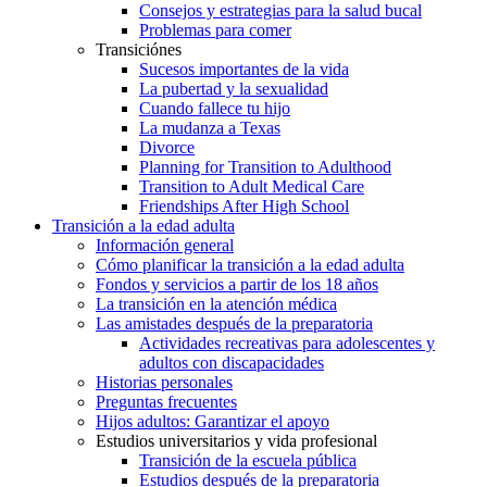
Consejos y estrategias para la salud bucal
Problemas para comer
Transiciónes
Sucesos importantes de la vida
La pubertad y la sexualidad
Cuando fallece tu hijo
La mudanza a Texas
Divorce
Planning for Transition to Adulthood
Transition to Adult Medical Care
Friendships After High School
Transición a la edad adulta
Información general
Cómo planificar la transición a la edad adulta
Fondos y servicios a partir de los 18 años
La transición en la atención médica
Las amistades después de la preparatoria
Actividades recreativas para adolescentes y
adultos con discapacidades
Historias personales
Preguntas frecuentes
Hijos adultos: Garantizar el apoyo
Estudios universitarios y vida profesional
Transición de la escuela pública
Estudios después de la preparatoria