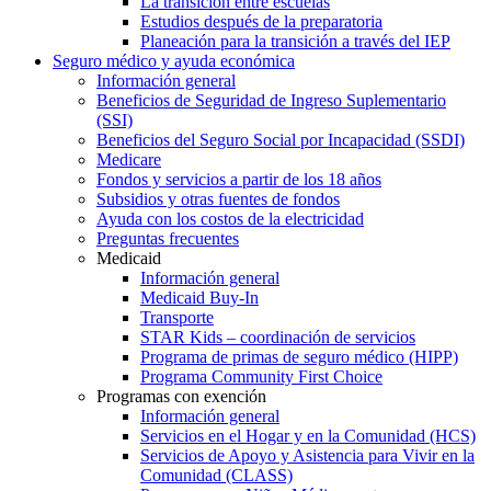
La transición entre escuelas
Estudios después de la preparatoria
Planeación para la transición a través del IEP
Seguro médico y ayuda económica
Información general
Beneficios de Seguridad de Ingreso Suplementario
(SSI)
Beneficios del Seguro Social por Incapacidad (SSDI)
Medicare
Fondos y servicios a partir de los 18 años
Subsidios y otras fuentes de fondos
Ayuda con los costos de la electricidad
Preguntas frecuentes
Medicaid
Información general
Medicaid Buy-In
Transporte
STAR Kids – coordinación de servicios
Programa de primas de seguro médico (HIPP)
Programa Community First Choice
Programas con exención
Información general
Servicios en el Hogar y en la Comunidad (HCS)
Servicios de Apoyo y Asistencia para Vivir en la
Comunidad (CLASS)