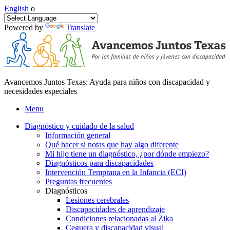
English
o
Powered by
Translate
Avancemos Juntos Texas: Ayuda para niños con discapacidad y
necesidades especiales
Menu
Diagnóstico y cuidado de la salud
Información general
Qué hacer si notas que hay algo diferente
Mi hijo tiene un diagnóstico, ¿por dónde empiezo?
Diagnósticos para discapacidades
Intervención Temprana en la Infancia (ECI)
Preguntas frecuentes
Diagnósticos
Lesiones cerebrales
Discapacidades de aprendizaje
Condiciones relacionadas al Zika
Ceguera y discapacidad visual