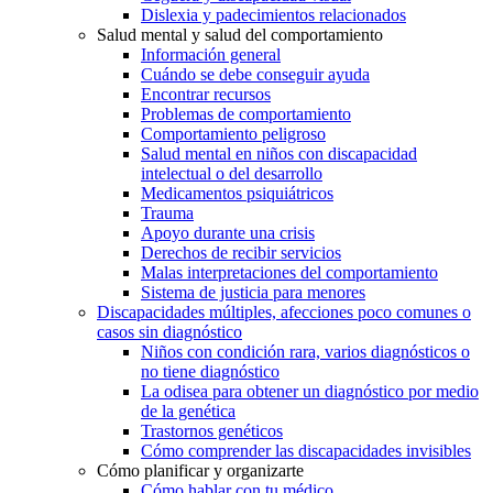
Dislexia y padecimientos relacionados
Salud mental y salud del comportamiento
Información general
Cuándo se debe conseguir ayuda
Encontrar recursos
Problemas de comportamiento
Comportamiento peligroso
Salud mental en niños con discapacidad
intelectual o del desarrollo
Medicamentos psiquiátricos
Trauma
Apoyo durante una crisis
Derechos de recibir servicios
Malas interpretaciones del comportamiento
Sistema de justicia para menores
Discapacidades múltiples, afecciones poco comunes o
casos sin diagnóstico
Niños con condición rara, varios diagnósticos o
no tiene diagnóstico
La odisea para obtener un diagnóstico por medio
de la genética
Trastornos genéticos
Cómo comprender las discapacidades invisibles
Cómo planificar y organizarte
Cómo hablar con tu médico