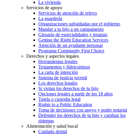
La vivienda
Servicios de apoyo
Servicios de atención de relevo
La guardería
Organizaciones subsidiadas por el gobierno
Mandar a tu hijo a un campamento
Glosario de especialidades y terapias
Getting the Right Education Services
Atención de un ayudante personal
Programa Community First Choice
Derechos y aspectos legales
Herramientas legales
Testamentos y fideicomisos
La carta de intención
Sistema de justicia juvenil
Los derechos legales
Si violan los derechos de tu hijo
Opciones legales a partir de los 18 años
Tutela o custodia legal
Rights to a Public Education
Toma de decisiones con apoyo y poder notarial
Defender los derechos de tu hijo y cambiar los
sistemas
Alimentación y salud bucal
Cuidado dental