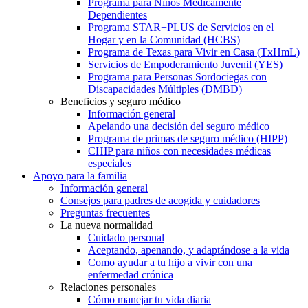
Programa para Niños Médicamente
Dependientes
Programa STAR+PLUS de Servicios en el
Hogar y en la Comunidad (HCBS)
Programa de Texas para Vivir en Casa (TxHmL)
Servicios de Empoderamiento Juvenil (YES)
Programa para Personas Sordociegas con
Discapacidades Múltiples (DMBD)
Beneficios y seguro médico
Información general
Apelando una decisión del seguro médico
Programa de primas de seguro médico (HIPP)
CHIP para niños con necesidades médicas
especiales
Apoyo para la familia
Información general
Consejos para padres de acogida y cuidadores
Preguntas frecuentes
La nueva normalidad
Cuidado personal
Aceptando, apenando, y adaptándose a la vida
Como ayudar a tu hijo a vivir con una
enfermedad crónica
Relaciones personales
Cómo manejar tu vida diaria