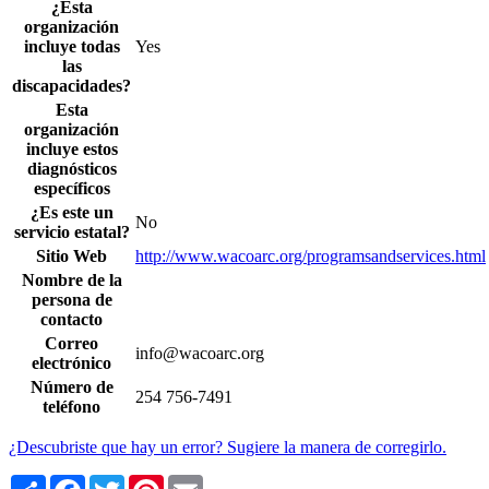
¿Esta
organización
incluye todas
Yes
las
discapacidades?
Esta
organización
incluye estos
diagnósticos
específicos
¿Es este un
No
servicio estatal?
Sitio Web
http://www.wacoarc.org/programsandservices.html
Nombre de la
persona de
contacto
Correo
info@wacoarc.org
electrónico
Número de
254 756-7491
teléfono
¿Descubriste que hay un error? Sugiere la manera de corregirlo.
Share
Facebook
Twitter
Pinterest
Email