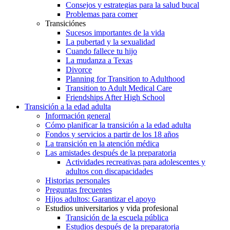
Consejos y estrategias para la salud bucal
Problemas para comer
Transiciónes
Sucesos importantes de la vida
La pubertad y la sexualidad
Cuando fallece tu hijo
La mudanza a Texas
Divorce
Planning for Transition to Adulthood
Transition to Adult Medical Care
Friendships After High School
Transición a la edad adulta
Información general
Cómo planificar la transición a la edad adulta
Fondos y servicios a partir de los 18 años
La transición en la atención médica
Las amistades después de la preparatoria
Actividades recreativas para adolescentes y
adultos con discapacidades
Historias personales
Preguntas frecuentes
Hijos adultos: Garantizar el apoyo
Estudios universitarios y vida profesional
Transición de la escuela pública
Estudios después de la preparatoria