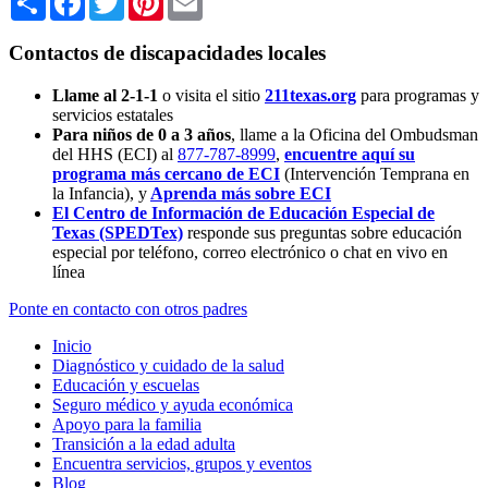
Contactos de discapacidades locales
Llame al 2-1-1
o visita el sitio
211texas.org
para programas y
servicios estatales
Para niños de 0 a 3 años
, llame a la Oficina del Ombudsman
del HHS (ECI) al
877-787-8999
,
encuentre aquí su
programa más cercano de ECI
(Intervención Temprana en
la Infancia),
y
Aprenda más sobre ECI
El Centro de Información de Educación Especial de
Texas (SPEDTex)
responde sus preguntas sobre educación
especial por teléfono, correo electrónico o chat en vivo en
línea
Ponte en contacto con otros padres
Inicio
Diagnóstico y cuidado de la salud
Educación y escuelas
Seguro médico y ayuda económica
Apoyo para la familia
Transición a la edad adulta
Encuentra servicios, grupos y eventos
Blog