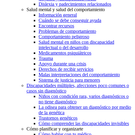
Dislexia y padecimientos relacionados
Salud mental y salud del comportamiento
Información general
Cuándo se debe conseguir ayuda
Encontrar recursos
Problemas de comportamiento
Comportamiento peligroso
Salud mental en niños con discapacidad
intelectual o del desarrollo
Medicamentos psiquiátricos
Trauma
Apoyo durante una crisis
Derechos de recibir servicios
Malas interpretaciones del comportamiento
Sistema de justicia para menores
Discapacidades múltiples, afecciones poco comunes o
casos sin diagnóstico
Niños con condición rara, varios diagnósticos o
no tiene diagnóstico
La odisea para obtener un diagnóstico por medio
de la genética
Trastornos genéticos
Cómo comprender las discapacidades invisibles
Cómo planificar y organizarte
Cómo hablar con tu médico