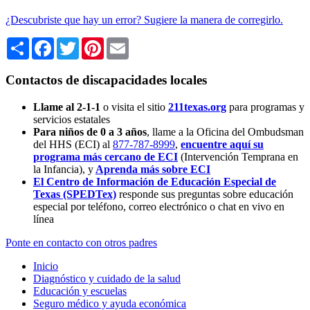
¿Descubriste que hay un error? Sugiere la manera de corregirlo.
Share
Facebook
Twitter
Pinterest
Email
Contactos de discapacidades locales
Llame al 2-1-1
o visita el sitio
211texas.org
para programas y
servicios estatales
Para niños de 0 a 3 años
, llame a la Oficina del Ombudsman
del HHS (ECI) al
877-787-8999
,
encuentre aquí su
programa más cercano de ECI
(Intervención Temprana en
la Infancia),
y
Aprenda más sobre ECI
El Centro de Información de Educación Especial de
Texas (SPEDTex)
responde sus preguntas sobre educación
especial por teléfono, correo electrónico o chat en vivo en
línea
Ponte en contacto con otros padres
Inicio
Diagnóstico y cuidado de la salud
Educación y escuelas
Seguro médico y ayuda económica