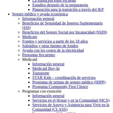
La transición entre escuelas
Estudios después de la preparatoria
Planeación para la transición a través del IEP
Seguro médico y ayuda económica
Información general
Beneficios de Seguridad de Ingreso Suplementario
(SSI)
Beneficios del Seguro Social por Incapacidad (SSDI)
Medicare
Fondos y servicios a partir de los 18 años
Subsidios y otras fuentes de fondos
Ayuda con los costos de la electricidad
Preguntas frecuentes
Medicaid
Información general
Medicaid Buy-In
Transporte
STAR Kids – coordinación de servicios
Programa de primas de seguro médico (HIPP)
Programa Community First Choice
Programas con exención
Información general
Servicios en el Hogar y en la Comunidad (HCS)
Servicios de Apoyo y Asistencia para Vivir en la
Comunidad (CLASS)