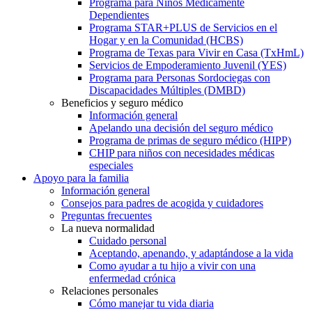
Programa para Niños Médicamente
Dependientes
Programa STAR+PLUS de Servicios en el
Hogar y en la Comunidad (HCBS)
Programa de Texas para Vivir en Casa (TxHmL)
Servicios de Empoderamiento Juvenil (YES)
Programa para Personas Sordociegas con
Discapacidades Múltiples (DMBD)
Beneficios y seguro médico
Información general
Apelando una decisión del seguro médico
Programa de primas de seguro médico (HIPP)
CHIP para niños con necesidades médicas
especiales
Apoyo para la familia
Información general
Consejos para padres de acogida y cuidadores
Preguntas frecuentes
La nueva normalidad
Cuidado personal
Aceptando, apenando, y adaptándose a la vida
Como ayudar a tu hijo a vivir con una
enfermedad crónica
Relaciones personales
Cómo manejar tu vida diaria