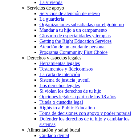
La vivienda
Servicios de apoyo
Servicios de atención de relevo
La guardería
Organizaciones subsidiadas por el gobierno
Mandar a tu hijo a un campamento
Glosario de especialidades y terapias
Getting the Right Education Services
Atención de un ayudante personal
Programa Community First Choice
Derechos y aspectos legales
Herramientas legales
Testamentos y fideicomisos
La carta de intención
Sistema de justicia juvenil
Los derechos legales
Si violan los derechos de tu hijo
Opciones legales a partir de los 18 años
Tutela o custodia legal
Rights to a Public Education
Toma de decisiones con apoyo y poder notarial
Defender los derechos de tu hijo y cambiar los
sistemas
Alimentación y salud bucal
Cuidado dental