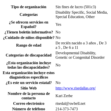
Tipo de organización
Sin fines de lucro (501c3)
Disability Specific, Social Media,
Categorías
Special Education, Other
¿Se ofrecen servicios en
Yes
Español?
¿Tienen boletín informativo?
No
¿Cuidado de niños disponible?
No
De recién nacido a 3 años , De 3
Rango de edad
a 5 , De 6 a 11
Developmental Disability,
Categorías de discapacidad
Genetic or Congenital Disorder
¿Esta organización incluye
No
todas las discapacidades?
Esta organización incluye estos
diagnósticos específicos
¿Es este un servicio estatal?
No
Sitio Web
http://www.risedallas.org/
Nombre de la persona de
Kari Zerbe
contacto
Correo electrónico
risedal@swbell.net
Número de teléfono
214-373-7473