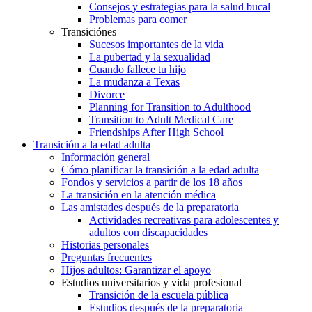
Consejos y estrategias para la salud bucal
Problemas para comer
Transiciónes
Sucesos importantes de la vida
La pubertad y la sexualidad
Cuando fallece tu hijo
La mudanza a Texas
Divorce
Planning for Transition to Adulthood
Transition to Adult Medical Care
Friendships After High School
Transición a la edad adulta
Información general
Cómo planificar la transición a la edad adulta
Fondos y servicios a partir de los 18 años
La transición en la atención médica
Las amistades después de la preparatoria
Actividades recreativas para adolescentes y
adultos con discapacidades
Historias personales
Preguntas frecuentes
Hijos adultos: Garantizar el apoyo
Estudios universitarios y vida profesional
Transición de la escuela pública
Estudios después de la preparatoria