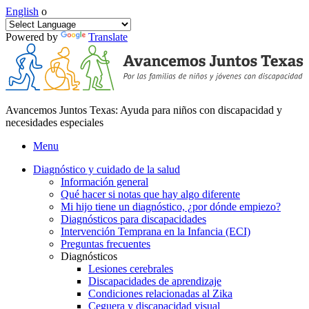
English
o
Powered by
Translate
Avancemos Juntos Texas: Ayuda para niños con discapacidad y
necesidades especiales
Menu
Diagnóstico y cuidado de la salud
Información general
Qué hacer si notas que hay algo diferente
Mi hijo tiene un diagnóstico, ¿por dónde empiezo?
Diagnósticos para discapacidades
Intervención Temprana en la Infancia (ECI)
Preguntas frecuentes
Diagnósticos
Lesiones cerebrales
Discapacidades de aprendizaje
Condiciones relacionadas al Zika
Ceguera y discapacidad visual