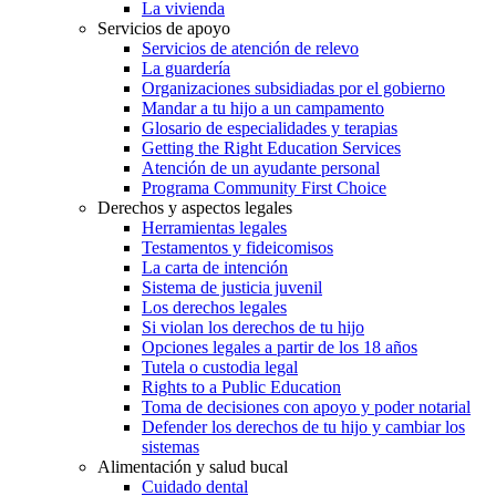
La vivienda
Servicios de apoyo
Servicios de atención de relevo
La guardería
Organizaciones subsidiadas por el gobierno
Mandar a tu hijo a un campamento
Glosario de especialidades y terapias
Getting the Right Education Services
Atención de un ayudante personal
Programa Community First Choice
Derechos y aspectos legales
Herramientas legales
Testamentos y fideicomisos
La carta de intención
Sistema de justicia juvenil
Los derechos legales
Si violan los derechos de tu hijo
Opciones legales a partir de los 18 años
Tutela o custodia legal
Rights to a Public Education
Toma de decisiones con apoyo y poder notarial
Defender los derechos de tu hijo y cambiar los
sistemas
Alimentación y salud bucal
Cuidado dental