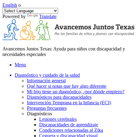
English
o
Powered by
Translate
Avancemos Juntos Texas: Ayuda para niños con discapacidad y
necesidades especiales
Menu
Diagnóstico y cuidado de la salud
Información general
Qué hacer si notas que hay algo diferente
Mi hijo tiene un diagnóstico, ¿por dónde empiezo?
Diagnósticos para discapacidades
Intervención Temprana en la Infancia (ECI)
Preguntas frecuentes
Diagnósticos
Lesiones cerebrales
Discapacidades de aprendizaje
Condiciones relacionadas al Zika
Ceguera y discapacidad visual