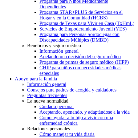
Programa para Niños Médicamente
Dependientes
Programa STAR+PLUS de Servicios en el
Hogar y en la Comunidad (HCBS)
Programa de Texas para Vivir en Casa (TxHmL)
Servicios de Empoderamiento Juvenil (YES)
Programa para Personas Sordociegas con
Discapacidades Múltiples (DMBD)
Beneficios y seguro médico
Información general
Apelando una decisión del seguro médico
Programa de primas de seguro médico (HIPP)
CHIP para niños con necesidades médicas
especiales
Apoyo para la familia
Información general
Consejos para padres de acogida y cuidadores
Preguntas frecuentes
La nueva normalidad
Cuidado personal
Aceptando, apenando, y adaptándose a la vida
Como ayudar a tu hijo a vivir con una
enfermedad crónica
Relaciones personales
Cómo manejar tu vida diaria