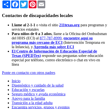
Share
Facebook
Twitter
Pinterest
Email
Contactos de discapacidades locales
Llame al 2-1-1
o visita el sitio
211texas.org
para programas y
servicios estatales
Para niños de 0 a 3 años
, llame a la Oficina del Ombudsman
del HHS (ECI) al
877-787-8999
,
encuentre aquí su
programa más cercano de ECI
(Intervención Temprana en
la Infancia),
y
Aprenda más sobre ECI
El Centro de Información de Educación Especial de
Texas (SPEDTex)
responde sus preguntas sobre educación
especial por teléfono, correo electrónico o chat en vivo en
línea
Ponte en contacto con otros padres
Inicio
Diagnóstico y cuidado de la salud
Educación y escuelas
Seguro médico y ayuda económica
Apoyo para la familia
Transición a la edad adulta
Encuentra servicios, grupos y eventos