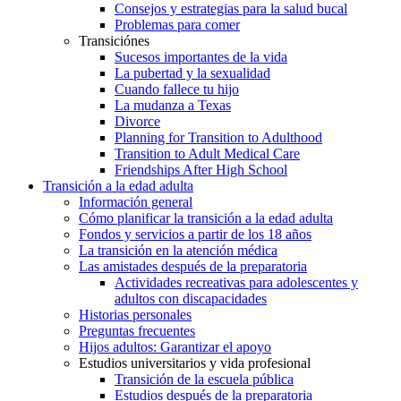
Consejos y estrategias para la salud bucal
Problemas para comer
Transiciónes
Sucesos importantes de la vida
La pubertad y la sexualidad
Cuando fallece tu hijo
La mudanza a Texas
Divorce
Planning for Transition to Adulthood
Transition to Adult Medical Care
Friendships After High School
Transición a la edad adulta
Información general
Cómo planificar la transición a la edad adulta
Fondos y servicios a partir de los 18 años
La transición en la atención médica
Las amistades después de la preparatoria
Actividades recreativas para adolescentes y
adultos con discapacidades
Historias personales
Preguntas frecuentes
Hijos adultos: Garantizar el apoyo
Estudios universitarios y vida profesional
Transición de la escuela pública
Estudios después de la preparatoria