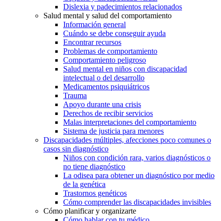
Dislexia y padecimientos relacionados
Salud mental y salud del comportamiento
Información general
Cuándo se debe conseguir ayuda
Encontrar recursos
Problemas de comportamiento
Comportamiento peligroso
Salud mental en niños con discapacidad
intelectual o del desarrollo
Medicamentos psiquiátricos
Trauma
Apoyo durante una crisis
Derechos de recibir servicios
Malas interpretaciones del comportamiento
Sistema de justicia para menores
Discapacidades múltiples, afecciones poco comunes o
casos sin diagnóstico
Niños con condición rara, varios diagnósticos o
no tiene diagnóstico
La odisea para obtener un diagnóstico por medio
de la genética
Trastornos genéticos
Cómo comprender las discapacidades invisibles
Cómo planificar y organizarte
Cómo hablar con tu médico