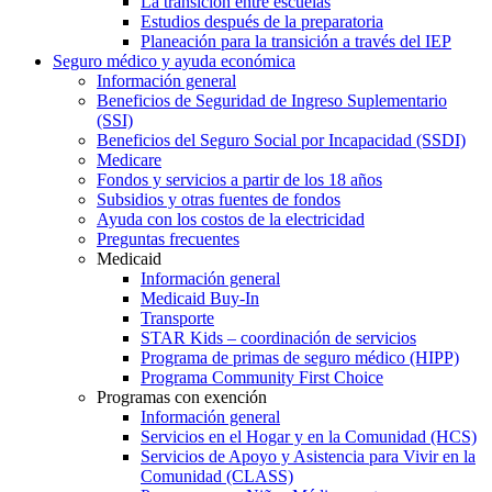
La transición entre escuelas
Estudios después de la preparatoria
Planeación para la transición a través del IEP
Seguro médico y ayuda económica
Información general
Beneficios de Seguridad de Ingreso Suplementario
(SSI)
Beneficios del Seguro Social por Incapacidad (SSDI)
Medicare
Fondos y servicios a partir de los 18 años
Subsidios y otras fuentes de fondos
Ayuda con los costos de la electricidad
Preguntas frecuentes
Medicaid
Información general
Medicaid Buy-In
Transporte
STAR Kids – coordinación de servicios
Programa de primas de seguro médico (HIPP)
Programa Community First Choice
Programas con exención
Información general
Servicios en el Hogar y en la Comunidad (HCS)
Servicios de Apoyo y Asistencia para Vivir en la
Comunidad (CLASS)