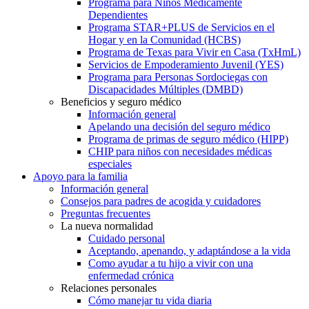
Programa para Niños Médicamente
Dependientes
Programa STAR+PLUS de Servicios en el
Hogar y en la Comunidad (HCBS)
Programa de Texas para Vivir en Casa (TxHmL)
Servicios de Empoderamiento Juvenil (YES)
Programa para Personas Sordociegas con
Discapacidades Múltiples (DMBD)
Beneficios y seguro médico
Información general
Apelando una decisión del seguro médico
Programa de primas de seguro médico (HIPP)
CHIP para niños con necesidades médicas
especiales
Apoyo para la familia
Información general
Consejos para padres de acogida y cuidadores
Preguntas frecuentes
La nueva normalidad
Cuidado personal
Aceptando, apenando, y adaptándose a la vida
Como ayudar a tu hijo a vivir con una
enfermedad crónica
Relaciones personales
Cómo manejar tu vida diaria