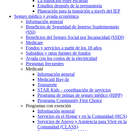
La transición entre escuelas
Estudios después de la preparatoria
Planeación para la transición a través del IEP
Seguro médico y ayuda económica
Información general
Beneficios de Seguridad de Ingreso Suplementario
(SSI)
Beneficios del Seguro Social por Incapacidad (SSDI)
Medicare
Fondos y servicios a partir de los 18 años
Subsidios y otras fuentes de fondos
Ayuda con los costos de la electricidad
Preguntas frecuentes
Medicaid
Información general
Medicaid Buy-In
Transporte
STAR Kids – coordinación de servicios
Programa de primas de seguro médico (HIPP)
Programa Community First Choice
Programas con exención
Información general
Servicios en el Hogar y en la Comunidad (HCS)
Servicios de Apoyo y Asistencia para Vivir en la
Comunidad (CLASS)