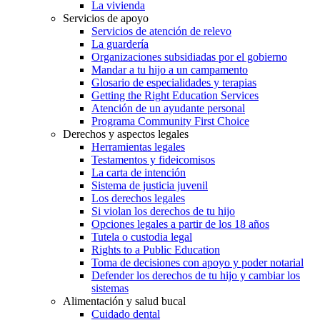
La vivienda
Servicios de apoyo
Servicios de atención de relevo
La guardería
Organizaciones subsidiadas por el gobierno
Mandar a tu hijo a un campamento
Glosario de especialidades y terapias
Getting the Right Education Services
Atención de un ayudante personal
Programa Community First Choice
Derechos y aspectos legales
Herramientas legales
Testamentos y fideicomisos
La carta de intención
Sistema de justicia juvenil
Los derechos legales
Si violan los derechos de tu hijo
Opciones legales a partir de los 18 años
Tutela o custodia legal
Rights to a Public Education
Toma de decisiones con apoyo y poder notarial
Defender los derechos de tu hijo y cambiar los
sistemas
Alimentación y salud bucal
Cuidado dental