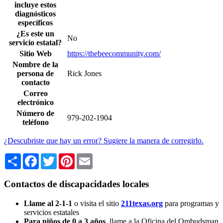
incluye estos
diagnósticos
específicos
¿Es este un
No
servicio estatal?
Sitio Web
https://thebeecommunity.com/
Nombre de la
persona de
Rick Jones
contacto
Correo
electrónico
Número de
979-202-1904
teléfono
¿Descubriste que hay un error? Sugiere la manera de corregirlo.
Share
Facebook
Twitter
Pinterest
Email
Contactos de discapacidades locales
Llame al 2-1-1
o visita el sitio
211texas.org
para programas y
servicios estatales
Para niños de 0 a 3 años
, llame a la Oficina del Ombudsman