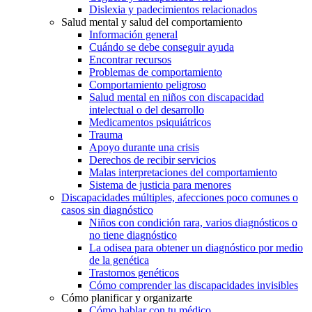
Dislexia y padecimientos relacionados
Salud mental y salud del comportamiento
Información general
Cuándo se debe conseguir ayuda
Encontrar recursos
Problemas de comportamiento
Comportamiento peligroso
Salud mental en niños con discapacidad
intelectual o del desarrollo
Medicamentos psiquiátricos
Trauma
Apoyo durante una crisis
Derechos de recibir servicios
Malas interpretaciones del comportamiento
Sistema de justicia para menores
Discapacidades múltiples, afecciones poco comunes o
casos sin diagnóstico
Niños con condición rara, varios diagnósticos o
no tiene diagnóstico
La odisea para obtener un diagnóstico por medio
de la genética
Trastornos genéticos
Cómo comprender las discapacidades invisibles
Cómo planificar y organizarte
Cómo hablar con tu médico