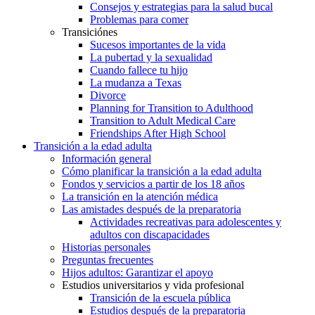
Consejos y estrategias para la salud bucal
Problemas para comer
Transiciónes
Sucesos importantes de la vida
La pubertad y la sexualidad
Cuando fallece tu hijo
La mudanza a Texas
Divorce
Planning for Transition to Adulthood
Transition to Adult Medical Care
Friendships After High School
Transición a la edad adulta
Información general
Cómo planificar la transición a la edad adulta
Fondos y servicios a partir de los 18 años
La transición en la atención médica
Las amistades después de la preparatoria
Actividades recreativas para adolescentes y
adultos con discapacidades
Historias personales
Preguntas frecuentes
Hijos adultos: Garantizar el apoyo
Estudios universitarios y vida profesional
Transición de la escuela pública
Estudios después de la preparatoria