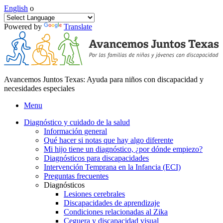
English
o
Powered by
Translate
Avancemos Juntos Texas: Ayuda para niños con discapacidad y
necesidades especiales
Menu
Diagnóstico y cuidado de la salud
Información general
Qué hacer si notas que hay algo diferente
Mi hijo tiene un diagnóstico, ¿por dónde empiezo?
Diagnósticos para discapacidades
Intervención Temprana en la Infancia (ECI)
Preguntas frecuentes
Diagnósticos
Lesiones cerebrales
Discapacidades de aprendizaje
Condiciones relacionadas al Zika
Ceguera y discapacidad visual