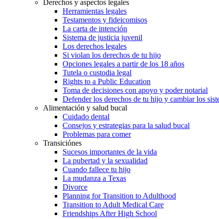
Derechos y aspectos legales
Herramientas legales
Testamentos y fideicomisos
La carta de intención
Sistema de justicia juvenil
Los derechos legales
Si violan los derechos de tu hijo
Opciones legales a partir de los 18 años
Tutela o custodia legal
Rights to a Public Education
Toma de decisiones con apoyo y poder notarial
Defender los derechos de tu hijo y cambiar los sis
Alimentación y salud bucal
Cuidado dental
Consejos y estrategias para la salud bucal
Problemas para comer
Transiciónes
Sucesos importantes de la vida
La pubertad y la sexualidad
Cuando fallece tu hijo
La mudanza a Texas
Divorce
Planning for Transition to Adulthood
Transition to Adult Medical Care
Friendships After High School