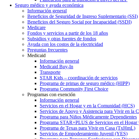
Seguro médico y ayuda económica
Información general
Beneficios de Seguridad de Ingreso Suplementario (SSI)
Beneficios del Seguro Social por Incapacidad (SSDI)
Medicare
Fondos y servicios a partir de los 18 años
Subsidios y otras fuentes de fondos
Ayuda con los costos de la electricidad
Preguntas frecuentes
Medicaid
Información general
Medicaid Buy-In
Transporte
STAR Kids – coordinación de servicios
Programa de primas de seguro médico (HIPP)
Programa Community First Choice
Programas con exención
Información general
Servicios en el Hogar y en la Comunidad (HCS)
Servicios de Apoyo y Asistencia para Vivir en l
Programa para Niños Médicamente Dependientes
Programa STAR+PLUS de Servicios en el Hogar
Programa de Texas para Vivir en Casa (TxHmL)
Servicios de Empoderamiento Juvenil (YES)