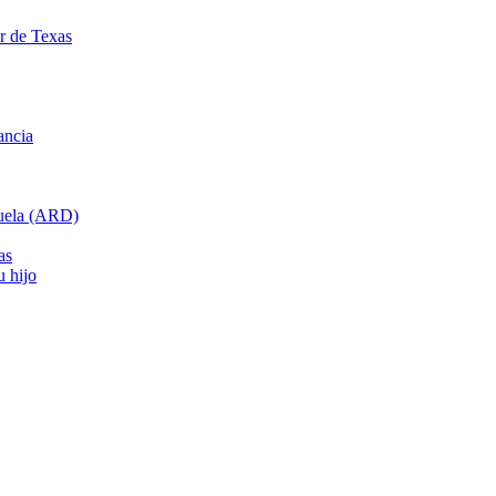
ar de Texas
ancia
cuela (ARD)
as
u hijo