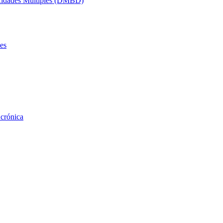
acidades Múltiples (DMBD)
es
 crónica