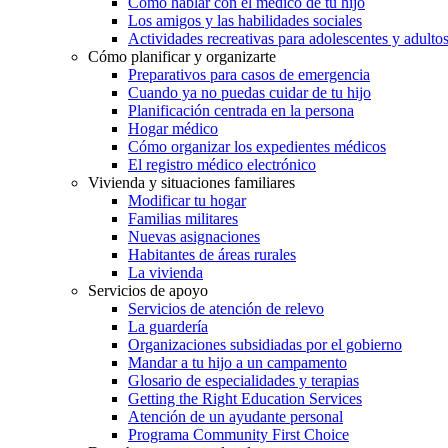
Cómo hablar con el médico de tu hijo
Los amigos y las habilidades sociales
Actividades recreativas para adolescentes y adulto
Cómo planificar y organizarte
Preparativos para casos de emergencia
Cuando ya no puedas cuidar de tu hijo
Planificación centrada en la persona
Hogar médico
Cómo organizar los expedientes médicos
El registro médico electrónico
Vivienda y situaciones familiares
Modificar tu hogar
Familias militares
Nuevas asignaciones
Habitantes de áreas rurales
La vivienda
Servicios de apoyo
Servicios de atención de relevo
La guardería
Organizaciones subsidiadas por el gobierno
Mandar a tu hijo a un campamento
Glosario de especialidades y terapias
Getting the Right Education Services
Atención de un ayudante personal
Programa Community First Choice