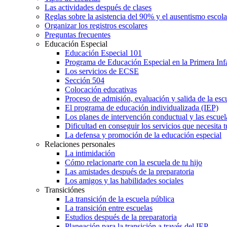
Las actividades después de clases
Reglas sobre la asistencia del 90% y el ausentismo escol
Organizar los registros escolares
Preguntas frecuentes
Educación Especial
Educación Especial 101
Programa de Educación Especial en la Primera Inf
Los servicios de ECSE
Sección 504
Colocación educativas
Proceso de admisión, evaluación y salida de la es
El programa de educación individualizada (IEP)
Los planes de intervención conductual y las escuel
Dificultad en conseguir los servicios que necesita t
La defensa y promoción de la educación especial
Relaciones personales
La intimidación
Cómo relacionarte con la escuela de tu hijo
Las amistades después de la preparatoria
Los amigos y las habilidades sociales
Transiciónes
La transición de la escuela pública
La transición entre escuelas
Estudios después de la preparatoria
Planeación para la transición a través del IEP