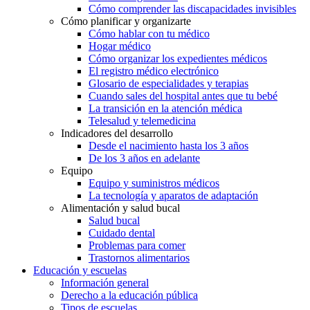
Cómo comprender las discapacidades invisibles
Cómo planificar y organizarte
Cómo hablar con tu médico
Hogar médico
Cómo organizar los expedientes médicos
El registro médico electrónico
Glosario de especialidades y terapias
Cuando sales del hospital antes que tu bebé
La transición en la atención médica
Telesalud y telemedicina
Indicadores del desarrollo
Desde el nacimiento hasta los 3 años
De los 3 años en adelante
Equipo
Equipo y suministros médicos
La tecnología y aparatos de adaptación
Alimentación y salud bucal
Salud bucal
Cuidado dental
Problemas para comer
Trastornos alimentarios
Educación y escuelas
Información general
Derecho a la educación pública
Tipos de escuelas