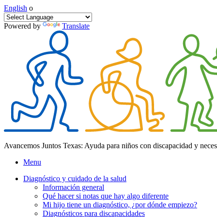
English
o
Powered by
Translate
Avancemos Juntos Texas: Ayuda para niños con discapacidad y neces
Menu
Diagnóstico y cuidado de la salud
Información general
Qué hacer si notas que hay algo diferente
Mi hijo tiene un diagnóstico, ¿por dónde empiezo?
Diagnósticos para discapacidades