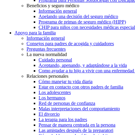
Programa para Personas Sordociegas con Discap
Beneficios y seguro médico
Información general
Apelando una decisión del seguro médico
Programa de primas de seguro médico (HIPP)
CHIP para niños con necesidades médicas especial
Apoyo para la familia
Información general
Consejos para padres de acogida y cuidadores
Preguntas frecuentes
La nueva normalidad
Cuidado personal
Aceptando, apenando, y adaptándose a la vida
Como ayudar a tu hijo a vivir con una enfermedad
Relaciones personales
Cómo manejar tu vida diaria
Estar en contacto con otros padres de familia
Los adolescentes
Los hermanos
Red de personas de confianza
Malas interpretaciones del comportamiento
El divorcio
La terapia para los padres
Pensar de manera centrada en la persona
Las amistades después de la preparatori