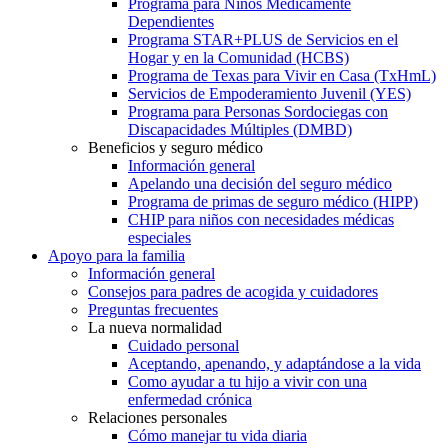
Programa para Niños Médicamente
Dependientes
Programa STAR+PLUS de Servicios en el
Hogar y en la Comunidad (HCBS)
Programa de Texas para Vivir en Casa (TxHmL)
Servicios de Empoderamiento Juvenil (YES)
Programa para Personas Sordociegas con
Discapacidades Múltiples (DMBD)
Beneficios y seguro médico
Información general
Apelando una decisión del seguro médico
Programa de primas de seguro médico (HIPP)
CHIP para niños con necesidades médicas
especiales
Apoyo para la familia
Información general
Consejos para padres de acogida y cuidadores
Preguntas frecuentes
La nueva normalidad
Cuidado personal
Aceptando, apenando, y adaptándose a la vida
Como ayudar a tu hijo a vivir con una
enfermedad crónica
Relaciones personales
Cómo manejar tu vida diaria