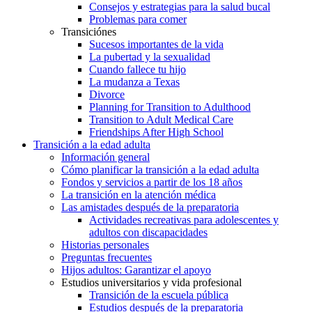
Consejos y estrategias para la salud bucal
Problemas para comer
Transiciónes
Sucesos importantes de la vida
La pubertad y la sexualidad
Cuando fallece tu hijo
La mudanza a Texas
Divorce
Planning for Transition to Adulthood
Transition to Adult Medical Care
Friendships After High School
Transición a la edad adulta
Información general
Cómo planificar la transición a la edad adulta
Fondos y servicios a partir de los 18 años
La transición en la atención médica
Las amistades después de la preparatoria
Actividades recreativas para adolescentes y
adultos con discapacidades
Historias personales
Preguntas frecuentes
Hijos adultos: Garantizar el apoyo
Estudios universitarios y vida profesional
Transición de la escuela pública
Estudios después de la preparatoria