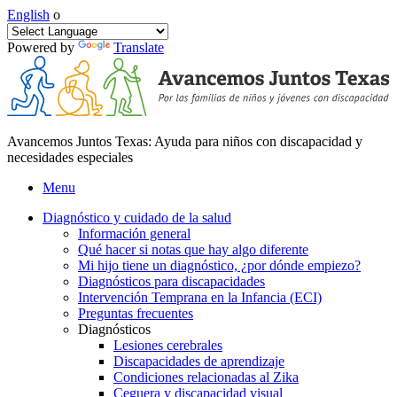
English
o
Powered by
Translate
Avancemos Juntos Texas: Ayuda para niños con discapacidad y
necesidades especiales
Menu
Diagnóstico y cuidado de la salud
Información general
Qué hacer si notas que hay algo diferente
Mi hijo tiene un diagnóstico, ¿por dónde empiezo?
Diagnósticos para discapacidades
Intervención Temprana en la Infancia (ECI)
Preguntas frecuentes
Diagnósticos
Lesiones cerebrales
Discapacidades de aprendizaje
Condiciones relacionadas al Zika
Ceguera y discapacidad visual