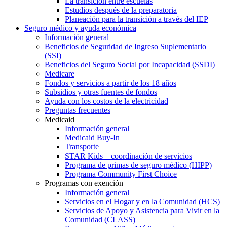
La transición entre escuelas
Estudios después de la preparatoria
Planeación para la transición a través del IEP
Seguro médico y ayuda económica
Información general
Beneficios de Seguridad de Ingreso Suplementario
(SSI)
Beneficios del Seguro Social por Incapacidad (SSDI)
Medicare
Fondos y servicios a partir de los 18 años
Subsidios y otras fuentes de fondos
Ayuda con los costos de la electricidad
Preguntas frecuentes
Medicaid
Información general
Medicaid Buy-In
Transporte
STAR Kids – coordinación de servicios
Programa de primas de seguro médico (HIPP)
Programa Community First Choice
Programas con exención
Información general
Servicios en el Hogar y en la Comunidad (HCS)
Servicios de Apoyo y Asistencia para Vivir en la
Comunidad (CLASS)