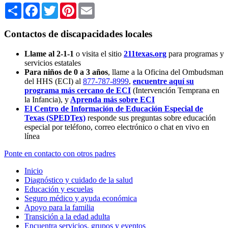
Share
Facebook
Twitter
Pinterest
Email
Contactos de discapacidades locales
Llame al 2-1-1
o visita el sitio
211texas.org
para programas y
servicios estatales
Para niños de 0 a 3 años
, llame a la Oficina del Ombudsman
del HHS (ECI) al
877-787-8999
,
encuentre aquí su
programa más cercano de ECI
(Intervención Temprana en
la Infancia),
y
Aprenda más sobre ECI
El Centro de Información de Educación Especial de
Texas (SPEDTex)
responde sus preguntas sobre educación
especial por teléfono, correo electrónico o chat en vivo en
línea
Ponte en contacto con otros padres
Inicio
Diagnóstico y cuidado de la salud
Educación y escuelas
Seguro médico y ayuda económica
Apoyo para la familia
Transición a la edad adulta
Encuentra servicios, grupos y eventos