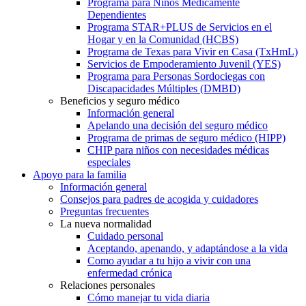
Programa para Niños Médicamente
Dependientes
Programa STAR+PLUS de Servicios en el
Hogar y en la Comunidad (HCBS)
Programa de Texas para Vivir en Casa (TxHmL)
Servicios de Empoderamiento Juvenil (YES)
Programa para Personas Sordociegas con
Discapacidades Múltiples (DMBD)
Beneficios y seguro médico
Información general
Apelando una decisión del seguro médico
Programa de primas de seguro médico (HIPP)
CHIP para niños con necesidades médicas
especiales
Apoyo para la familia
Información general
Consejos para padres de acogida y cuidadores
Preguntas frecuentes
La nueva normalidad
Cuidado personal
Aceptando, apenando, y adaptándose a la vida
Como ayudar a tu hijo a vivir con una
enfermedad crónica
Relaciones personales
Cómo manejar tu vida diaria