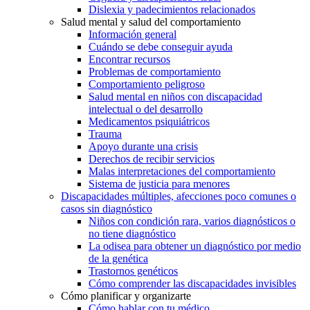
Dislexia y padecimientos relacionados
Salud mental y salud del comportamiento
Información general
Cuándo se debe conseguir ayuda
Encontrar recursos
Problemas de comportamiento
Comportamiento peligroso
Salud mental en niños con discapacidad
intelectual o del desarrollo
Medicamentos psiquiátricos
Trauma
Apoyo durante una crisis
Derechos de recibir servicios
Malas interpretaciones del comportamiento
Sistema de justicia para menores
Discapacidades múltiples, afecciones poco comunes o
casos sin diagnóstico
Niños con condición rara, varios diagnósticos o
no tiene diagnóstico
La odisea para obtener un diagnóstico por medio
de la genética
Trastornos genéticos
Cómo comprender las discapacidades invisibles
Cómo planificar y organizarte
Cómo hablar con tu médico