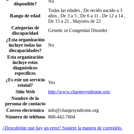
No
disponible?
Todas las edades , De recién nacido a 3
Rango de edad
años , De 3 a 5 , De 6 a 11 , De 12 a 14 ,
De 15 a 21 , Mayores de 22
Categorías de
Genetic or Congenital Disorder
discapacidad
¿Esta organización
incluye todas las
No
discapacidades?
Esta organización
incluye estos
diagnósticos
específicos
¿Es este un servicio
Yes
estatal?
Sitio Web
http://www.chargesyndrome.org/
Nombre de la
persona de contacto
Correo electrónico
info@chargesyndrome.org
Número de teléfono
800-442-7604
¿Descubriste que hay un error? Sugiere la manera de corregirlo.