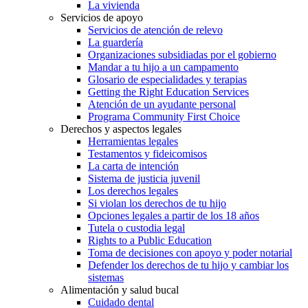
La vivienda
Servicios de apoyo
Servicios de atención de relevo
La guardería
Organizaciones subsidiadas por el gobierno
Mandar a tu hijo a un campamento
Glosario de especialidades y terapias
Getting the Right Education Services
Atención de un ayudante personal
Programa Community First Choice
Derechos y aspectos legales
Herramientas legales
Testamentos y fideicomisos
La carta de intención
Sistema de justicia juvenil
Los derechos legales
Si violan los derechos de tu hijo
Opciones legales a partir de los 18 años
Tutela o custodia legal
Rights to a Public Education
Toma de decisiones con apoyo y poder notarial
Defender los derechos de tu hijo y cambiar los
sistemas
Alimentación y salud bucal
Cuidado dental