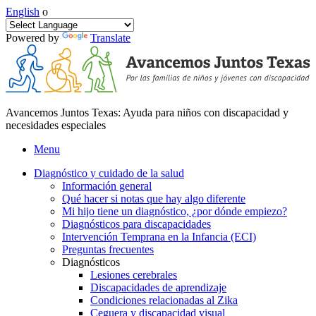
English
o
Powered by
Translate
Avancemos Juntos Texas: Ayuda para niños con discapacidad y
necesidades especiales
Menu
Diagnóstico y cuidado de la salud
Información general
Qué hacer si notas que hay algo diferente
Mi hijo tiene un diagnóstico, ¿por dónde empiezo?
Diagnósticos para discapacidades
Intervención Temprana en la Infancia (ECI)
Preguntas frecuentes
Diagnósticos
Lesiones cerebrales
Discapacidades de aprendizaje
Condiciones relacionadas al Zika
Ceguera y discapacidad visual