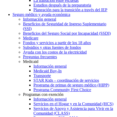
La transición entre escuelas
Estudios después de la preparatoria
Planeación para la transición a través del IEP
Seguro médico y ayuda económica
Información general
Beneficios de Seguridad de Ingreso Suplementario
(SSI)
Beneficios del Seguro Social por Incapacidad (SSDI)
Medicare
Fondos y servicios a partir de los 18 años
Subsidios y otras fuentes de fondos
Ayuda con los costos de la electricidad
Preguntas frecuentes
Medicaid
Información general
Medicaid Buy-In
Transporte
STAR Kids – coordinación de servicios
Programa de primas de seguro médico (HIPP)
Programa Community First Choice
Programas con exención
Información general
Servicios en el Hogar y en la Comunidad (HCS)
Servicios de Apoyo y Asistencia para Vivir en la
Comunidad (CLASS)