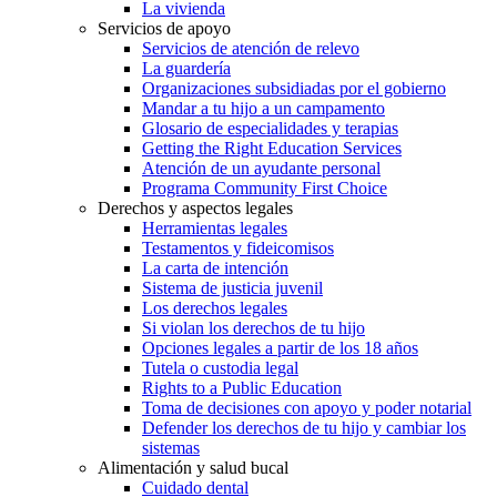
La vivienda
Servicios de apoyo
Servicios de atención de relevo
La guardería
Organizaciones subsidiadas por el gobierno
Mandar a tu hijo a un campamento
Glosario de especialidades y terapias
Getting the Right Education Services
Atención de un ayudante personal
Programa Community First Choice
Derechos y aspectos legales
Herramientas legales
Testamentos y fideicomisos
La carta de intención
Sistema de justicia juvenil
Los derechos legales
Si violan los derechos de tu hijo
Opciones legales a partir de los 18 años
Tutela o custodia legal
Rights to a Public Education
Toma de decisiones con apoyo y poder notarial
Defender los derechos de tu hijo y cambiar los
sistemas
Alimentación y salud bucal
Cuidado dental