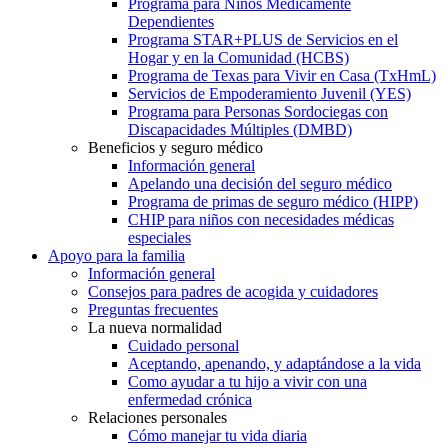
Programa para Niños Médicamente
Dependientes
Programa STAR+PLUS de Servicios en el
Hogar y en la Comunidad (HCBS)
Programa de Texas para Vivir en Casa (TxHmL)
Servicios de Empoderamiento Juvenil (YES)
Programa para Personas Sordociegas con
Discapacidades Múltiples (DMBD)
Beneficios y seguro médico
Información general
Apelando una decisión del seguro médico
Programa de primas de seguro médico (HIPP)
CHIP para niños con necesidades médicas
especiales
Apoyo para la familia
Información general
Consejos para padres de acogida y cuidadores
Preguntas frecuentes
La nueva normalidad
Cuidado personal
Aceptando, apenando, y adaptándose a la vida
Como ayudar a tu hijo a vivir con una
enfermedad crónica
Relaciones personales
Cómo manejar tu vida diaria