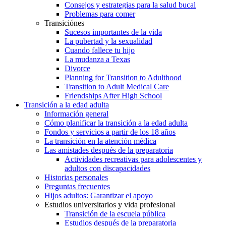
Consejos y estrategias para la salud bucal
Problemas para comer
Transiciónes
Sucesos importantes de la vida
La pubertad y la sexualidad
Cuando fallece tu hijo
La mudanza a Texas
Divorce
Planning for Transition to Adulthood
Transition to Adult Medical Care
Friendships After High School
Transición a la edad adulta
Información general
Cómo planificar la transición a la edad adulta
Fondos y servicios a partir de los 18 años
La transición en la atención médica
Las amistades después de la preparatoria
Actividades recreativas para adolescentes y
adultos con discapacidades
Historias personales
Preguntas frecuentes
Hijos adultos: Garantizar el apoyo
Estudios universitarios y vida profesional
Transición de la escuela pública
Estudios después de la preparatoria