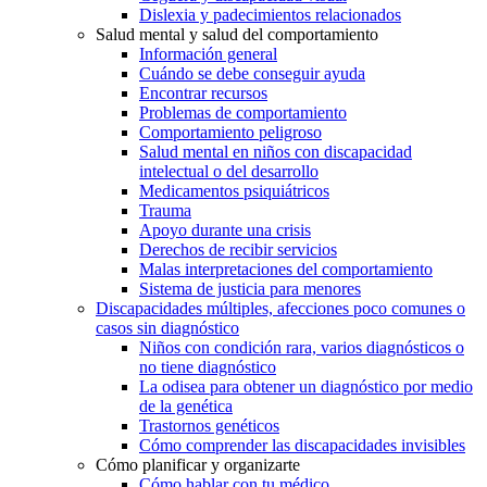
Dislexia y padecimientos relacionados
Salud mental y salud del comportamiento
Información general
Cuándo se debe conseguir ayuda
Encontrar recursos
Problemas de comportamiento
Comportamiento peligroso
Salud mental en niños con discapacidad
intelectual o del desarrollo
Medicamentos psiquiátricos
Trauma
Apoyo durante una crisis
Derechos de recibir servicios
Malas interpretaciones del comportamiento
Sistema de justicia para menores
Discapacidades múltiples, afecciones poco comunes o
casos sin diagnóstico
Niños con condición rara, varios diagnósticos o
no tiene diagnóstico
La odisea para obtener un diagnóstico por medio
de la genética
Trastornos genéticos
Cómo comprender las discapacidades invisibles
Cómo planificar y organizarte
Cómo hablar con tu médico