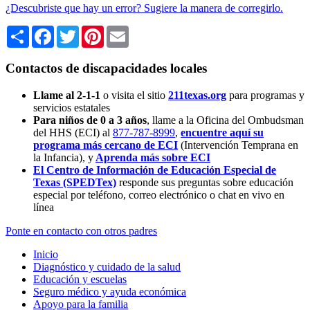
¿Descubriste que hay un error? Sugiere la manera de corregirlo.
Share
Facebook
Twitter
Pinterest
Email
Contactos de discapacidades locales
Llame al 2-1-1
o visita el sitio
211texas.org
para programas y
servicios estatales
Para niños de 0 a 3 años
, llame a la Oficina del Ombudsman
del HHS (ECI) al
877-787-8999
,
encuentre aquí su
programa más cercano de ECI
(Intervención Temprana en
la Infancia),
y
Aprenda más sobre ECI
El Centro de Información de Educación Especial de
Texas (SPEDTex)
responde sus preguntas sobre educación
especial por teléfono, correo electrónico o chat en vivo en
línea
Ponte en contacto con otros padres
Inicio
Diagnóstico y cuidado de la salud
Educación y escuelas
Seguro médico y ayuda económica
Apoyo para la familia