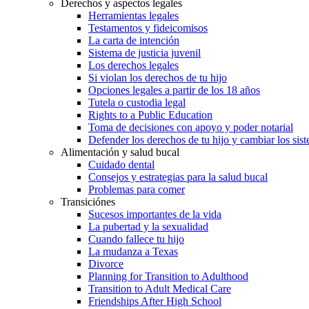
Derechos y aspectos legales
Herramientas legales
Testamentos y fideicomisos
La carta de intención
Sistema de justicia juvenil
Los derechos legales
Si violan los derechos de tu hijo
Opciones legales a partir de los 18 años
Tutela o custodia legal
Rights to a Public Education
Toma de decisiones con apoyo y poder notarial
Defender los derechos de tu hijo y cambiar los sis
Alimentación y salud bucal
Cuidado dental
Consejos y estrategias para la salud bucal
Problemas para comer
Transiciónes
Sucesos importantes de la vida
La pubertad y la sexualidad
Cuando fallece tu hijo
La mudanza a Texas
Divorce
Planning for Transition to Adulthood
Transition to Adult Medical Care
Friendships After High School