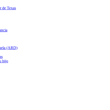
ar de Texas
ancia
cuela (ARD)
as
u hijo