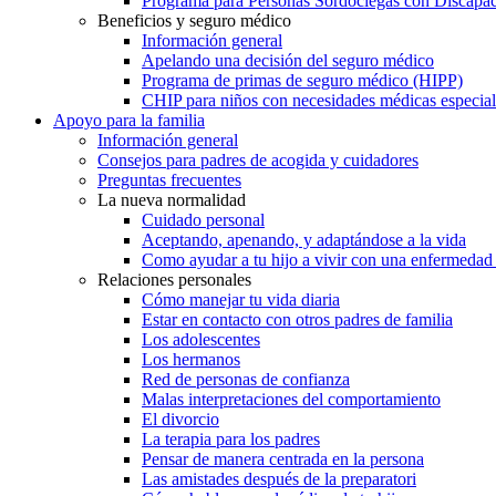
Programa para Personas Sordociegas con Discap
Beneficios y seguro médico
Información general
Apelando una decisión del seguro médico
Programa de primas de seguro médico (HIPP)
CHIP para niños con necesidades médicas especial
Apoyo para la familia
Información general
Consejos para padres de acogida y cuidadores
Preguntas frecuentes
La nueva normalidad
Cuidado personal
Aceptando, apenando, y adaptándose a la vida
Como ayudar a tu hijo a vivir con una enfermedad
Relaciones personales
Cómo manejar tu vida diaria
Estar en contacto con otros padres de familia
Los adolescentes
Los hermanos
Red de personas de confianza
Malas interpretaciones del comportamiento
El divorcio
La terapia para los padres
Pensar de manera centrada en la persona
Las amistades después de la preparatori