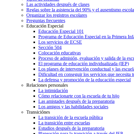
Las actividades después de clases
Reglas sobre la asistencia del 90% y el ausentismo escol
Organizar los registros escolares
Preguntas frecuentes
Educación Especial
Educación Especial 101
Programa de Educación Especial en la Primera Inf
Los servicios de ECSE
Sección 504
Colocación educativas
Proceso de admisión, evaluación y salida de la es
El programa de educación individualizada (IEP)
Los planes de intervención conductual y las escuel
Dificultad en conseguir los servicios que necesita t
La defensa y promoción de la educación especial
Relaciones personales
La intimidación
Cómo relacionarte con la escuela de tu hijo
Las amistades después de la preparatoria
Los amigos y las habilidades sociales
Transiciónes
La transición de la escuela pública
La transición entre escuelas
Estudios después de la preparatoria
Planeación para la transición a través del IEP