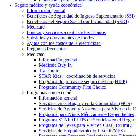
Seguro médico y ayuda económica
Información general
Beneficios de Seguridad de Ingreso Suplementario (SSI)
Beneficios del Seguro Social por Incapacidad (SSDI)
Medicare
Fondos y servicios a partir de los 18 años
Subsidios y otras fuentes de fondos
Ayuda con los costos de la electricidad
Preguntas frecuentes
Medicaid
Información general
Medicaid Buy-In
Transporte
STAR Kids – coordinación de servicios
Programa de primas de seguro médico (HIPP)
Programa Community First Choice
Programas con exención
Información general
Servicios en el Hogar y en la Comunidad (HCS)
Servicios de Apoyo y Asistencia para Vivir en l
Programa para Niños Médicamente Dependientes
Programa STAR+PLUS de Servicios en el Hogar
Programa de Texas para Vivir en Casa (TxHmL)
Servicios de Empoderamiento Juvenil (YES)