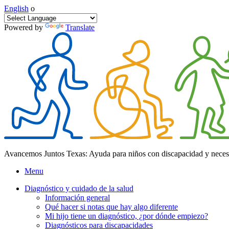
English
o
Powered by
Translate
Avancemos Juntos Texas: Ayuda para niños con discapacidad y neces
Menu
Diagnóstico y cuidado de la salud
Información general
Qué hacer si notas que hay algo diferente
Mi hijo tiene un diagnóstico, ¿por dónde empiezo?
Diagnósticos para discapacidades