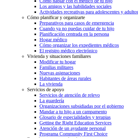
Cómo hablar con el médico de tu hijo
Los amigos y las habilidades sociales
Actividades recreativas para adolescentes y adulto
Cómo planificar y organizarte
Preparativos para casos de emergencia
Cuando ya no puedas cuidar de tu hijo
Planificación centrada en la persona
Hogar médico
Cómo organizar los expedientes médicos
El registro médico electrónico
Vivienda y situaciones familiares
Modificar tu hogar
Familias militares
Nuevas asignaciones
Habitantes de áreas rurales
La vivienda
Servicios de apoyo
Servicios de atención de relevo
La guardería
Organizaciones subsidiadas por el gobierno
Mandar a tu hijo a un campamento
Glosario de especialidades y terapias
Getting the Right Education Services
Atención de un ayudante personal
Programa Community First Choice