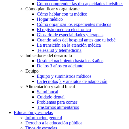
Cómo comprender las discapacidades invisibles
Cómo planificar y organizarte
Cómo hablar con tu médico
Hogar médico
Cómo organizar los expedientes médicos
El registro médico electrónico
Glosario de especialidades y terapias
Cuando sales del hospital antes que tu bebé
La transición en la atención médica
Telesalud y telemedicina
Indicadores del desarrollo
Desde el nacimiento hasta los 3 años
De los 3 años en adelante
Equipo
Equipo y suministros médicos
La tecnología y aparatos de adaptación
Alimentación y salud bucal
Salud bucal
Cuidado dental
Problemas para comer
Trastornos alimentarios
Educación y escuelas
Información general
Derecho a la educación pública
Tipos de escuelas