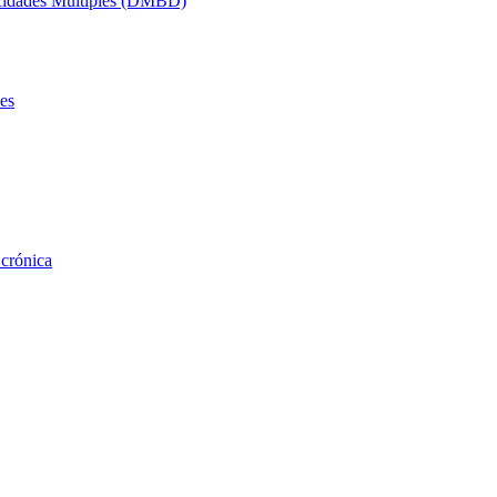
acidades Múltiples (DMBD)
es
 crónica