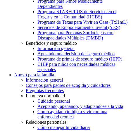
Programa para Niños Médicamente
Dependientes
Programa STAR+PLUS de Servicios en el
Hogar y en la Comunidad (HCBS)
Programa de Texas para Vivir en Casa (TxHmL)
Servicios de Empoderamiento Juvenil (YES)
Programa para Personas Sordociegas con
Discapacidades Múltiples (DMBD)
Beneficios y seguro médico
Información general
Apelando una decisión del seguro médico
Programa de primas de seguro médico (HIPP)
CHIP para niños con necesidades médicas
especiales
Apoyo para la familia
Información general
Consejos para padres de acogida y cuidadores
Preguntas frecuentes
La nueva normalidad
Cuidado personal
Aceptando, apenando, y adaptándose a la vida
Como ayudar a tu hijo a vivir con una
enfermedad crónica
Relaciones personales
Cómo manejar tu vida diaria