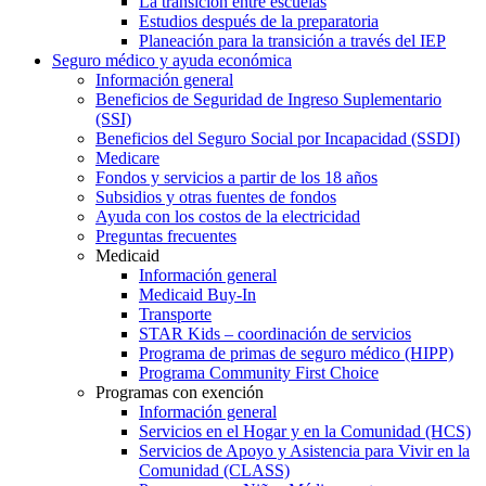
La transición entre escuelas
Estudios después de la preparatoria
Planeación para la transición a través del IEP
Seguro médico y ayuda económica
Información general
Beneficios de Seguridad de Ingreso Suplementario
(SSI)
Beneficios del Seguro Social por Incapacidad (SSDI)
Medicare
Fondos y servicios a partir de los 18 años
Subsidios y otras fuentes de fondos
Ayuda con los costos de la electricidad
Preguntas frecuentes
Medicaid
Información general
Medicaid Buy-In
Transporte
STAR Kids – coordinación de servicios
Programa de primas de seguro médico (HIPP)
Programa Community First Choice
Programas con exención
Información general
Servicios en el Hogar y en la Comunidad (HCS)
Servicios de Apoyo y Asistencia para Vivir en la
Comunidad (CLASS)