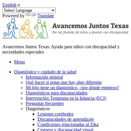
English
o
Powered by
Translate
Avancemos Juntos Texas: Ayuda para niños con discapacidad y
necesidades especiales
Menu
Diagnóstico y cuidado de la salud
Información general
Qué hacer si notas que hay algo diferente
Mi hijo tiene un diagnóstico, ¿por dónde empiezo?
Diagnósticos para discapacidades
Intervención Temprana en la Infancia (ECI)
Preguntas frecuentes
Diagnósticos
Lesiones cerebrales
Discapacidades de aprendizaje
Condiciones relacionadas al Zika
Ceguera y discapacidad visual