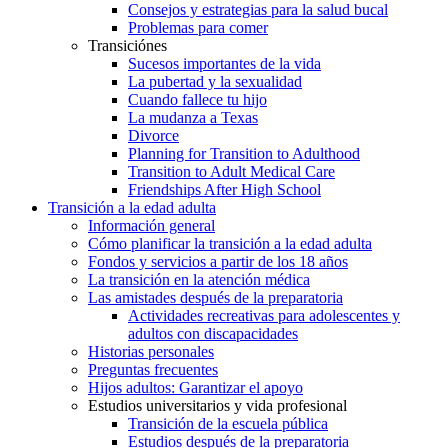
Consejos y estrategias para la salud bucal
Problemas para comer
Transiciónes
Sucesos importantes de la vida
La pubertad y la sexualidad
Cuando fallece tu hijo
La mudanza a Texas
Divorce
Planning for Transition to Adulthood
Transition to Adult Medical Care
Friendships After High School
Transición a la edad adulta
Información general
Cómo planificar la transición a la edad adulta
Fondos y servicios a partir de los 18 años
La transición en la atención médica
Las amistades después de la preparatoria
Actividades recreativas para adolescentes y
adultos con discapacidades
Historias personales
Preguntas frecuentes
Hijos adultos: Garantizar el apoyo
Estudios universitarios y vida profesional
Transición de la escuela pública
Estudios después de la preparatoria