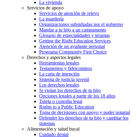
La vivienda
Servicios de apoyo
Servicios de atención de relevo
La guardería
Organizaciones subsidiadas por el gobierno
Mandar a tu hijo a un campamento
Glosario de especialidades y terapias
Getting the Right Education Services
Atención de un ayudante personal
Programa Community First Choice
Derechos y aspectos legales
Herramientas legales
Testamentos y fideicomisos
La carta de intención
Sistema de justicia juvenil
Los derechos legales
Si violan los derechos de tu hijo
Opciones legales a partir de los 18 años
Tutela o custodia legal
Rights to a Public Education
Toma de decisiones con apoyo y poder notarial
Defender los derechos de tu hijo y cambiar los
sistemas
Alimentación y salud bucal
Cuidado dental