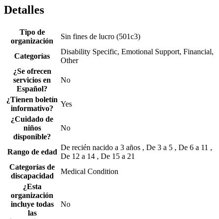
Detalles
Tipo de
Sin fines de lucro (501c3)
organización
Disability Specific, Emotional Support, Financial,
Categorías
Other
¿Se ofrecen
servicios en
No
Español?
¿Tienen boletín
Yes
informativo?
¿Cuidado de
niños
No
disponible?
De recién nacido a 3 años , De 3 a 5 , De 6 a 11 ,
Rango de edad
De 12 a 14 , De 15 a 21
Categorías de
Medical Condition
discapacidad
¿Esta
organización
incluye todas
No
las