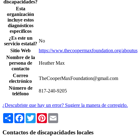
discapacidades?
Esta
organización
incluye estos
diagnósticos
específicos
¿Es este un
No
servicio estatal?
Sitio Web
https://www.thecoopermaxfoundation.org/aboutus
Nombre de la
persona de
Heather Max
contacto
Correo
TheCooperMaxFoundation@gmail.com
electrónico
Número de
817-240-9205
teléfono
¿Descubriste que hay un error? Sugiere la manera de corregirlo.
Share
Facebook
Twitter
Pinterest
Email
Contactos de discapacidades locales