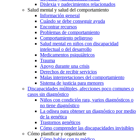
Dislexia y padecimientos relacionados
Salud mental y salud del comportamiento
Información general
Cuándo se debe conseguir ayuda
Encontrar recursos
Problemas de comportamiento
Comportamiento peligroso
Salud mental en niños con discapacidad
intelectual o del desarrollo
Medicamentos psiquiátricos
Trauma
Apoyo durante una crisis
Derechos de recibir servicios
Malas interpretaciones del comportamiento
Sistema de justicia para menores
Discapacidades múltiples, afecciones poco comunes o
casos sin diagnóstico
Niños con condición rara, varios diagnósticos o
no tiene diagnóstico
La odisea para obtener un diagnóstico por medio
de la genética
Trastornos genéticos
Cómo comprender las discapacidades invisibles
Cómo planificar y organizarte
Cómo hablar con tu médico