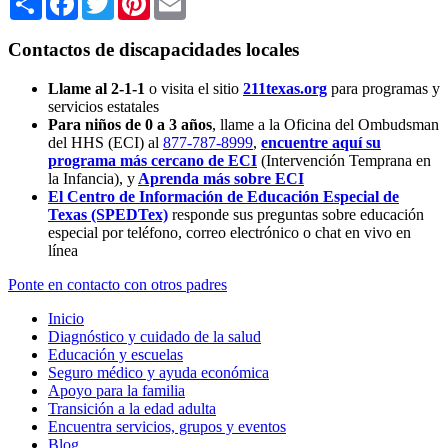
Contactos de discapacidades locales
Llame al 2-1-1
o visita el sitio
211texas.org
para programas y
servicios estatales
Para niños de 0 a 3 años
, llame a la Oficina del Ombudsman
del HHS (ECI) al
877-787-8999
,
encuentre aquí su
programa más cercano de ECI
(Intervención Temprana en
la Infancia),
y
Aprenda más sobre ECI
El Centro de Información de Educación Especial de
Texas (SPEDTex)
responde sus preguntas sobre educación
especial por teléfono, correo electrónico o chat en vivo en
línea
Ponte en contacto con otros padres
Inicio
Diagnóstico y cuidado de la salud
Educación y escuelas
Seguro médico y ayuda económica
Apoyo para la familia
Transición a la edad adulta
Encuentra servicios, grupos y eventos
Blog