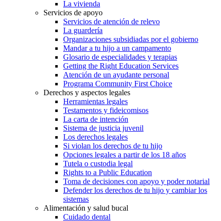
La vivienda
Servicios de apoyo
Servicios de atención de relevo
La guardería
Organizaciones subsidiadas por el gobierno
Mandar a tu hijo a un campamento
Glosario de especialidades y terapias
Getting the Right Education Services
Atención de un ayudante personal
Programa Community First Choice
Derechos y aspectos legales
Herramientas legales
Testamentos y fideicomisos
La carta de intención
Sistema de justicia juvenil
Los derechos legales
Si violan los derechos de tu hijo
Opciones legales a partir de los 18 años
Tutela o custodia legal
Rights to a Public Education
Toma de decisiones con apoyo y poder notarial
Defender los derechos de tu hijo y cambiar los
sistemas
Alimentación y salud bucal
Cuidado dental