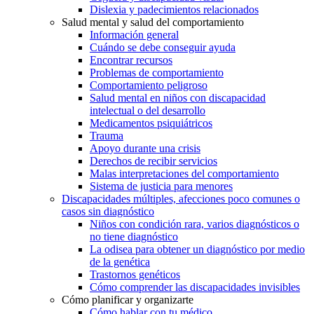
Dislexia y padecimientos relacionados
Salud mental y salud del comportamiento
Información general
Cuándo se debe conseguir ayuda
Encontrar recursos
Problemas de comportamiento
Comportamiento peligroso
Salud mental en niños con discapacidad
intelectual o del desarrollo
Medicamentos psiquiátricos
Trauma
Apoyo durante una crisis
Derechos de recibir servicios
Malas interpretaciones del comportamiento
Sistema de justicia para menores
Discapacidades múltiples, afecciones poco comunes o
casos sin diagnóstico
Niños con condición rara, varios diagnósticos o
no tiene diagnóstico
La odisea para obtener un diagnóstico por medio
de la genética
Trastornos genéticos
Cómo comprender las discapacidades invisibles
Cómo planificar y organizarte
Cómo hablar con tu médico