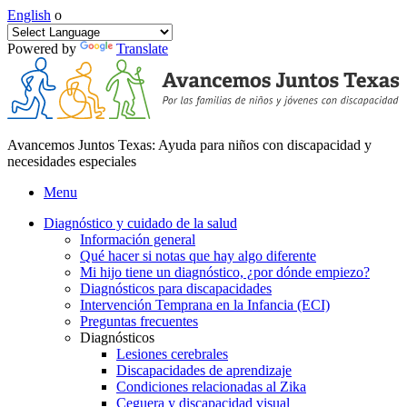
English
o
Powered by
Translate
Avancemos Juntos Texas: Ayuda para niños con discapacidad y
necesidades especiales
Menu
Diagnóstico y cuidado de la salud
Información general
Qué hacer si notas que hay algo diferente
Mi hijo tiene un diagnóstico, ¿por dónde empiezo?
Diagnósticos para discapacidades
Intervención Temprana en la Infancia (ECI)
Preguntas frecuentes
Diagnósticos
Lesiones cerebrales
Discapacidades de aprendizaje
Condiciones relacionadas al Zika
Ceguera y discapacidad visual