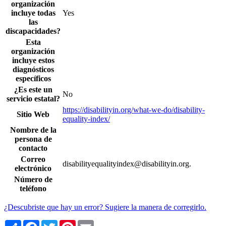
organización
incluye todas
Yes
las
discapacidades?
Esta
organización
incluye estos
diagnósticos
específicos
¿Es este un
No
servicio estatal?
https://disabilityin.org/what-we-do/disability-
Sitio Web
equality-index/
Nombre de la
persona de
contacto
Correo
disabilityequalityindex@disabilityin.org.
electrónico
Número de
teléfono
¿Descubriste que hay un error? Sugiere la manera de corregirlo.
Share
Facebook
Twitter
Pinterest
Email