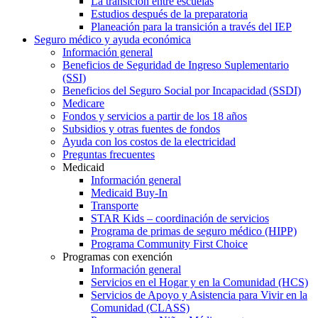
La transición entre escuelas
Estudios después de la preparatoria
Planeación para la transición a través del IEP
Seguro médico y ayuda económica
Información general
Beneficios de Seguridad de Ingreso Suplementario
(SSI)
Beneficios del Seguro Social por Incapacidad (SSDI)
Medicare
Fondos y servicios a partir de los 18 años
Subsidios y otras fuentes de fondos
Ayuda con los costos de la electricidad
Preguntas frecuentes
Medicaid
Información general
Medicaid Buy-In
Transporte
STAR Kids – coordinación de servicios
Programa de primas de seguro médico (HIPP)
Programa Community First Choice
Programas con exención
Información general
Servicios en el Hogar y en la Comunidad (HCS)
Servicios de Apoyo y Asistencia para Vivir en la
Comunidad (CLASS)