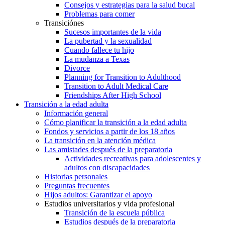
Consejos y estrategias para la salud bucal
Problemas para comer
Transiciónes
Sucesos importantes de la vida
La pubertad y la sexualidad
Cuando fallece tu hijo
La mudanza a Texas
Divorce
Planning for Transition to Adulthood
Transition to Adult Medical Care
Friendships After High School
Transición a la edad adulta
Información general
Cómo planificar la transición a la edad adulta
Fondos y servicios a partir de los 18 años
La transición en la atención médica
Las amistades después de la preparatoria
Actividades recreativas para adolescentes y
adultos con discapacidades
Historias personales
Preguntas frecuentes
Hijos adultos: Garantizar el apoyo
Estudios universitarios y vida profesional
Transición de la escuela pública
Estudios después de la preparatoria