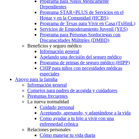
Programa para Niños Médicamente
Dependientes
Programa STAR+PLUS de Servicios en el
Hogar y en la Comunidad (HCBS)
Programa de Texas para Vivir en Casa (TxHmL)
Servicios de Empoderamiento Juvenil (YES)
Programa para Personas Sordociegas con
Discapacidades Múltiples (DMBD)
Beneficios y seguro médico
Información general
Apelando una decisión del seguro médico
Programa de primas de seguro médico (HIPP)
CHIP para niños con necesidades médicas
especiales
Apoyo para la familia
Información general
Consejos para padres de acogida y cuidadores
Preguntas frecuentes
La nueva normalidad
Cuidado personal
Aceptando, apenando, y adaptándose a la vida
Como ayudar a tu hijo a vivir con una
enfermedad crónica
Relaciones personales
Cómo manejar tu vida diaria