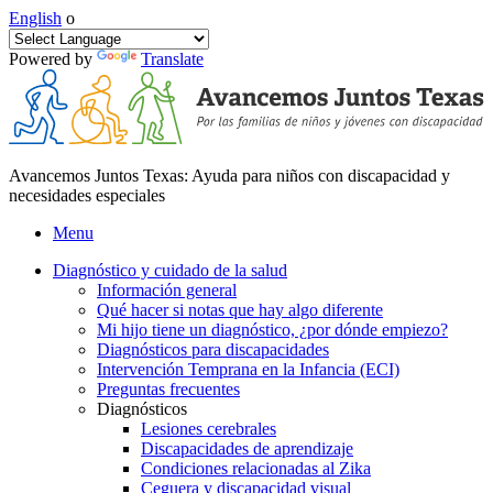
English
o
Powered by
Translate
Avancemos Juntos Texas: Ayuda para niños con discapacidad y
necesidades especiales
Menu
Diagnóstico y cuidado de la salud
Información general
Qué hacer si notas que hay algo diferente
Mi hijo tiene un diagnóstico, ¿por dónde empiezo?
Diagnósticos para discapacidades
Intervención Temprana en la Infancia (ECI)
Preguntas frecuentes
Diagnósticos
Lesiones cerebrales
Discapacidades de aprendizaje
Condiciones relacionadas al Zika
Ceguera y discapacidad visual