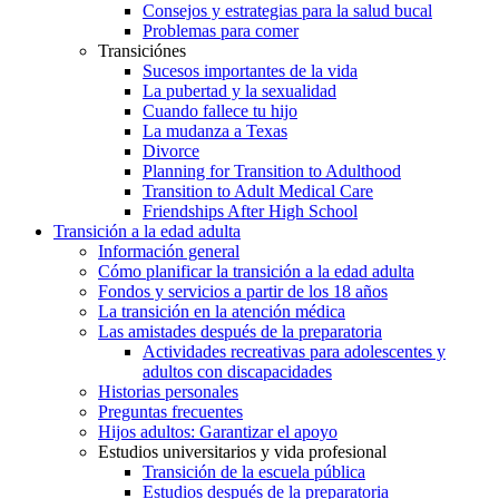
Consejos y estrategias para la salud bucal
Problemas para comer
Transiciónes
Sucesos importantes de la vida
La pubertad y la sexualidad
Cuando fallece tu hijo
La mudanza a Texas
Divorce
Planning for Transition to Adulthood
Transition to Adult Medical Care
Friendships After High School
Transición a la edad adulta
Información general
Cómo planificar la transición a la edad adulta
Fondos y servicios a partir de los 18 años
La transición en la atención médica
Las amistades después de la preparatoria
Actividades recreativas para adolescentes y
adultos con discapacidades
Historias personales
Preguntas frecuentes
Hijos adultos: Garantizar el apoyo
Estudios universitarios y vida profesional
Transición de la escuela pública
Estudios después de la preparatoria