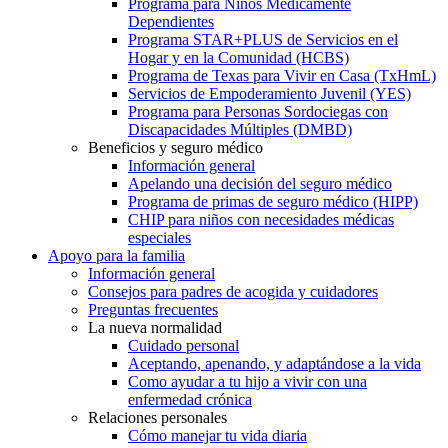
Programa para Niños Médicamente
Dependientes
Programa STAR+PLUS de Servicios en el
Hogar y en la Comunidad (HCBS)
Programa de Texas para Vivir en Casa (TxHmL)
Servicios de Empoderamiento Juvenil (YES)
Programa para Personas Sordociegas con
Discapacidades Múltiples (DMBD)
Beneficios y seguro médico
Información general
Apelando una decisión del seguro médico
Programa de primas de seguro médico (HIPP)
CHIP para niños con necesidades médicas
especiales
Apoyo para la familia
Información general
Consejos para padres de acogida y cuidadores
Preguntas frecuentes
La nueva normalidad
Cuidado personal
Aceptando, apenando, y adaptándose a la vida
Como ayudar a tu hijo a vivir con una
enfermedad crónica
Relaciones personales
Cómo manejar tu vida diaria