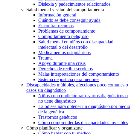
Dislexia y padecimientos relacionados
Salud mental y salud del comportamiento
Información general
Cuándo se debe conseguir ayuda
Encontrar recursos
Problemas de comportamiento
Comportamiento peligroso
Salud mental en niños con discapacidad
intelectual o del desarrollo
Medicamentos psiquiátricos
Trauma
Apoyo durante una crisis
Derechos de recibir servicios
Malas interpretaciones del comportamiento
Sistema de justicia para menores
Discapacidades múltiples, afecciones poco comunes o
casos sin diagnóstico
Niños con condición rara, varios diagnósticos o
no tiene diagnóstico
La odisea para obtener un diagnóstico por medio
de la genética
Trastornos genéticos
Cómo comprender las discapacidades invisibles
Cómo planificar y organizarte
Cómo hablar con tu médico