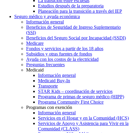
La transición entre escuelas
Estudios después de la preparatoria
Planeación para la transición a través del IEP
Seguro médico y ayuda económica
Información general
Beneficios de Seguridad de Ingreso Suplementario
(SSI)
Beneficios del Seguro Social por Incapacidad (SSDI)
Medicare
Fondos y servicios a partir de los 18 años
Subsidios y otras fuentes de fondos
Ayuda con los costos de la electricidad
Preguntas frecuentes
Medicaid
Información general
Medicaid Buy-In
Transporte
STAR Kids – coordinación de servicios
Programa de primas de seguro médico (HIPP)
Programa Community First Choice
Programas con exención
Información general
Servicios en el Hogar y en la Comunidad (HCS)
Servicios de Apoyo y Asistencia para Vivir en la
Comunidad (CLASS)