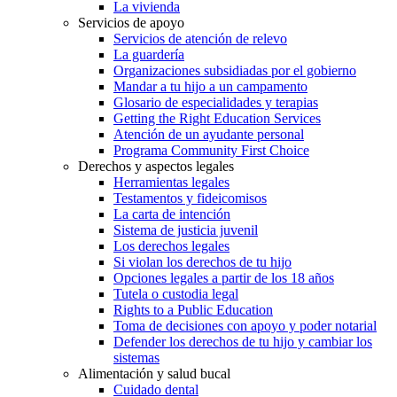
La vivienda
Servicios de apoyo
Servicios de atención de relevo
La guardería
Organizaciones subsidiadas por el gobierno
Mandar a tu hijo a un campamento
Glosario de especialidades y terapias
Getting the Right Education Services
Atención de un ayudante personal
Programa Community First Choice
Derechos y aspectos legales
Herramientas legales
Testamentos y fideicomisos
La carta de intención
Sistema de justicia juvenil
Los derechos legales
Si violan los derechos de tu hijo
Opciones legales a partir de los 18 años
Tutela o custodia legal
Rights to a Public Education
Toma de decisiones con apoyo y poder notarial
Defender los derechos de tu hijo y cambiar los
sistemas
Alimentación y salud bucal
Cuidado dental