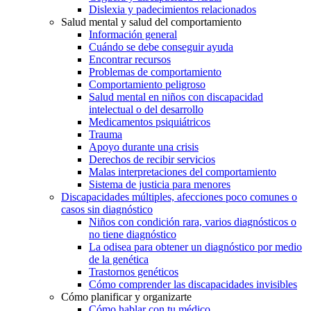
Dislexia y padecimientos relacionados
Salud mental y salud del comportamiento
Información general
Cuándo se debe conseguir ayuda
Encontrar recursos
Problemas de comportamiento
Comportamiento peligroso
Salud mental en niños con discapacidad
intelectual o del desarrollo
Medicamentos psiquiátricos
Trauma
Apoyo durante una crisis
Derechos de recibir servicios
Malas interpretaciones del comportamiento
Sistema de justicia para menores
Discapacidades múltiples, afecciones poco comunes o
casos sin diagnóstico
Niños con condición rara, varios diagnósticos o
no tiene diagnóstico
La odisea para obtener un diagnóstico por medio
de la genética
Trastornos genéticos
Cómo comprender las discapacidades invisibles
Cómo planificar y organizarte
Cómo hablar con tu médico