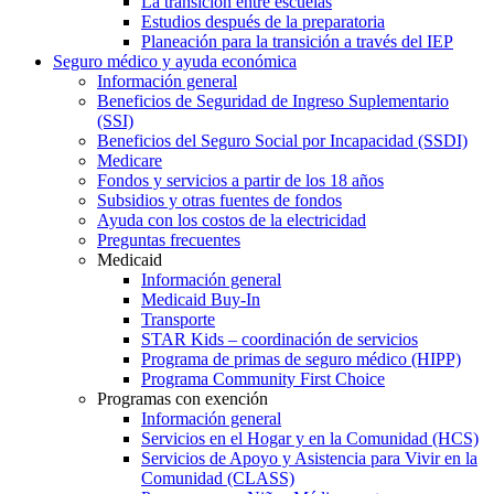
La transición entre escuelas
Estudios después de la preparatoria
Planeación para la transición a través del IEP
Seguro médico y ayuda económica
Información general
Beneficios de Seguridad de Ingreso Suplementario
(SSI)
Beneficios del Seguro Social por Incapacidad (SSDI)
Medicare
Fondos y servicios a partir de los 18 años
Subsidios y otras fuentes de fondos
Ayuda con los costos de la electricidad
Preguntas frecuentes
Medicaid
Información general
Medicaid Buy-In
Transporte
STAR Kids – coordinación de servicios
Programa de primas de seguro médico (HIPP)
Programa Community First Choice
Programas con exención
Información general
Servicios en el Hogar y en la Comunidad (HCS)
Servicios de Apoyo y Asistencia para Vivir en la
Comunidad (CLASS)