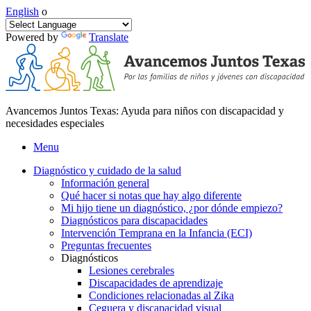
English
o
Powered by
Translate
Avancemos Juntos Texas: Ayuda para niños con discapacidad y
necesidades especiales
Menu
Diagnóstico y cuidado de la salud
Información general
Qué hacer si notas que hay algo diferente
Mi hijo tiene un diagnóstico, ¿por dónde empiezo?
Diagnósticos para discapacidades
Intervención Temprana en la Infancia (ECI)
Preguntas frecuentes
Diagnósticos
Lesiones cerebrales
Discapacidades de aprendizaje
Condiciones relacionadas al Zika
Ceguera y discapacidad visual