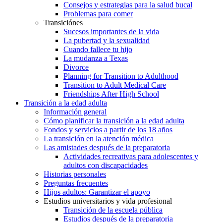
Consejos y estrategias para la salud bucal
Problemas para comer
Transiciónes
Sucesos importantes de la vida
La pubertad y la sexualidad
Cuando fallece tu hijo
La mudanza a Texas
Divorce
Planning for Transition to Adulthood
Transition to Adult Medical Care
Friendships After High School
Transición a la edad adulta
Información general
Cómo planificar la transición a la edad adulta
Fondos y servicios a partir de los 18 años
La transición en la atención médica
Las amistades después de la preparatoria
Actividades recreativas para adolescentes y
adultos con discapacidades
Historias personales
Preguntas frecuentes
Hijos adultos: Garantizar el apoyo
Estudios universitarios y vida profesional
Transición de la escuela pública
Estudios después de la preparatoria