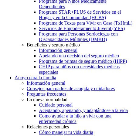
Programa para Niños Médicamente
Dependientes
Programa STAR+PLUS de Servicios en el
Hogar y en la Comunidad (HCBS)
Programa de Texas para Vivir en Casa (TxHmL)
Servicios de Empoderamiento Juvenil (YES)
Programa para Personas Sordociegas con
Discapacidades Múltiples (DMBD)
Beneficios y seguro médico
Información general
Apelando una decisión del seguro médico
Programa de primas de seguro médico (HIPP)
CHIP para niños con necesidades médicas
especiales
Apoyo para la familia
Información general
Consejos para padres de acogida y cuidadores
Preguntas frecuentes
La nueva normalidad
Cuidado personal
Aceptando, apenando, y adaptándose a la vida
Como ayudar a tu hijo a vivir con una
enfermedad crónica
Relaciones personales
Cómo manejar tu vida diaria