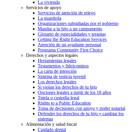
La vivienda
Servicios de apoyo
Servicios de atención de relevo
La guardería
Organizaciones subsidiadas por el gobierno
Mandar a tu hijo a un campamento
Glosario de especialidades y terapias
Getting the Right Education Services
Atención de un ayudante personal
Programa Community First Choice
Derechos y aspectos legales
Herramientas legales
Testamentos y fideicomisos
La carta de intención
Sistema de justicia juvenil
Los derechos legales
Si violan los derechos de tu hijo
Opciones legales a partir de los 18 años
Tutela o custodia legal
Rights to a Public Education
Toma de decisiones con apoyo y poder notarial
Defender los derechos de tu hijo y cambiar los
sistemas
Alimentación y salud bucal
Cuidado dental