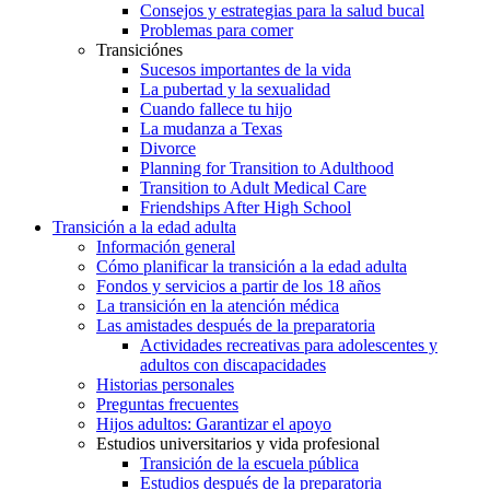
Consejos y estrategias para la salud bucal
Problemas para comer
Transiciónes
Sucesos importantes de la vida
La pubertad y la sexualidad
Cuando fallece tu hijo
La mudanza a Texas
Divorce
Planning for Transition to Adulthood
Transition to Adult Medical Care
Friendships After High School
Transición a la edad adulta
Información general
Cómo planificar la transición a la edad adulta
Fondos y servicios a partir de los 18 años
La transición en la atención médica
Las amistades después de la preparatoria
Actividades recreativas para adolescentes y
adultos con discapacidades
Historias personales
Preguntas frecuentes
Hijos adultos: Garantizar el apoyo
Estudios universitarios y vida profesional
Transición de la escuela pública
Estudios después de la preparatoria