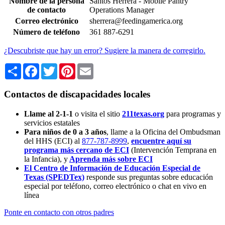
Nombre de la persona
Santos Herrera - Mobile Pantry
de contacto
Operations Manager
Correo electrónico
sherrera@feedingamerica.org
Número de teléfono
361 887-6291
¿Descubriste que hay un error? Sugiere la manera de corregirlo.
Share
Facebook
Twitter
Pinterest
Email
Contactos de discapacidades locales
Llame al 2-1-1
o visita el sitio
211texas.org
para programas y
servicios estatales
Para niños de 0 a 3 años
, llame a la Oficina del Ombudsman
del HHS (ECI) al
877-787-8999
,
encuentre aquí su
programa más cercano de ECI
(Intervención Temprana en
la Infancia),
y
Aprenda más sobre ECI
El Centro de Información de Educación Especial de
Texas (SPEDTex)
responde sus preguntas sobre educación
especial por teléfono, correo electrónico o chat en vivo en
línea
Ponte en contacto con otros padres