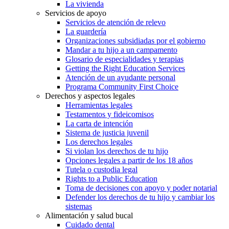
La vivienda
Servicios de apoyo
Servicios de atención de relevo
La guardería
Organizaciones subsidiadas por el gobierno
Mandar a tu hijo a un campamento
Glosario de especialidades y terapias
Getting the Right Education Services
Atención de un ayudante personal
Programa Community First Choice
Derechos y aspectos legales
Herramientas legales
Testamentos y fideicomisos
La carta de intención
Sistema de justicia juvenil
Los derechos legales
Si violan los derechos de tu hijo
Opciones legales a partir de los 18 años
Tutela o custodia legal
Rights to a Public Education
Toma de decisiones con apoyo y poder notarial
Defender los derechos de tu hijo y cambiar los
sistemas
Alimentación y salud bucal
Cuidado dental