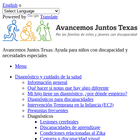
English
o
Powered by
Translate
Avancemos Juntos Texas: Ayuda para niños con discapacidad y
necesidades especiales
Menu
Diagnóstico y cuidado de la salud
Información general
Qué hacer si notas que hay algo diferente
Mi hijo tiene un diagnóstico, ¿por dónde empiezo?
Diagnósticos para discapacidades
Intervención Temprana en la Infancia (ECI)
Preguntas frecuentes
Diagnósticos
Lesiones cerebrales
Discapacidades de aprendizaje
Condiciones relacionadas al Zika
Ceguera y discapacidad visual