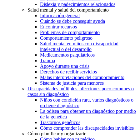
Dislexia y padecimientos relacionados
Salud mental y salud del comportamiento
Información general
Cuándo se debe conseguir ayuda
Encontrar recursos
Problemas de comportamiento
Comportamiento peligroso
Salud mental en niños con discapacidad
intelectual o del desarrollo
Medicamentos psiquiátricos
Trauma
Apoyo durante una crisis
Derechos de recibir servicios
Malas interpretaciones del comportamiento
Sistema de justicia para menores
Discapacidades múltiples, afecciones poco comunes o
casos sin diagnóstico
Niños con condición rara, varios diagnósticos o
no tiene diagnóstico
La odisea para obtener un diagnóstico por medio
de la genética
Trastornos genéticos
Cómo comprender las discapacidades invisibles
Cómo planificar y organizarte
Cómo hablar con tu médico