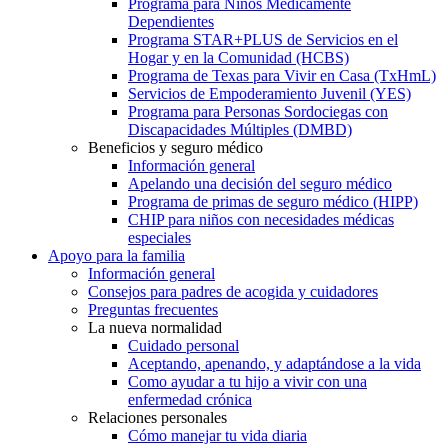
Programa para Niños Médicamente
Dependientes
Programa STAR+PLUS de Servicios en el
Hogar y en la Comunidad (HCBS)
Programa de Texas para Vivir en Casa (TxHmL)
Servicios de Empoderamiento Juvenil (YES)
Programa para Personas Sordociegas con
Discapacidades Múltiples (DMBD)
Beneficios y seguro médico
Información general
Apelando una decisión del seguro médico
Programa de primas de seguro médico (HIPP)
CHIP para niños con necesidades médicas
especiales
Apoyo para la familia
Información general
Consejos para padres de acogida y cuidadores
Preguntas frecuentes
La nueva normalidad
Cuidado personal
Aceptando, apenando, y adaptándose a la vida
Como ayudar a tu hijo a vivir con una
enfermedad crónica
Relaciones personales
Cómo manejar tu vida diaria