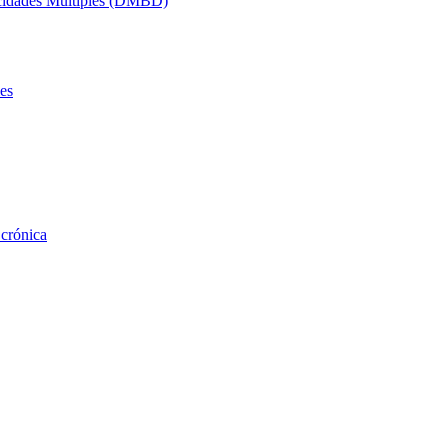
acidades Múltiples (DMBD)
es
 crónica