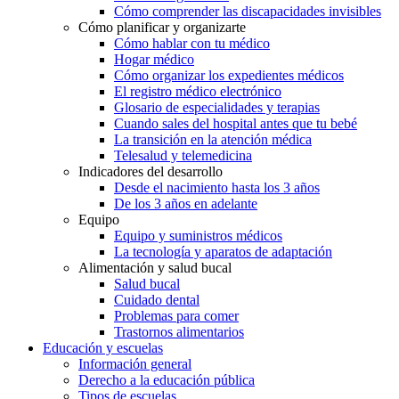
Cómo comprender las discapacidades invisibles
Cómo planificar y organizarte
Cómo hablar con tu médico
Hogar médico
Cómo organizar los expedientes médicos
El registro médico electrónico
Glosario de especialidades y terapias
Cuando sales del hospital antes que tu bebé
La transición en la atención médica
Telesalud y telemedicina
Indicadores del desarrollo
Desde el nacimiento hasta los 3 años
De los 3 años en adelante
Equipo
Equipo y suministros médicos
La tecnología y aparatos de adaptación
Alimentación y salud bucal
Salud bucal
Cuidado dental
Problemas para comer
Trastornos alimentarios
Educación y escuelas
Información general
Derecho a la educación pública
Tipos de escuelas