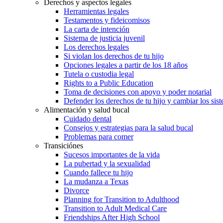
Derechos y aspectos legales
Herramientas legales
Testamentos y fideicomisos
La carta de intención
Sistema de justicia juvenil
Los derechos legales
Si violan los derechos de tu hijo
Opciones legales a partir de los 18 años
Tutela o custodia legal
Rights to a Public Education
Toma de decisiones con apoyo y poder notarial
Defender los derechos de tu hijo y cambiar los sis
Alimentación y salud bucal
Cuidado dental
Consejos y estrategias para la salud bucal
Problemas para comer
Transiciónes
Sucesos importantes de la vida
La pubertad y la sexualidad
Cuando fallece tu hijo
La mudanza a Texas
Divorce
Planning for Transition to Adulthood
Transition to Adult Medical Care
Friendships After High School