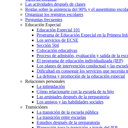
Las actividades después de clases
Reglas sobre la asistencia del 90% y el ausentismo escol
Organizar los registros escolares
Preguntas frecuentes
Educación Especial
Educación Especial 101
Programa de Educación Especial en la Primera Inf
Los servicios de ECSE
Sección 504
Colocación educativas
Proceso de admisión, evaluación y salida de la es
El programa de educación individualizada (IEP)
Los planes de intervención conductual y las escuel
Dificultad en conseguir los servicios que necesita t
La defensa y promoción de la educación especial
Relaciones personales
La intimidación
Cómo relacionarte con la escuela de tu hijo
Las amistades después de la preparatoria
Los amigos y las habilidades sociales
Transiciónes
La transición de la escuela pública
La transición entre escuelas
Estudios después de la preparatoria
Planeación para la transición a través del IEP