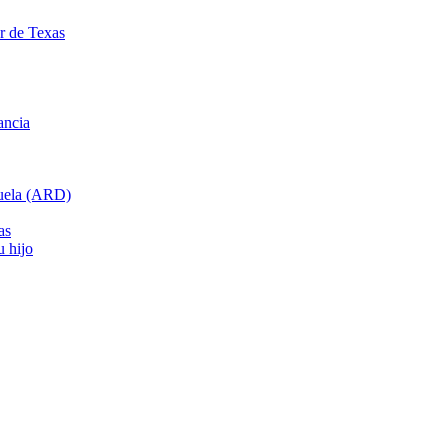
ar de Texas
ancia
cuela (ARD)
as
u hijo