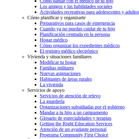
Cómo hablar con el médico de tu hijo
Los amigos y las habilidades sociales
Actividades recreativas para adolescentes y adulto
Cómo planificar y organizarte
Preparativos para casos de emergencia
Cuando ya no puedas cuidar de tu hijo
Planificación centrada en la persona
Hogar médico
Cómo organizar los expedientes médicos
El registro médico electrónico
Vivienda y situaciones familiares
Modificar tu hogar
Familias militares
Nuevas asignaciones
Habitantes de áreas rurales
La vivienda
Servicios de apoyo
Servicios de atención de relevo
La guardería
Organizaciones subsidiadas por el gobierno
Mandar a tu hijo a un campamento
Glosario de especialidades y terapias
Getting the Right Education Services
Atención de un ayudante personal
Programa Community First Choice