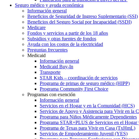
Seguro médico y ayuda económica
Información general
Beneficios de Seguridad de Ingreso Suplementario (SSI)
Beneficios del Seguro Social por Incapacidad (SSDI)
Medicare
Fondos y servicios a partir de los 18 años
Subsidios y otras fuentes de fondos
Ayuda con los costos de la electricidad
Preguntas frecuentes
Medicaid
Información general
Medicaid Buy-In
Transporte
STAR Kids – coordinación de servicios
Programa de primas de seguro médico (HIPP)
Programa Community First Choice
Programas con exención
Información general
Servicios en el Hogar y en la Comunidad (HCS)
Servicios de Apoyo y Asistencia para Vivir en l
Programa para Niños Médicamente Dependientes
Programa STAR+PLUS de Servicios en el Hogar
Programa de Texas para Vivir en Casa (TxHmL)
Servicios de Empoderamiento Juvenil (YES)