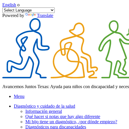
English
o
Powered by
Translate
Avancemos Juntos Texas: Ayuda para niños con discapacidad y neces
Menu
Diagnóstico y cuidado de la salud
Información general
Qué hacer si notas que hay algo diferente
Mi hijo tiene un diagnóstico, ¿por dónde empiezo?
Diagnósticos para discapacidades