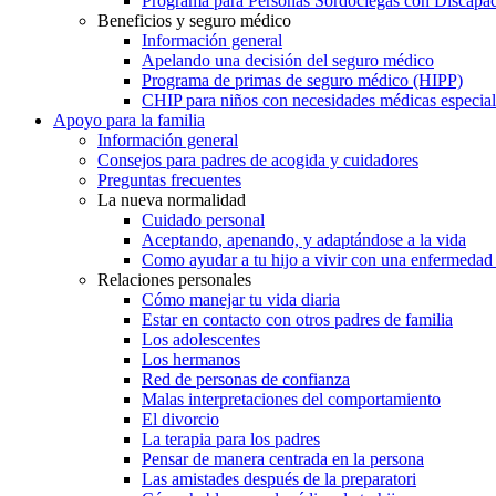
Programa para Personas Sordociegas con Discap
Beneficios y seguro médico
Información general
Apelando una decisión del seguro médico
Programa de primas de seguro médico (HIPP)
CHIP para niños con necesidades médicas especial
Apoyo para la familia
Información general
Consejos para padres de acogida y cuidadores
Preguntas frecuentes
La nueva normalidad
Cuidado personal
Aceptando, apenando, y adaptándose a la vida
Como ayudar a tu hijo a vivir con una enfermedad
Relaciones personales
Cómo manejar tu vida diaria
Estar en contacto con otros padres de familia
Los adolescentes
Los hermanos
Red de personas de confianza
Malas interpretaciones del comportamiento
El divorcio
La terapia para los padres
Pensar de manera centrada en la persona
Las amistades después de la preparatori