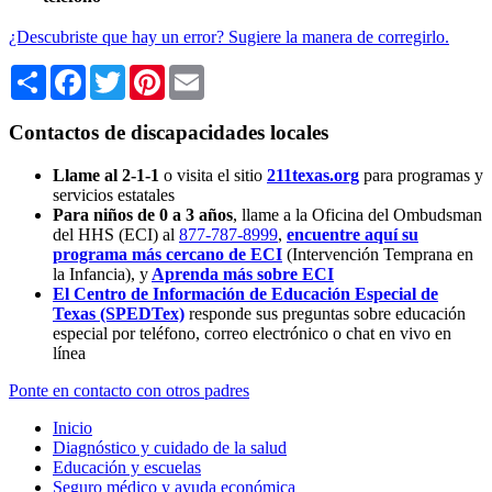
¿Descubriste que hay un error? Sugiere la manera de corregirlo.
Share
Facebook
Twitter
Pinterest
Email
Contactos de discapacidades locales
Llame al 2-1-1
o visita el sitio
211texas.org
para programas y
servicios estatales
Para niños de 0 a 3 años
, llame a la Oficina del Ombudsman
del HHS (ECI) al
877-787-8999
,
encuentre aquí su
programa más cercano de ECI
(Intervención Temprana en
la Infancia),
y
Aprenda más sobre ECI
El Centro de Información de Educación Especial de
Texas (SPEDTex)
responde sus preguntas sobre educación
especial por teléfono, correo electrónico o chat en vivo en
línea
Ponte en contacto con otros padres
Inicio
Diagnóstico y cuidado de la salud
Educación y escuelas
Seguro médico y ayuda económica