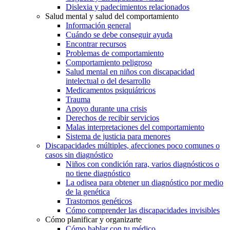
Dislexia y padecimientos relacionados
Salud mental y salud del comportamiento
Información general
Cuándo se debe conseguir ayuda
Encontrar recursos
Problemas de comportamiento
Comportamiento peligroso
Salud mental en niños con discapacidad
intelectual o del desarrollo
Medicamentos psiquiátricos
Trauma
Apoyo durante una crisis
Derechos de recibir servicios
Malas interpretaciones del comportamiento
Sistema de justicia para menores
Discapacidades múltiples, afecciones poco comunes o
casos sin diagnóstico
Niños con condición rara, varios diagnósticos o
no tiene diagnóstico
La odisea para obtener un diagnóstico por medio
de la genética
Trastornos genéticos
Cómo comprender las discapacidades invisibles
Cómo planificar y organizarte
Cómo hablar con tu médico