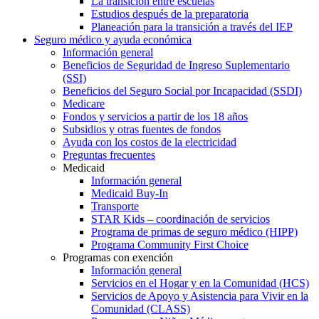
La transición entre escuelas
Estudios después de la preparatoria
Planeación para la transición a través del IEP
Seguro médico y ayuda económica
Información general
Beneficios de Seguridad de Ingreso Suplementario
(SSI)
Beneficios del Seguro Social por Incapacidad (SSDI)
Medicare
Fondos y servicios a partir de los 18 años
Subsidios y otras fuentes de fondos
Ayuda con los costos de la electricidad
Preguntas frecuentes
Medicaid
Información general
Medicaid Buy-In
Transporte
STAR Kids – coordinación de servicios
Programa de primas de seguro médico (HIPP)
Programa Community First Choice
Programas con exención
Información general
Servicios en el Hogar y en la Comunidad (HCS)
Servicios de Apoyo y Asistencia para Vivir en la
Comunidad (CLASS)