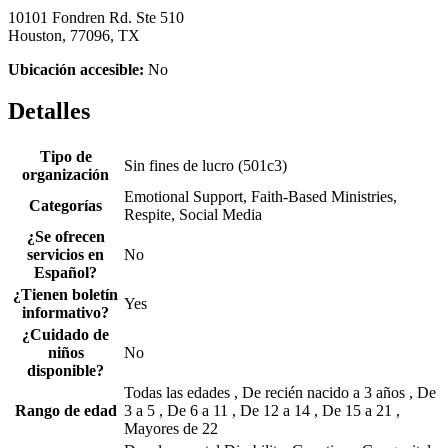
10101 Fondren Rd. Ste 510
Houston, 77096, TX
Ubicación accesible:
No
Detalles
Tipo de
Sin fines de lucro (501c3)
organización
Emotional Support, Faith-Based Ministries,
Categorías
Respite, Social Media
¿Se ofrecen
servicios en
No
Español?
¿Tienen boletín
Yes
informativo?
¿Cuidado de
niños
No
disponible?
Todas las edades , De recién nacido a 3 años , De
Rango de edad
3 a 5 , De 6 a 11 , De 12 a 14 , De 15 a 21 ,
Mayores de 22