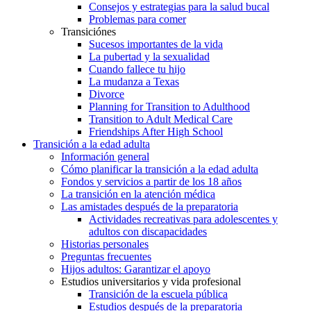
Consejos y estrategias para la salud bucal
Problemas para comer
Transiciónes
Sucesos importantes de la vida
La pubertad y la sexualidad
Cuando fallece tu hijo
La mudanza a Texas
Divorce
Planning for Transition to Adulthood
Transition to Adult Medical Care
Friendships After High School
Transición a la edad adulta
Información general
Cómo planificar la transición a la edad adulta
Fondos y servicios a partir de los 18 años
La transición en la atención médica
Las amistades después de la preparatoria
Actividades recreativas para adolescentes y
adultos con discapacidades
Historias personales
Preguntas frecuentes
Hijos adultos: Garantizar el apoyo
Estudios universitarios y vida profesional
Transición de la escuela pública
Estudios después de la preparatoria