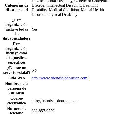
Developmental Disability, Genetic or Congenital
Categorías de
Disorder, Intellectual Disability, Learning
discapacidad
Disability, Medical Condition, Mental Health
Disorder, Physical Disability
¿Esta
organización
incluye todas
Yes
las
discapacidades?
Esta
organización
incluye estos
diagnósticos
específicos
¿Es este un
No
servicio estatal?
Sitio Web
http://www.friendshiphouston.com/
Nombre de la
persona de
contacto
Correo
info@friendshiphouston.com
electrónico
Número de
832-857-0770
teléfono