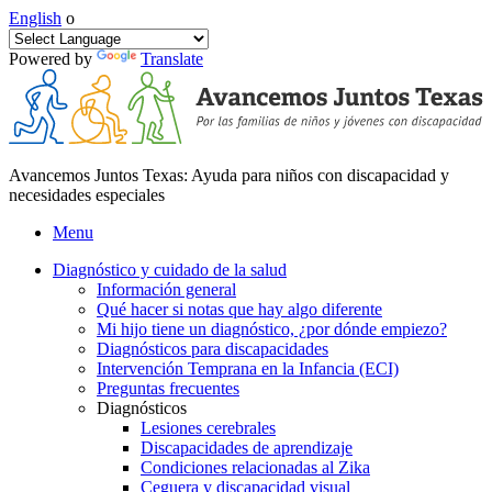
English
o
Powered by
Translate
Avancemos Juntos Texas: Ayuda para niños con discapacidad y
necesidades especiales
Menu
Diagnóstico y cuidado de la salud
Información general
Qué hacer si notas que hay algo diferente
Mi hijo tiene un diagnóstico, ¿por dónde empiezo?
Diagnósticos para discapacidades
Intervención Temprana en la Infancia (ECI)
Preguntas frecuentes
Diagnósticos
Lesiones cerebrales
Discapacidades de aprendizaje
Condiciones relacionadas al Zika
Ceguera y discapacidad visual