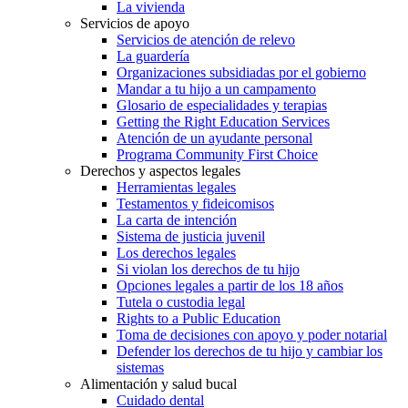
La vivienda
Servicios de apoyo
Servicios de atención de relevo
La guardería
Organizaciones subsidiadas por el gobierno
Mandar a tu hijo a un campamento
Glosario de especialidades y terapias
Getting the Right Education Services
Atención de un ayudante personal
Programa Community First Choice
Derechos y aspectos legales
Herramientas legales
Testamentos y fideicomisos
La carta de intención
Sistema de justicia juvenil
Los derechos legales
Si violan los derechos de tu hijo
Opciones legales a partir de los 18 años
Tutela o custodia legal
Rights to a Public Education
Toma de decisiones con apoyo y poder notarial
Defender los derechos de tu hijo y cambiar los
sistemas
Alimentación y salud bucal
Cuidado dental