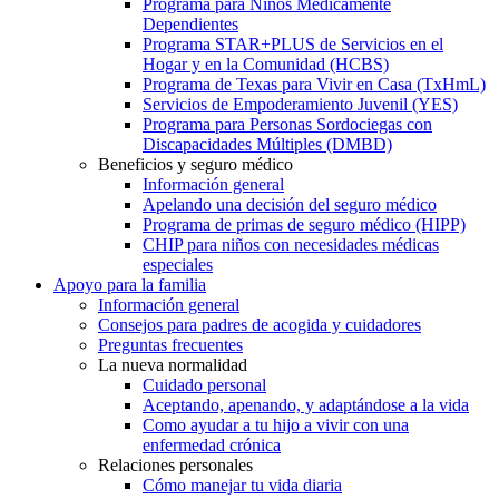
Programa para Niños Médicamente
Dependientes
Programa STAR+PLUS de Servicios en el
Hogar y en la Comunidad (HCBS)
Programa de Texas para Vivir en Casa (TxHmL)
Servicios de Empoderamiento Juvenil (YES)
Programa para Personas Sordociegas con
Discapacidades Múltiples (DMBD)
Beneficios y seguro médico
Información general
Apelando una decisión del seguro médico
Programa de primas de seguro médico (HIPP)
CHIP para niños con necesidades médicas
especiales
Apoyo para la familia
Información general
Consejos para padres de acogida y cuidadores
Preguntas frecuentes
La nueva normalidad
Cuidado personal
Aceptando, apenando, y adaptándose a la vida
Como ayudar a tu hijo a vivir con una
enfermedad crónica
Relaciones personales
Cómo manejar tu vida diaria