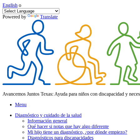
English
o
Powered by
Translate
Avancemos Juntos Texas: Ayuda para niños con discapacidad y neces
Menu
Diagnóstico y cuidado de la salud
Información general
Qué hacer si notas que hay algo diferente
Mi hijo tiene un diagnóstico, ¿por dónde empiezo?
Diagnósticos para discapacidades