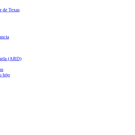
ar de Texas
ancia
cuela (ARD)
as
u hijo