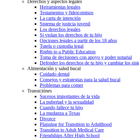
Derechos y aspectos legales
Herramientas legales
Testamentos y fideicomisos
La carta de intención
Sistema de justicia juvenil
Los derechos legales
Si violan los derechos de tu hijo
Opciones legales a partir de los 18 años
Tutela o custodia legal
Rights to a Public Education
Toma de decisiones con apoyo y poder notarial
Defender los derechos de tu hijo y cambiar los sis
Alimentación y salud bucal
Cuidado dental
Consejos y estrategias para la salud bucal
Problemas para comer
Transiciónes
Sucesos importantes de la vida
La pubertad y la sexualidad
Cuando fallece tu hijo
La mudanza a Texas
Divorce
Planning for Transition to Adulthood
Transition to Adult Medical Care
Friendships After High School