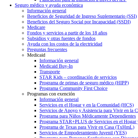
Seguro médico y ayuda económica
Información general
Beneficios de Seguridad de Ingreso Suplementario (SSI)
Beneficios del Seguro Social por Incapacidad (SSDI)
Medicare
Fondos y servicios a partir de los 18 años
Subsidios y otras fuentes de fondos
Ayuda con los costos de la electricidad
Preguntas frecuentes
Medicaid
Información general
Medicaid Buy-In
Transporte
STAR Kids – coordinación de servicios
Programa de primas de seguro médico (HIPP)
Programa Community First Choice
Programas con exención
Información general
Servicios en el Hogar y en la Comunidad (HCS)
Servicios de Apoyo y Asistencia para Vivir en l
Programa para Niños Médicamente Dependientes
Programa STAR+PLUS de Servicios en el Hogar
Programa de Texas para Vivir en Casa (TxHmL)
Servicios de Empoderamiento Juvenil (YES)