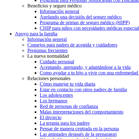
Programa para Personas Sordociegas con Discap
Beneficios y seguro médico
Información general
Apelando una decisión del seguro médico
Programa de primas de seguro médico (HIPP)
CHIP para niños con necesidades médicas especial
Apoyo para la familia
Información general
Consejos para padres de acogida y cuidadores
Preguntas frecuentes
La nueva normalidad
Cuidado personal
Aceptando, apenando, y adaptándose a la vida
Como ayudar a tu hijo a vivir con una enfermedad
Relaciones personales
Cómo manejar tu vida diaria
Estar en contacto con otros padres de familia
Los adolescentes
Los hermanos
Red de personas de confianza
Malas interpretaciones del comportamiento
El divorcio
La terapia para los padres
Pensar de manera centrada en la persona
Las amistades después de la preparatori