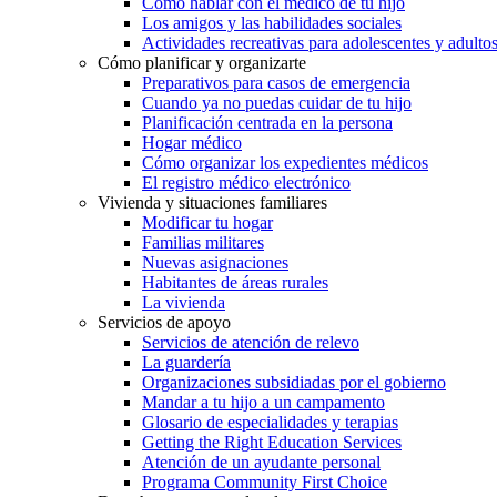
Cómo hablar con el médico de tu hijo
Los amigos y las habilidades sociales
Actividades recreativas para adolescentes y adulto
Cómo planificar y organizarte
Preparativos para casos de emergencia
Cuando ya no puedas cuidar de tu hijo
Planificación centrada en la persona
Hogar médico
Cómo organizar los expedientes médicos
El registro médico electrónico
Vivienda y situaciones familiares
Modificar tu hogar
Familias militares
Nuevas asignaciones
Habitantes de áreas rurales
La vivienda
Servicios de apoyo
Servicios de atención de relevo
La guardería
Organizaciones subsidiadas por el gobierno
Mandar a tu hijo a un campamento
Glosario de especialidades y terapias
Getting the Right Education Services
Atención de un ayudante personal
Programa Community First Choice