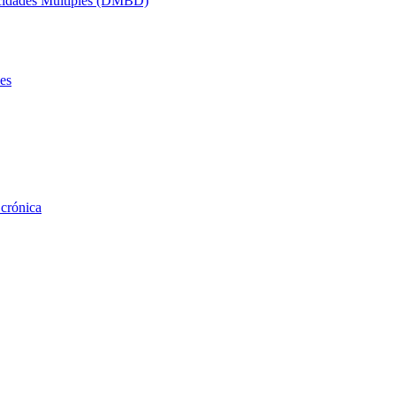
acidades Múltiples (DMBD)
es
 crónica