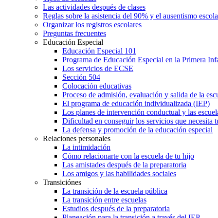
Las actividades después de clases
Reglas sobre la asistencia del 90% y el ausentismo escol
Organizar los registros escolares
Preguntas frecuentes
Educación Especial
Educación Especial 101
Programa de Educación Especial en la Primera Inf
Los servicios de ECSE
Sección 504
Colocación educativas
Proceso de admisión, evaluación y salida de la es
El programa de educación individualizada (IEP)
Los planes de intervención conductual y las escuel
Dificultad en conseguir los servicios que necesita t
La defensa y promoción de la educación especial
Relaciones personales
La intimidación
Cómo relacionarte con la escuela de tu hijo
Las amistades después de la preparatoria
Los amigos y las habilidades sociales
Transiciónes
La transición de la escuela pública
La transición entre escuelas
Estudios después de la preparatoria
Planeación para la transición a través del IEP