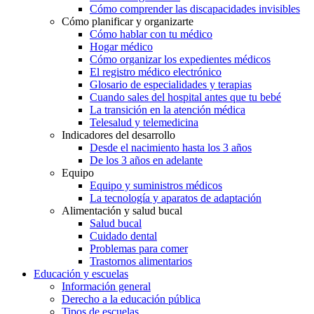
Cómo comprender las discapacidades invisibles
Cómo planificar y organizarte
Cómo hablar con tu médico
Hogar médico
Cómo organizar los expedientes médicos
El registro médico electrónico
Glosario de especialidades y terapias
Cuando sales del hospital antes que tu bebé
La transición en la atención médica
Telesalud y telemedicina
Indicadores del desarrollo
Desde el nacimiento hasta los 3 años
De los 3 años en adelante
Equipo
Equipo y suministros médicos
La tecnología y aparatos de adaptación
Alimentación y salud bucal
Salud bucal
Cuidado dental
Problemas para comer
Trastornos alimentarios
Educación y escuelas
Información general
Derecho a la educación pública
Tipos de escuelas