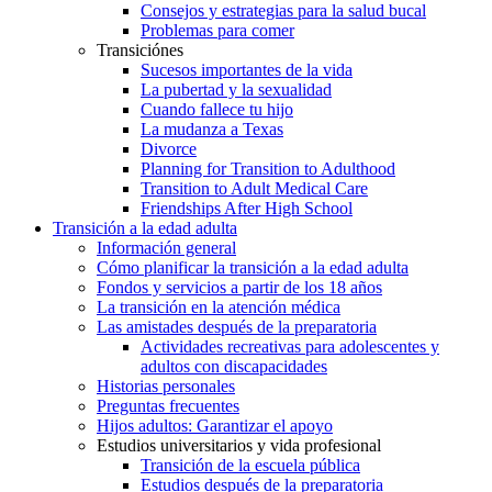
Consejos y estrategias para la salud bucal
Problemas para comer
Transiciónes
Sucesos importantes de la vida
La pubertad y la sexualidad
Cuando fallece tu hijo
La mudanza a Texas
Divorce
Planning for Transition to Adulthood
Transition to Adult Medical Care
Friendships After High School
Transición a la edad adulta
Información general
Cómo planificar la transición a la edad adulta
Fondos y servicios a partir de los 18 años
La transición en la atención médica
Las amistades después de la preparatoria
Actividades recreativas para adolescentes y
adultos con discapacidades
Historias personales
Preguntas frecuentes
Hijos adultos: Garantizar el apoyo
Estudios universitarios y vida profesional
Transición de la escuela pública
Estudios después de la preparatoria