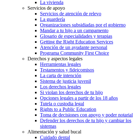
La vivienda
Servicios de apoyo
Servicios de atención de relevo
La guardería
Organizaciones subsidiadas por el gobierno
Mandar a tu hijo a un campamento
Glosario de especialidades y terapias
Getting the Right Education Services
Atención de un ayudante personal
Programa Community First Choice
Derechos y aspectos legales
Herramientas legales
Testamentos y fideicomisos
La carta de intención
Sistema de justicia juvenil
Los derechos legales
Si violan los derechos de tu hijo
Opciones legales a partir de los 18 años
Tutela o custodia legal
Rights to a Public Education
Toma de decisiones con apoyo y poder notarial
Defender los derechos de tu hijo y cambiar los
sistemas
Alimentación y salud bucal
Cuidado dental