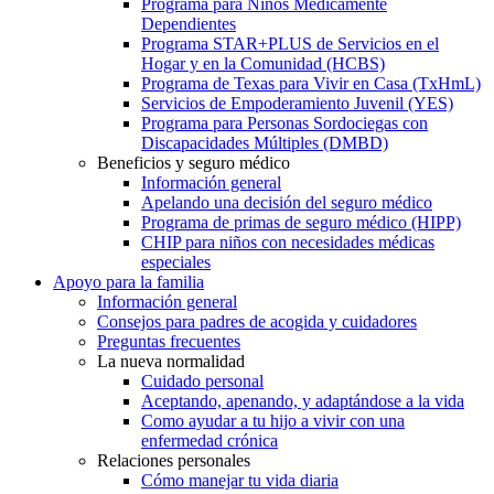
Programa para Niños Médicamente
Dependientes
Programa STAR+PLUS de Servicios en el
Hogar y en la Comunidad (HCBS)
Programa de Texas para Vivir en Casa (TxHmL)
Servicios de Empoderamiento Juvenil (YES)
Programa para Personas Sordociegas con
Discapacidades Múltiples (DMBD)
Beneficios y seguro médico
Información general
Apelando una decisión del seguro médico
Programa de primas de seguro médico (HIPP)
CHIP para niños con necesidades médicas
especiales
Apoyo para la familia
Información general
Consejos para padres de acogida y cuidadores
Preguntas frecuentes
La nueva normalidad
Cuidado personal
Aceptando, apenando, y adaptándose a la vida
Como ayudar a tu hijo a vivir con una
enfermedad crónica
Relaciones personales
Cómo manejar tu vida diaria