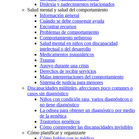
Dislexia y padecimientos relacionados
Salud mental y salud del comportamiento
Información general
Cuándo se debe conseguir ayuda
Encontrar recursos
Problemas de comportamiento
Comportamiento peligroso
Salud mental en niños con discapacidad
intelectual o del desarrollo
Medicamentos psiquiátricos
Trauma
Apoyo durante una crisis
Derechos de recibir servicios
Malas interpretaciones del comportamiento
Sistema de justicia para menores
Discapacidades múltiples, afecciones poco comunes o
casos sin diagnóstico
Niños con condición rara, varios diagnósticos o
no tiene diagnóstico
La odisea para obtener un diagnóstico por medio
de la genética
Trastornos genéticos
Cómo comprender las discapacidades invisibles
Cómo planificar y organizarte
Cómo hablar con tu médico