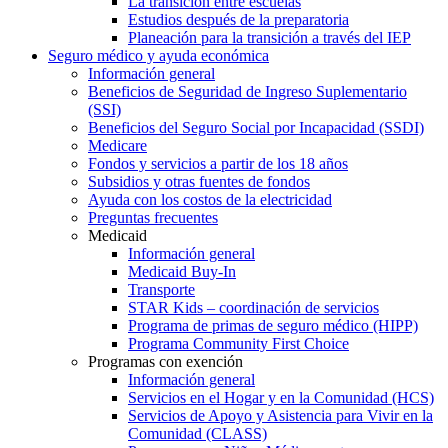
La transición entre escuelas
Estudios después de la preparatoria
Planeación para la transición a través del IEP
Seguro médico y ayuda económica
Información general
Beneficios de Seguridad de Ingreso Suplementario
(SSI)
Beneficios del Seguro Social por Incapacidad (SSDI)
Medicare
Fondos y servicios a partir de los 18 años
Subsidios y otras fuentes de fondos
Ayuda con los costos de la electricidad
Preguntas frecuentes
Medicaid
Información general
Medicaid Buy-In
Transporte
STAR Kids – coordinación de servicios
Programa de primas de seguro médico (HIPP)
Programa Community First Choice
Programas con exención
Información general
Servicios en el Hogar y en la Comunidad (HCS)
Servicios de Apoyo y Asistencia para Vivir en la
Comunidad (CLASS)