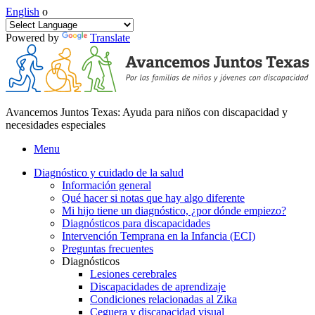
English
o
Powered by
Translate
Avancemos Juntos Texas: Ayuda para niños con discapacidad y
necesidades especiales
Menu
Diagnóstico y cuidado de la salud
Información general
Qué hacer si notas que hay algo diferente
Mi hijo tiene un diagnóstico, ¿por dónde empiezo?
Diagnósticos para discapacidades
Intervención Temprana en la Infancia (ECI)
Preguntas frecuentes
Diagnósticos
Lesiones cerebrales
Discapacidades de aprendizaje
Condiciones relacionadas al Zika
Ceguera y discapacidad visual