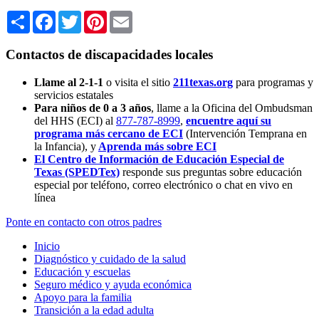
Share
Facebook
Twitter
Pinterest
Email
Contactos de discapacidades locales
Llame al 2-1-1
o visita el sitio
211texas.org
para programas y
servicios estatales
Para niños de 0 a 3 años
, llame a la Oficina del Ombudsman
del HHS (ECI) al
877-787-8999
,
encuentre aquí su
programa más cercano de ECI
(Intervención Temprana en
la Infancia),
y
Aprenda más sobre ECI
El Centro de Información de Educación Especial de
Texas (SPEDTex)
responde sus preguntas sobre educación
especial por teléfono, correo electrónico o chat en vivo en
línea
Ponte en contacto con otros padres
Inicio
Diagnóstico y cuidado de la salud
Educación y escuelas
Seguro médico y ayuda económica
Apoyo para la familia
Transición a la edad adulta