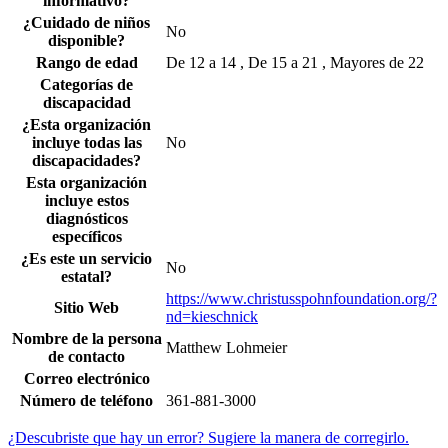
informativo?
¿Cuidado de niños
No
disponible?
Rango de edad
De 12 a 14 , De 15 a 21 , Mayores de 22
Categorías de
discapacidad
¿Esta organización
incluye todas las
No
discapacidades?
Esta organización
incluye estos
diagnósticos
específicos
¿Es este un servicio
No
estatal?
https://www.christusspohnfoundation.org/?
Sitio Web
nd=kieschnick
Nombre de la persona
Matthew Lohmeier
de contacto
Correo electrónico
Número de teléfono
361-881-3000
¿Descubriste que hay un error? Sugiere la manera de corregirlo.