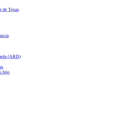
ar de Texas
ancia
cuela (ARD)
as
u hijo