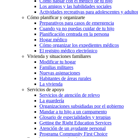
Cómo hablar con el médico de tu hijo
Los amigos y las habilidades sociales
Actividades recreativas para adolescentes y adulto
Cómo planificar y organizarte
Preparativos para casos de emergencia
Cuando ya no puedas cuidar de tu hijo
Planificación centrada en la persona
Hogar médico
Cómo organizar los expedientes médicos
El registro médico electrónico
Vivienda y situaciones familiares
Modificar tu hogar
Familias militares
Nuevas asignaciones
Habitantes de áreas rurales
La vivienda
Servicios de apoyo
Servicios de atención de relevo
La guardería
Organizaciones subsidiadas por el gobierno
Mandar a tu hijo a un campamento
Glosario de especialidades y terapias
Getting the Right Education Services
Atención de un ayudante personal
Programa Community First Choice