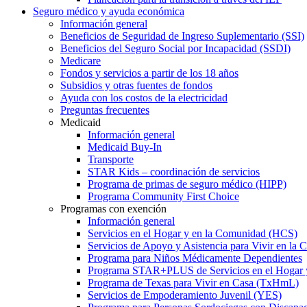
Seguro médico y ayuda económica
Información general
Beneficios de Seguridad de Ingreso Suplementario (SSI)
Beneficios del Seguro Social por Incapacidad (SSDI)
Medicare
Fondos y servicios a partir de los 18 años
Subsidios y otras fuentes de fondos
Ayuda con los costos de la electricidad
Preguntas frecuentes
Medicaid
Información general
Medicaid Buy-In
Transporte
STAR Kids – coordinación de servicios
Programa de primas de seguro médico (HIPP)
Programa Community First Choice
Programas con exención
Información general
Servicios en el Hogar y en la Comunidad (HCS)
Servicios de Apoyo y Asistencia para Vivir en l
Programa para Niños Médicamente Dependientes
Programa STAR+PLUS de Servicios en el Hogar
Programa de Texas para Vivir en Casa (TxHmL)
Servicios de Empoderamiento Juvenil (YES)