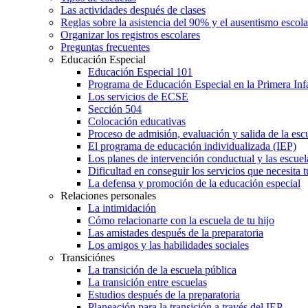
Las actividades después de clases
Reglas sobre la asistencia del 90% y el ausentismo escol
Organizar los registros escolares
Preguntas frecuentes
Educación Especial
Educación Especial 101
Programa de Educación Especial en la Primera Inf
Los servicios de ECSE
Sección 504
Colocación educativas
Proceso de admisión, evaluación y salida de la es
El programa de educación individualizada (IEP)
Los planes de intervención conductual y las escuel
Dificultad en conseguir los servicios que necesita t
La defensa y promoción de la educación especial
Relaciones personales
La intimidación
Cómo relacionarte con la escuela de tu hijo
Las amistades después de la preparatoria
Los amigos y las habilidades sociales
Transiciónes
La transición de la escuela pública
La transición entre escuelas
Estudios después de la preparatoria
Planeación para la transición a través del IEP