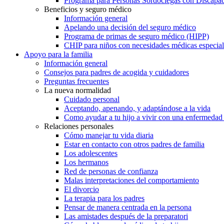
Programa para Personas Sordociegas con Discap
Beneficios y seguro médico
Información general
Apelando una decisión del seguro médico
Programa de primas de seguro médico (HIPP)
CHIP para niños con necesidades médicas especial
Apoyo para la familia
Información general
Consejos para padres de acogida y cuidadores
Preguntas frecuentes
La nueva normalidad
Cuidado personal
Aceptando, apenando, y adaptándose a la vida
Como ayudar a tu hijo a vivir con una enfermedad
Relaciones personales
Cómo manejar tu vida diaria
Estar en contacto con otros padres de familia
Los adolescentes
Los hermanos
Red de personas de confianza
Malas interpretaciones del comportamiento
El divorcio
La terapia para los padres
Pensar de manera centrada en la persona
Las amistades después de la preparatori