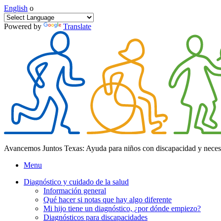
English
o
Powered by
Translate
Avancemos Juntos Texas: Ayuda para niños con discapacidad y neces
Menu
Diagnóstico y cuidado de la salud
Información general
Qué hacer si notas que hay algo diferente
Mi hijo tiene un diagnóstico, ¿por dónde empiezo?
Diagnósticos para discapacidades