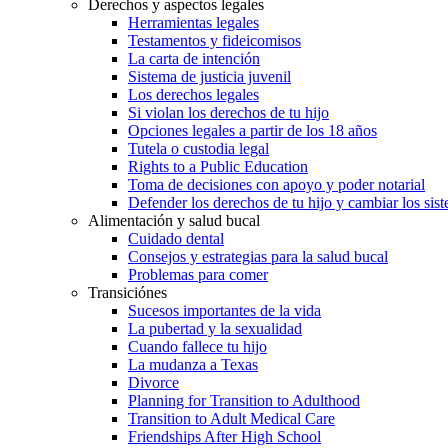
Derechos y aspectos legales
Herramientas legales
Testamentos y fideicomisos
La carta de intención
Sistema de justicia juvenil
Los derechos legales
Si violan los derechos de tu hijo
Opciones legales a partir de los 18 años
Tutela o custodia legal
Rights to a Public Education
Toma de decisiones con apoyo y poder notarial
Defender los derechos de tu hijo y cambiar los sis
Alimentación y salud bucal
Cuidado dental
Consejos y estrategias para la salud bucal
Problemas para comer
Transiciónes
Sucesos importantes de la vida
La pubertad y la sexualidad
Cuando fallece tu hijo
La mudanza a Texas
Divorce
Planning for Transition to Adulthood
Transition to Adult Medical Care
Friendships After High School