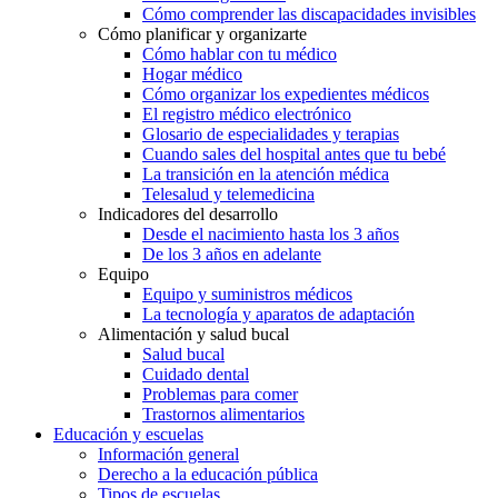
Cómo comprender las discapacidades invisibles
Cómo planificar y organizarte
Cómo hablar con tu médico
Hogar médico
Cómo organizar los expedientes médicos
El registro médico electrónico
Glosario de especialidades y terapias
Cuando sales del hospital antes que tu bebé
La transición en la atención médica
Telesalud y telemedicina
Indicadores del desarrollo
Desde el nacimiento hasta los 3 años
De los 3 años en adelante
Equipo
Equipo y suministros médicos
La tecnología y aparatos de adaptación
Alimentación y salud bucal
Salud bucal
Cuidado dental
Problemas para comer
Trastornos alimentarios
Educación y escuelas
Información general
Derecho a la educación pública
Tipos de escuelas