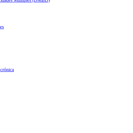
acidades Múltiples (DMBD)
es
 crónica