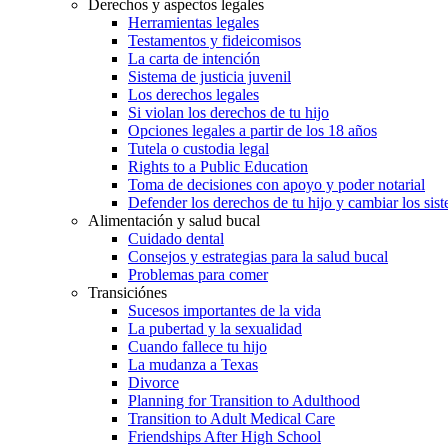
Derechos y aspectos legales
Herramientas legales
Testamentos y fideicomisos
La carta de intención
Sistema de justicia juvenil
Los derechos legales
Si violan los derechos de tu hijo
Opciones legales a partir de los 18 años
Tutela o custodia legal
Rights to a Public Education
Toma de decisiones con apoyo y poder notarial
Defender los derechos de tu hijo y cambiar los sis
Alimentación y salud bucal
Cuidado dental
Consejos y estrategias para la salud bucal
Problemas para comer
Transiciónes
Sucesos importantes de la vida
La pubertad y la sexualidad
Cuando fallece tu hijo
La mudanza a Texas
Divorce
Planning for Transition to Adulthood
Transition to Adult Medical Care
Friendships After High School