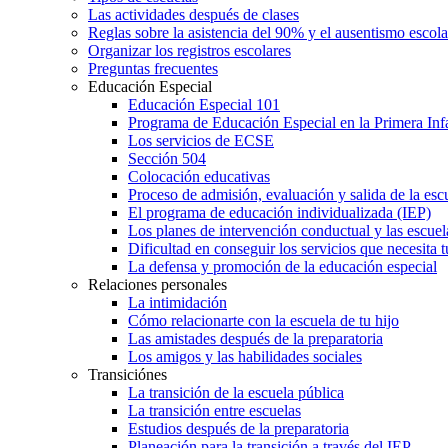
Las actividades después de clases
Reglas sobre la asistencia del 90% y el ausentismo escol
Organizar los registros escolares
Preguntas frecuentes
Educación Especial
Educación Especial 101
Programa de Educación Especial en la Primera Inf
Los servicios de ECSE
Sección 504
Colocación educativas
Proceso de admisión, evaluación y salida de la es
El programa de educación individualizada (IEP)
Los planes de intervención conductual y las escuel
Dificultad en conseguir los servicios que necesita t
La defensa y promoción de la educación especial
Relaciones personales
La intimidación
Cómo relacionarte con la escuela de tu hijo
Las amistades después de la preparatoria
Los amigos y las habilidades sociales
Transiciónes
La transición de la escuela pública
La transición entre escuelas
Estudios después de la preparatoria
Planeación para la transición a través del IEP