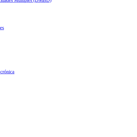
acidades Múltiples (DMBD)
es
 crónica