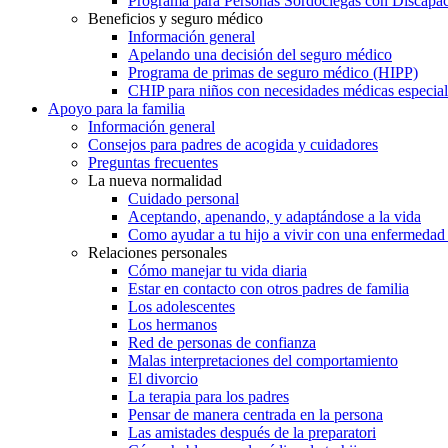
Programa para Personas Sordociegas con Discap
Beneficios y seguro médico
Información general
Apelando una decisión del seguro médico
Programa de primas de seguro médico (HIPP)
CHIP para niños con necesidades médicas especial
Apoyo para la familia
Información general
Consejos para padres de acogida y cuidadores
Preguntas frecuentes
La nueva normalidad
Cuidado personal
Aceptando, apenando, y adaptándose a la vida
Como ayudar a tu hijo a vivir con una enfermedad
Relaciones personales
Cómo manejar tu vida diaria
Estar en contacto con otros padres de familia
Los adolescentes
Los hermanos
Red de personas de confianza
Malas interpretaciones del comportamiento
El divorcio
La terapia para los padres
Pensar de manera centrada en la persona
Las amistades después de la preparatori