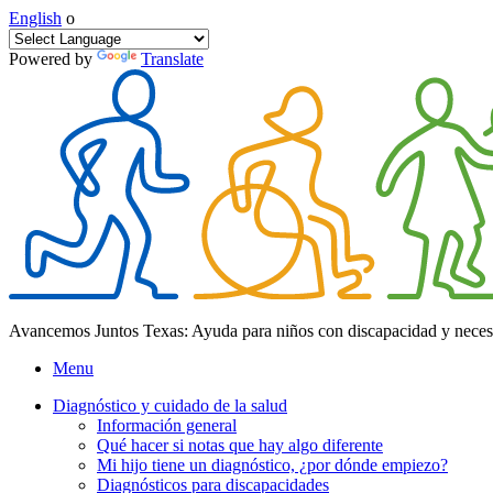
English
o
Powered by
Translate
Avancemos Juntos Texas: Ayuda para niños con discapacidad y neces
Menu
Diagnóstico y cuidado de la salud
Información general
Qué hacer si notas que hay algo diferente
Mi hijo tiene un diagnóstico, ¿por dónde empiezo?
Diagnósticos para discapacidades