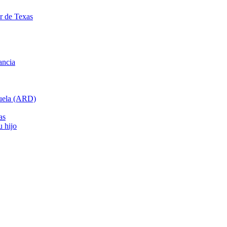
ar de Texas
ancia
cuela (ARD)
as
u hijo