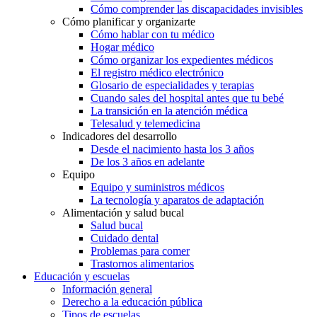
Cómo comprender las discapacidades invisibles
Cómo planificar y organizarte
Cómo hablar con tu médico
Hogar médico
Cómo organizar los expedientes médicos
El registro médico electrónico
Glosario de especialidades y terapias
Cuando sales del hospital antes que tu bebé
La transición en la atención médica
Telesalud y telemedicina
Indicadores del desarrollo
Desde el nacimiento hasta los 3 años
De los 3 años en adelante
Equipo
Equipo y suministros médicos
La tecnología y aparatos de adaptación
Alimentación y salud bucal
Salud bucal
Cuidado dental
Problemas para comer
Trastornos alimentarios
Educación y escuelas
Información general
Derecho a la educación pública
Tipos de escuelas