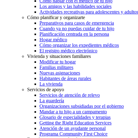
Cómo hablar con el médico de tu hijo
Los amigos y las habilidades sociales
Actividades recreativas para adolescentes y adulto
Cómo planificar y organizarte
Preparativos para casos de emergencia
Cuando ya no puedas cuidar de tu hijo
Planificación centrada en la persona
Hogar médico
Cómo organizar los expedientes médicos
El registro médico electrónico
Vivienda y situaciones familiares
Modificar tu hogar
Familias militares
Nuevas asignaciones
Habitantes de áreas rurales
La vivienda
Servicios de apoyo
Servicios de atención de relevo
La guardería
Organizaciones subsidiadas por el gobierno
Mandar a tu hijo a un campamento
Glosario de especialidades y terapias
Getting the Right Education Services
Atención de un ayudante personal
Programa Community First Choice