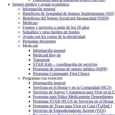
Seguro médico y ayuda económica
Información general
Beneficios de Seguridad de Ingreso Suplementario (SSI)
Beneficios del Seguro Social por Incapacidad (SSDI)
Medicare
Fondos y servicios a partir de los 18 años
Subsidios y otras fuentes de fondos
Ayuda con los costos de la electricidad
Preguntas frecuentes
Medicaid
Información general
Medicaid Buy-In
Transporte
STAR Kids – coordinación de servicios
Programa de primas de seguro médico (HIPP)
Programa Community First Choice
Programas con exención
Información general
Servicios en el Hogar y en la Comunidad (HCS)
Servicios de Apoyo y Asistencia para Vivir en l
Programa para Niños Médicamente Dependientes
Programa STAR+PLUS de Servicios en el Hogar
Programa de Texas para Vivir en Casa (TxHmL)
Servicios de Empoderamiento Juvenil (YES)