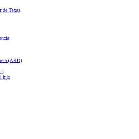
ar de Texas
ancia
cuela (ARD)
as
u hijo