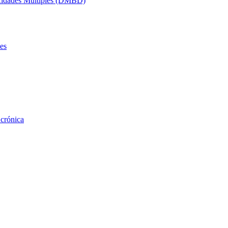
acidades Múltiples (DMBD)
es
 crónica