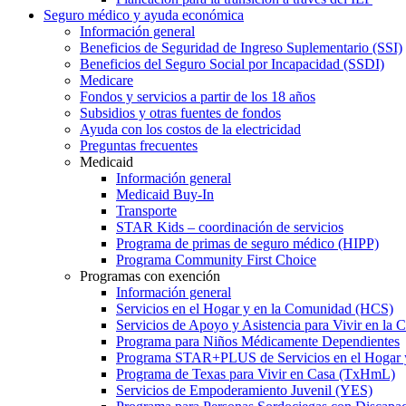
Seguro médico y ayuda económica
Información general
Beneficios de Seguridad de Ingreso Suplementario (SSI)
Beneficios del Seguro Social por Incapacidad (SSDI)
Medicare
Fondos y servicios a partir de los 18 años
Subsidios y otras fuentes de fondos
Ayuda con los costos de la electricidad
Preguntas frecuentes
Medicaid
Información general
Medicaid Buy-In
Transporte
STAR Kids – coordinación de servicios
Programa de primas de seguro médico (HIPP)
Programa Community First Choice
Programas con exención
Información general
Servicios en el Hogar y en la Comunidad (HCS)
Servicios de Apoyo y Asistencia para Vivir en l
Programa para Niños Médicamente Dependientes
Programa STAR+PLUS de Servicios en el Hogar
Programa de Texas para Vivir en Casa (TxHmL)
Servicios de Empoderamiento Juvenil (YES)