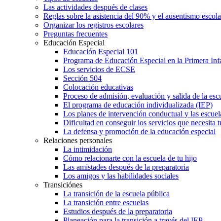
Las actividades después de clases
Reglas sobre la asistencia del 90% y el ausentismo escol
Organizar los registros escolares
Preguntas frecuentes
Educación Especial
Educación Especial 101
Programa de Educación Especial en la Primera Inf
Los servicios de ECSE
Sección 504
Colocación educativas
Proceso de admisión, evaluación y salida de la es
El programa de educación individualizada (IEP)
Los planes de intervención conductual y las escuel
Dificultad en conseguir los servicios que necesita t
La defensa y promoción de la educación especial
Relaciones personales
La intimidación
Cómo relacionarte con la escuela de tu hijo
Las amistades después de la preparatoria
Los amigos y las habilidades sociales
Transiciónes
La transición de la escuela pública
La transición entre escuelas
Estudios después de la preparatoria
Planeación para la transición a través del IEP