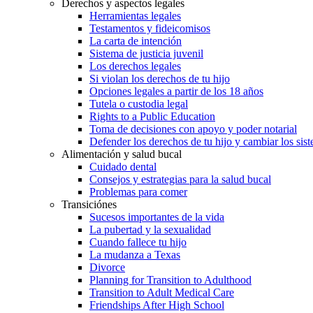
Derechos y aspectos legales
Herramientas legales
Testamentos y fideicomisos
La carta de intención
Sistema de justicia juvenil
Los derechos legales
Si violan los derechos de tu hijo
Opciones legales a partir de los 18 años
Tutela o custodia legal
Rights to a Public Education
Toma de decisiones con apoyo y poder notarial
Defender los derechos de tu hijo y cambiar los sis
Alimentación y salud bucal
Cuidado dental
Consejos y estrategias para la salud bucal
Problemas para comer
Transiciónes
Sucesos importantes de la vida
La pubertad y la sexualidad
Cuando fallece tu hijo
La mudanza a Texas
Divorce
Planning for Transition to Adulthood
Transition to Adult Medical Care
Friendships After High School