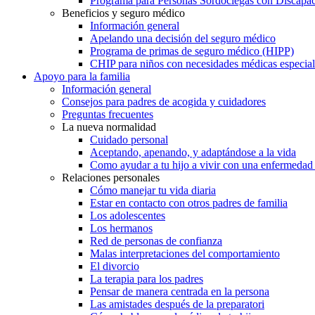
Programa para Personas Sordociegas con Discap
Beneficios y seguro médico
Información general
Apelando una decisión del seguro médico
Programa de primas de seguro médico (HIPP)
CHIP para niños con necesidades médicas especial
Apoyo para la familia
Información general
Consejos para padres de acogida y cuidadores
Preguntas frecuentes
La nueva normalidad
Cuidado personal
Aceptando, apenando, y adaptándose a la vida
Como ayudar a tu hijo a vivir con una enfermedad
Relaciones personales
Cómo manejar tu vida diaria
Estar en contacto con otros padres de familia
Los adolescentes
Los hermanos
Red de personas de confianza
Malas interpretaciones del comportamiento
El divorcio
La terapia para los padres
Pensar de manera centrada en la persona
Las amistades después de la preparatori