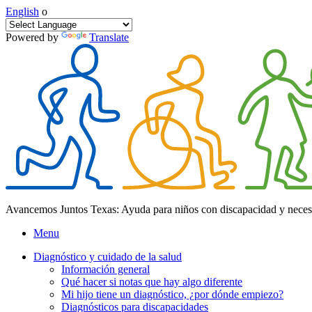
English
o
Powered by
Translate
Avancemos Juntos Texas: Ayuda para niños con discapacidad y neces
Menu
Diagnóstico y cuidado de la salud
Información general
Qué hacer si notas que hay algo diferente
Mi hijo tiene un diagnóstico, ¿por dónde empiezo?
Diagnósticos para discapacidades