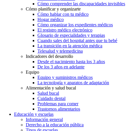
Cómo comprender las discapacidades invisibles
Cómo planificar y organizarte
Cómo hablar con tu médico
Hogar médico
Cómo organizar los expedientes médicos
El registro médico electrónico
Glosario de especialidades y terapias
Cuando sales del hospital antes que tu bebé
La transición en la atención médica
Telesalud y telemedicina
Indicadores del desarrollo
Desde el nacimiento hasta los 3 años
De los 3 años en adelante
Equipo
Equipo y suministros médicos
La tecnología y aparatos de adaptación
Alimentación y salud bucal
Salud bucal
Cuidado dental
Problemas para comer
Trastornos alimentarios
Educación y escuelas
Información general
Derecho a la educación pública
Tipos de escuelas