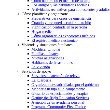
Cómo hablar con el médico de tu hijo
Los amigos y las habilidades sociales
Actividades recreativas para adolescentes y adulto
Cómo planificar y organizarte
Preparativos para casos de emergencia
Cuando ya no puedas cuidar de tu hijo
Planificación centrada en la persona
Hogar médico
Cómo organizar los expedientes médicos
El registro médico electrónico
Vivienda y situaciones familiares
Modificar tu hogar
Familias militares
Nuevas asignaciones
Habitantes de áreas rurales
La vivienda
Servicios de apoyo
Servicios de atención de relevo
La guardería
Organizaciones subsidiadas por el gobierno
Mandar a tu hijo a un campamento
Glosario de especialidades y terapias
Getting the Right Education Services
Atención de un ayudante personal
Programa Community First Choice