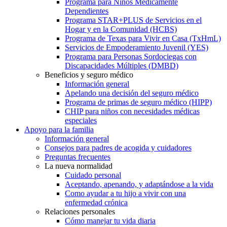
Programa para Niños Médicamente
Dependientes
Programa STAR+PLUS de Servicios en el
Hogar y en la Comunidad (HCBS)
Programa de Texas para Vivir en Casa (TxHmL)
Servicios de Empoderamiento Juvenil (YES)
Programa para Personas Sordociegas con
Discapacidades Múltiples (DMBD)
Beneficios y seguro médico
Información general
Apelando una decisión del seguro médico
Programa de primas de seguro médico (HIPP)
CHIP para niños con necesidades médicas
especiales
Apoyo para la familia
Información general
Consejos para padres de acogida y cuidadores
Preguntas frecuentes
La nueva normalidad
Cuidado personal
Aceptando, apenando, y adaptándose a la vida
Como ayudar a tu hijo a vivir con una
enfermedad crónica
Relaciones personales
Cómo manejar tu vida diaria