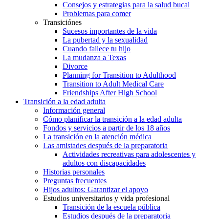
Consejos y estrategias para la salud bucal
Problemas para comer
Transiciónes
Sucesos importantes de la vida
La pubertad y la sexualidad
Cuando fallece tu hijo
La mudanza a Texas
Divorce
Planning for Transition to Adulthood
Transition to Adult Medical Care
Friendships After High School
Transición a la edad adulta
Información general
Cómo planificar la transición a la edad adulta
Fondos y servicios a partir de los 18 años
La transición en la atención médica
Las amistades después de la preparatoria
Actividades recreativas para adolescentes y
adultos con discapacidades
Historias personales
Preguntas frecuentes
Hijos adultos: Garantizar el apoyo
Estudios universitarios y vida profesional
Transición de la escuela pública
Estudios después de la preparatoria