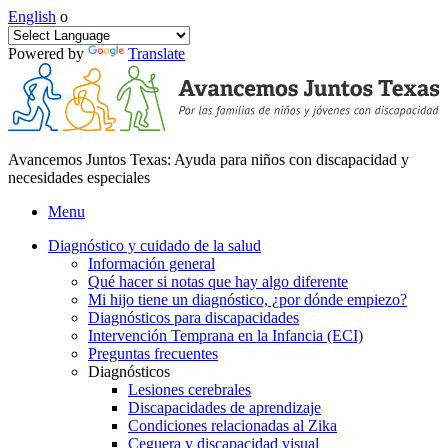
English
o
Powered by
Translate
Avancemos Juntos Texas: Ayuda para niños con discapacidad y
necesidades especiales
Menu
Diagnóstico y cuidado de la salud
Información general
Qué hacer si notas que hay algo diferente
Mi hijo tiene un diagnóstico, ¿por dónde empiezo?
Diagnósticos para discapacidades
Intervención Temprana en la Infancia (ECI)
Preguntas frecuentes
Diagnósticos
Lesiones cerebrales
Discapacidades de aprendizaje
Condiciones relacionadas al Zika
Ceguera y discapacidad visual