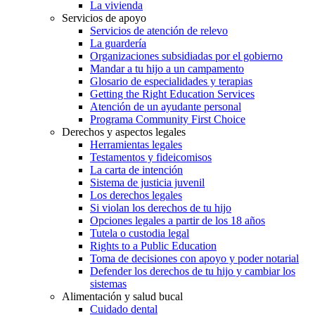
La vivienda
Servicios de apoyo
Servicios de atención de relevo
La guardería
Organizaciones subsidiadas por el gobierno
Mandar a tu hijo a un campamento
Glosario de especialidades y terapias
Getting the Right Education Services
Atención de un ayudante personal
Programa Community First Choice
Derechos y aspectos legales
Herramientas legales
Testamentos y fideicomisos
La carta de intención
Sistema de justicia juvenil
Los derechos legales
Si violan los derechos de tu hijo
Opciones legales a partir de los 18 años
Tutela o custodia legal
Rights to a Public Education
Toma de decisiones con apoyo y poder notarial
Defender los derechos de tu hijo y cambiar los
sistemas
Alimentación y salud bucal
Cuidado dental