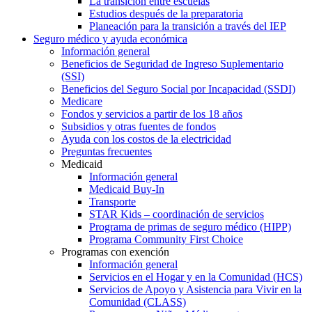
La transición entre escuelas
Estudios después de la preparatoria
Planeación para la transición a través del IEP
Seguro médico y ayuda económica
Información general
Beneficios de Seguridad de Ingreso Suplementario
(SSI)
Beneficios del Seguro Social por Incapacidad (SSDI)
Medicare
Fondos y servicios a partir de los 18 años
Subsidios y otras fuentes de fondos
Ayuda con los costos de la electricidad
Preguntas frecuentes
Medicaid
Información general
Medicaid Buy-In
Transporte
STAR Kids – coordinación de servicios
Programa de primas de seguro médico (HIPP)
Programa Community First Choice
Programas con exención
Información general
Servicios en el Hogar y en la Comunidad (HCS)
Servicios de Apoyo y Asistencia para Vivir en la
Comunidad (CLASS)