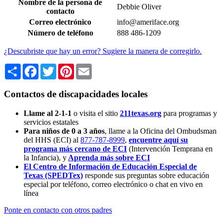
Nombre de la persona de
Debbie Oliver
contacto
Correo electrónico
info@ameriface.org
Número de teléfono
888 486-1209
¿Descubriste que hay un error? Sugiere la manera de corregirlo.
Share
Facebook
Twitter
Pinterest
Email
Contactos de discapacidades locales
Llame al 2-1-1
o visita el sitio
211texas.org
para programas y
servicios estatales
Para niños de 0 a 3 años
, llame a la Oficina del Ombudsman
del HHS (ECI) al
877-787-8999
,
encuentre aquí su
programa más cercano de ECI
(Intervención Temprana en
la Infancia),
y
Aprenda más sobre ECI
El Centro de Información de Educación Especial de
Texas (SPEDTex)
responde sus preguntas sobre educación
especial por teléfono, correo electrónico o chat en vivo en
línea
Ponte en contacto con otros padres