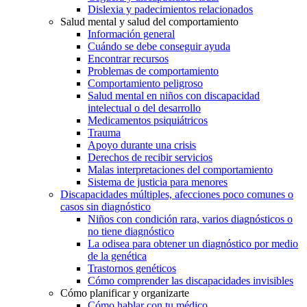
Dislexia y padecimientos relacionados
Salud mental y salud del comportamiento
Información general
Cuándo se debe conseguir ayuda
Encontrar recursos
Problemas de comportamiento
Comportamiento peligroso
Salud mental en niños con discapacidad
intelectual o del desarrollo
Medicamentos psiquiátricos
Trauma
Apoyo durante una crisis
Derechos de recibir servicios
Malas interpretaciones del comportamiento
Sistema de justicia para menores
Discapacidades múltiples, afecciones poco comunes o
casos sin diagnóstico
Niños con condición rara, varios diagnósticos o
no tiene diagnóstico
La odisea para obtener un diagnóstico por medio
de la genética
Trastornos genéticos
Cómo comprender las discapacidades invisibles
Cómo planificar y organizarte
Cómo hablar con tu médico