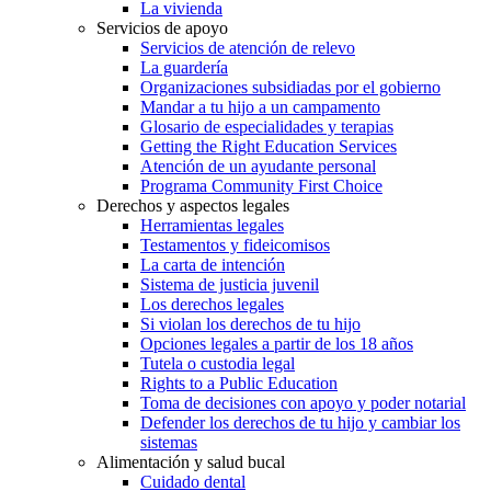
La vivienda
Servicios de apoyo
Servicios de atención de relevo
La guardería
Organizaciones subsidiadas por el gobierno
Mandar a tu hijo a un campamento
Glosario de especialidades y terapias
Getting the Right Education Services
Atención de un ayudante personal
Programa Community First Choice
Derechos y aspectos legales
Herramientas legales
Testamentos y fideicomisos
La carta de intención
Sistema de justicia juvenil
Los derechos legales
Si violan los derechos de tu hijo
Opciones legales a partir de los 18 años
Tutela o custodia legal
Rights to a Public Education
Toma de decisiones con apoyo y poder notarial
Defender los derechos de tu hijo y cambiar los
sistemas
Alimentación y salud bucal
Cuidado dental