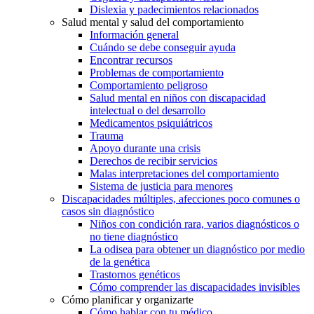
Dislexia y padecimientos relacionados
Salud mental y salud del comportamiento
Información general
Cuándo se debe conseguir ayuda
Encontrar recursos
Problemas de comportamiento
Comportamiento peligroso
Salud mental en niños con discapacidad
intelectual o del desarrollo
Medicamentos psiquiátricos
Trauma
Apoyo durante una crisis
Derechos de recibir servicios
Malas interpretaciones del comportamiento
Sistema de justicia para menores
Discapacidades múltiples, afecciones poco comunes o
casos sin diagnóstico
Niños con condición rara, varios diagnósticos o
no tiene diagnóstico
La odisea para obtener un diagnóstico por medio
de la genética
Trastornos genéticos
Cómo comprender las discapacidades invisibles
Cómo planificar y organizarte
Cómo hablar con tu médico