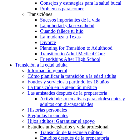
Consejos y estrategias para la salud bucal
Problemas para comer
Transiciónes
Sucesos importantes de la vida
La pubertad y la sexualidad
Cuando fallece tu hijo
La mudanza a Texas
Divorce
Planning for Transition to Adulthood
Transition to Adult Medical Care
Friendships After High School
Transición a la edad adulta
Información general
Cómo planificar la transición a la edad adulta
Fondos y servicios a partir de los 18 años
La transición en la atención médica
Las amistades después de la preparatoria
Actividades recreativas para adolescentes y
adultos con discapacidades
Historias personales
Preguntas frecuentes
Hijos adultos: Garantizar el apoyo
Estudios universitarios y vida profesional
Transición de la escuela pública
Estudios después de la preparatoria