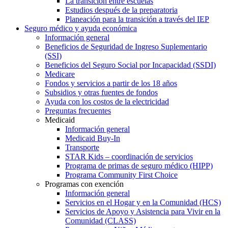
La transición entre escuelas
Estudios después de la preparatoria
Planeación para la transición a través del IEP
Seguro médico y ayuda económica
Información general
Beneficios de Seguridad de Ingreso Suplementario
(SSI)
Beneficios del Seguro Social por Incapacidad (SSDI)
Medicare
Fondos y servicios a partir de los 18 años
Subsidios y otras fuentes de fondos
Ayuda con los costos de la electricidad
Preguntas frecuentes
Medicaid
Información general
Medicaid Buy-In
Transporte
STAR Kids – coordinación de servicios
Programa de primas de seguro médico (HIPP)
Programa Community First Choice
Programas con exención
Información general
Servicios en el Hogar y en la Comunidad (HCS)
Servicios de Apoyo y Asistencia para Vivir en la
Comunidad (CLASS)