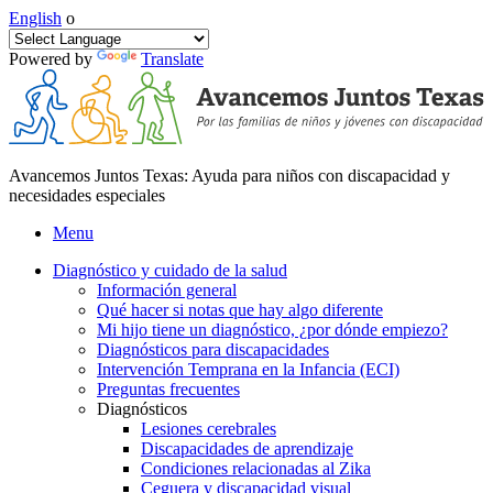
English
o
Powered by
Translate
Avancemos Juntos Texas: Ayuda para niños con discapacidad y
necesidades especiales
Menu
Diagnóstico y cuidado de la salud
Información general
Qué hacer si notas que hay algo diferente
Mi hijo tiene un diagnóstico, ¿por dónde empiezo?
Diagnósticos para discapacidades
Intervención Temprana en la Infancia (ECI)
Preguntas frecuentes
Diagnósticos
Lesiones cerebrales
Discapacidades de aprendizaje
Condiciones relacionadas al Zika
Ceguera y discapacidad visual