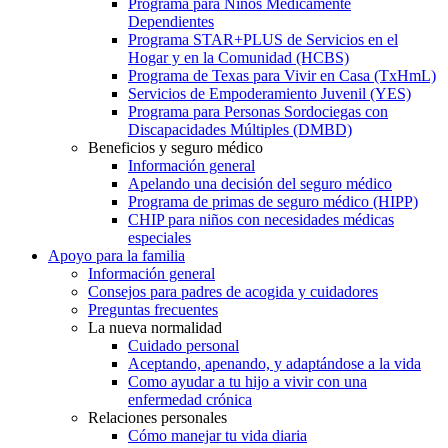
Programa para Niños Médicamente
Dependientes
Programa STAR+PLUS de Servicios en el
Hogar y en la Comunidad (HCBS)
Programa de Texas para Vivir en Casa (TxHmL)
Servicios de Empoderamiento Juvenil (YES)
Programa para Personas Sordociegas con
Discapacidades Múltiples (DMBD)
Beneficios y seguro médico
Información general
Apelando una decisión del seguro médico
Programa de primas de seguro médico (HIPP)
CHIP para niños con necesidades médicas
especiales
Apoyo para la familia
Información general
Consejos para padres de acogida y cuidadores
Preguntas frecuentes
La nueva normalidad
Cuidado personal
Aceptando, apenando, y adaptándose a la vida
Como ayudar a tu hijo a vivir con una
enfermedad crónica
Relaciones personales
Cómo manejar tu vida diaria