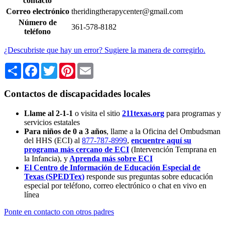
contacto
Correo electrónico
theridingtherapycenter@gmail.com
Número de
361-578-8182
teléfono
¿Descubriste que hay un error? Sugiere la manera de corregirlo.
Share
Facebook
Twitter
Pinterest
Email
Contactos de discapacidades locales
Llame al 2-1-1
o visita el sitio
211texas.org
para programas y
servicios estatales
Para niños de 0 a 3 años
, llame a la Oficina del Ombudsman
del HHS (ECI) al
877-787-8999
,
encuentre aquí su
programa más cercano de ECI
(Intervención Temprana en
la Infancia),
y
Aprenda más sobre ECI
El Centro de Información de Educación Especial de
Texas (SPEDTex)
responde sus preguntas sobre educación
especial por teléfono, correo electrónico o chat en vivo en
línea
Ponte en contacto con otros padres