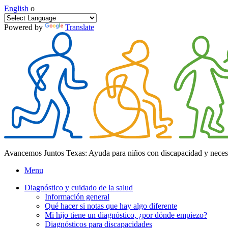
English
o
Powered by
Translate
Avancemos Juntos Texas: Ayuda para niños con discapacidad y neces
Menu
Diagnóstico y cuidado de la salud
Información general
Qué hacer si notas que hay algo diferente
Mi hijo tiene un diagnóstico, ¿por dónde empiezo?
Diagnósticos para discapacidades