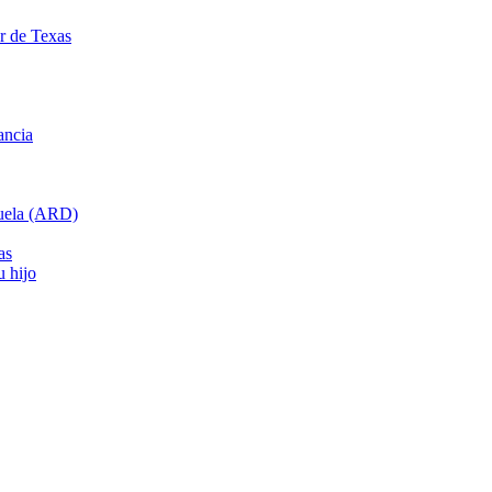
ar de Texas
ancia
cuela (ARD)
as
u hijo