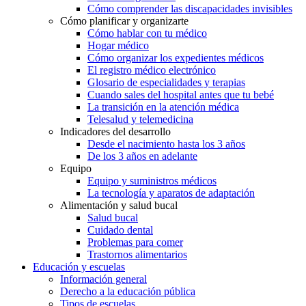
Cómo comprender las discapacidades invisibles
Cómo planificar y organizarte
Cómo hablar con tu médico
Hogar médico
Cómo organizar los expedientes médicos
El registro médico electrónico
Glosario de especialidades y terapias
Cuando sales del hospital antes que tu bebé
La transición en la atención médica
Telesalud y telemedicina
Indicadores del desarrollo
Desde el nacimiento hasta los 3 años
De los 3 años en adelante
Equipo
Equipo y suministros médicos
La tecnología y aparatos de adaptación
Alimentación y salud bucal
Salud bucal
Cuidado dental
Problemas para comer
Trastornos alimentarios
Educación y escuelas
Información general
Derecho a la educación pública
Tipos de escuelas