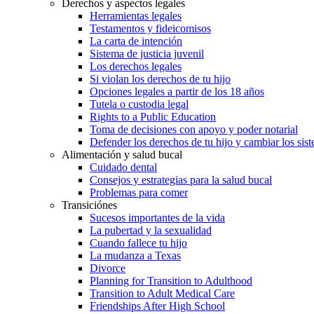
Derechos y aspectos legales
Herramientas legales
Testamentos y fideicomisos
La carta de intención
Sistema de justicia juvenil
Los derechos legales
Si violan los derechos de tu hijo
Opciones legales a partir de los 18 años
Tutela o custodia legal
Rights to a Public Education
Toma de decisiones con apoyo y poder notarial
Defender los derechos de tu hijo y cambiar los sis
Alimentación y salud bucal
Cuidado dental
Consejos y estrategias para la salud bucal
Problemas para comer
Transiciónes
Sucesos importantes de la vida
La pubertad y la sexualidad
Cuando fallece tu hijo
La mudanza a Texas
Divorce
Planning for Transition to Adulthood
Transition to Adult Medical Care
Friendships After High School