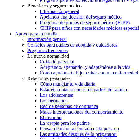
Programa para Personas Sordociegas con Discap
Beneficios y seguro médico
Información general
Apelando una decisión del seguro médico
Programa de primas de seguro médico (HIPP)
CHIP para niños con necesidades médicas especial
Apoyo para la familia
Información general
Consejos para padres de acogida y cuidadores
Preguntas frecuentes
La nueva normalidad
Cuidado personal
Aceptando, apenando, y adaptándose a la vida
Como ayudar a tu hijo a vivir con una enfermedad
Relaciones personales
Cómo manejar tu vida diaria
Estar en contacto con otros padres de familia
Los adolescentes
Los hermanos
Red de personas de confianza
Malas interpretaciones del comportamiento
El divorcio
La terapia para los padres
Pensar de manera centrada en la persona
Las amistades después de la preparatori