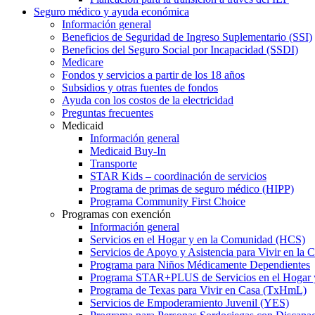
Seguro médico y ayuda económica
Información general
Beneficios de Seguridad de Ingreso Suplementario (SSI)
Beneficios del Seguro Social por Incapacidad (SSDI)
Medicare
Fondos y servicios a partir de los 18 años
Subsidios y otras fuentes de fondos
Ayuda con los costos de la electricidad
Preguntas frecuentes
Medicaid
Información general
Medicaid Buy-In
Transporte
STAR Kids – coordinación de servicios
Programa de primas de seguro médico (HIPP)
Programa Community First Choice
Programas con exención
Información general
Servicios en el Hogar y en la Comunidad (HCS)
Servicios de Apoyo y Asistencia para Vivir en l
Programa para Niños Médicamente Dependientes
Programa STAR+PLUS de Servicios en el Hogar
Programa de Texas para Vivir en Casa (TxHmL)
Servicios de Empoderamiento Juvenil (YES)