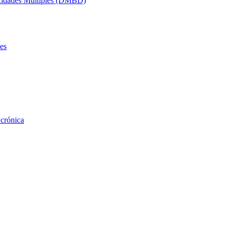
acidades Múltiples (DMBD)
es
 crónica