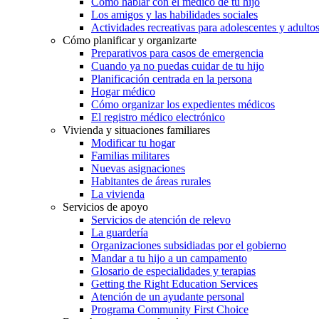
Cómo hablar con el médico de tu hijo
Los amigos y las habilidades sociales
Actividades recreativas para adolescentes y adulto
Cómo planificar y organizarte
Preparativos para casos de emergencia
Cuando ya no puedas cuidar de tu hijo
Planificación centrada en la persona
Hogar médico
Cómo organizar los expedientes médicos
El registro médico electrónico
Vivienda y situaciones familiares
Modificar tu hogar
Familias militares
Nuevas asignaciones
Habitantes de áreas rurales
La vivienda
Servicios de apoyo
Servicios de atención de relevo
La guardería
Organizaciones subsidiadas por el gobierno
Mandar a tu hijo a un campamento
Glosario de especialidades y terapias
Getting the Right Education Services
Atención de un ayudante personal
Programa Community First Choice