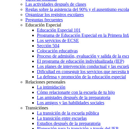
Las actividades después de clases
Reglas sobre la asistencia del 90% y el ausentismo escol
Organizar los registros escolares
Preguntas frecuentes
Educación Especial
Educación Especial 101
Programa de Educación Especial en la Primera Inf
Los servicios de ECSE
Sección 504
Colocación educativas
Proceso de admisión, evaluación y salida de la es
El programa de educación individualizada (IEP)
Los planes de intervención conductual y las escuel
Dificultad en conseguir los servicios que necesita t
La defensa y promoción de la educación especial
Relaciones personales
La intimidación
Cómo relacionarte con la escuela de tu hijo
Las amistades después de la preparatoria
Los amigos y las habilidades sociales
Transiciónes
La transición de la escuela pública
La transición entre escuelas
Estudios después de la preparatoria
Planeación para la transición a través del IEP