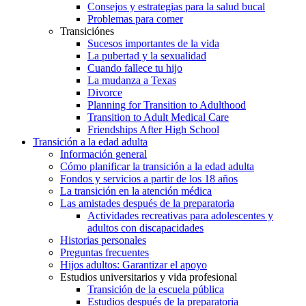
Consejos y estrategias para la salud bucal
Problemas para comer
Transiciónes
Sucesos importantes de la vida
La pubertad y la sexualidad
Cuando fallece tu hijo
La mudanza a Texas
Divorce
Planning for Transition to Adulthood
Transition to Adult Medical Care
Friendships After High School
Transición a la edad adulta
Información general
Cómo planificar la transición a la edad adulta
Fondos y servicios a partir de los 18 años
La transición en la atención médica
Las amistades después de la preparatoria
Actividades recreativas para adolescentes y
adultos con discapacidades
Historias personales
Preguntas frecuentes
Hijos adultos: Garantizar el apoyo
Estudios universitarios y vida profesional
Transición de la escuela pública
Estudios después de la preparatoria