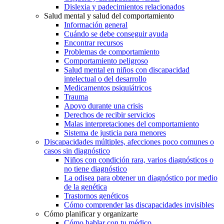
Dislexia y padecimientos relacionados
Salud mental y salud del comportamiento
Información general
Cuándo se debe conseguir ayuda
Encontrar recursos
Problemas de comportamiento
Comportamiento peligroso
Salud mental en niños con discapacidad
intelectual o del desarrollo
Medicamentos psiquiátricos
Trauma
Apoyo durante una crisis
Derechos de recibir servicios
Malas interpretaciones del comportamiento
Sistema de justicia para menores
Discapacidades múltiples, afecciones poco comunes o
casos sin diagnóstico
Niños con condición rara, varios diagnósticos o
no tiene diagnóstico
La odisea para obtener un diagnóstico por medio
de la genética
Trastornos genéticos
Cómo comprender las discapacidades invisibles
Cómo planificar y organizarte
Cómo hablar con tu médico