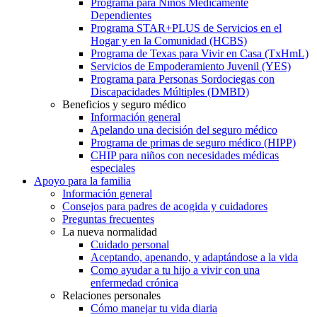
Programa para Niños Médicamente
Dependientes
Programa STAR+PLUS de Servicios en el
Hogar y en la Comunidad (HCBS)
Programa de Texas para Vivir en Casa (TxHmL)
Servicios de Empoderamiento Juvenil (YES)
Programa para Personas Sordociegas con
Discapacidades Múltiples (DMBD)
Beneficios y seguro médico
Información general
Apelando una decisión del seguro médico
Programa de primas de seguro médico (HIPP)
CHIP para niños con necesidades médicas
especiales
Apoyo para la familia
Información general
Consejos para padres de acogida y cuidadores
Preguntas frecuentes
La nueva normalidad
Cuidado personal
Aceptando, apenando, y adaptándose a la vida
Como ayudar a tu hijo a vivir con una
enfermedad crónica
Relaciones personales
Cómo manejar tu vida diaria