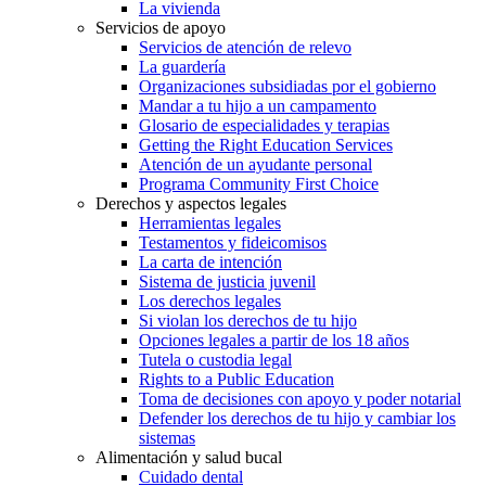
La vivienda
Servicios de apoyo
Servicios de atención de relevo
La guardería
Organizaciones subsidiadas por el gobierno
Mandar a tu hijo a un campamento
Glosario de especialidades y terapias
Getting the Right Education Services
Atención de un ayudante personal
Programa Community First Choice
Derechos y aspectos legales
Herramientas legales
Testamentos y fideicomisos
La carta de intención
Sistema de justicia juvenil
Los derechos legales
Si violan los derechos de tu hijo
Opciones legales a partir de los 18 años
Tutela o custodia legal
Rights to a Public Education
Toma de decisiones con apoyo y poder notarial
Defender los derechos de tu hijo y cambiar los
sistemas
Alimentación y salud bucal
Cuidado dental