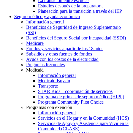
La transición entre escuelas
Estudios después de la preparatoria
Planeación para la transición a través del IEP
Seguro médico y ayuda económica
Información general
Beneficios de Seguridad de Ingreso Suplementario
(SSI)
Beneficios del Seguro Social por Incapacidad (SSDI)
Medicare
Fondos y servicios a partir de los 18 años
Subsidios y otras fuentes de fondos
Ayuda con los costos de la electricidad
Preguntas frecuentes
Medicaid
Información general
Medicaid Buy-In
Transporte
STAR Kids – coordinación de servicios
Programa de primas de seguro médico (HIPP)
Programa Community First Choice
Programas con exención
Información general
Servicios en el Hogar y en la Comunidad (HCS)
Servicios de Apoyo y Asistencia para Vivir en la
Comunidad (CLASS)