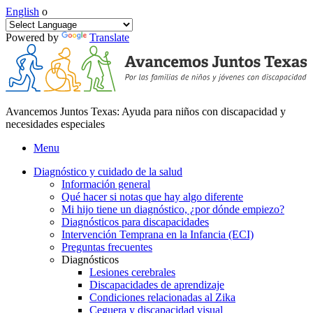
English
o
Powered by
Translate
Avancemos Juntos Texas: Ayuda para niños con discapacidad y
necesidades especiales
Menu
Diagnóstico y cuidado de la salud
Información general
Qué hacer si notas que hay algo diferente
Mi hijo tiene un diagnóstico, ¿por dónde empiezo?
Diagnósticos para discapacidades
Intervención Temprana en la Infancia (ECI)
Preguntas frecuentes
Diagnósticos
Lesiones cerebrales
Discapacidades de aprendizaje
Condiciones relacionadas al Zika
Ceguera y discapacidad visual