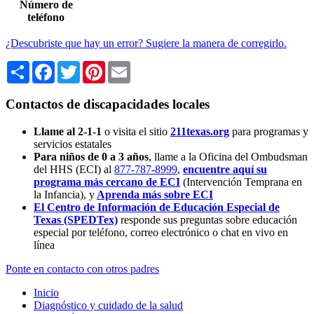
Número de
teléfono
¿Descubriste que hay un error? Sugiere la manera de corregirlo.
Share
Facebook
Twitter
Pinterest
Email
Contactos de discapacidades locales
Llame al 2-1-1
o visita el sitio
211texas.org
para programas y
servicios estatales
Para niños de 0 a 3 años
, llame a la Oficina del Ombudsman
del HHS (ECI) al
877-787-8999
,
encuentre aquí su
programa más cercano de ECI
(Intervención Temprana en
la Infancia),
y
Aprenda más sobre ECI
El Centro de Información de Educación Especial de
Texas (SPEDTex)
responde sus preguntas sobre educación
especial por teléfono, correo electrónico o chat en vivo en
línea
Ponte en contacto con otros padres
Inicio
Diagnóstico y cuidado de la salud