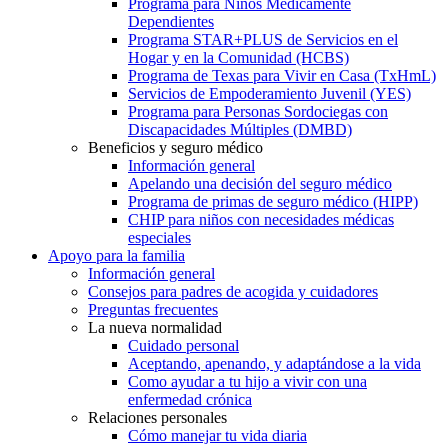
Programa para Niños Médicamente
Dependientes
Programa STAR+PLUS de Servicios en el
Hogar y en la Comunidad (HCBS)
Programa de Texas para Vivir en Casa (TxHmL)
Servicios de Empoderamiento Juvenil (YES)
Programa para Personas Sordociegas con
Discapacidades Múltiples (DMBD)
Beneficios y seguro médico
Información general
Apelando una decisión del seguro médico
Programa de primas de seguro médico (HIPP)
CHIP para niños con necesidades médicas
especiales
Apoyo para la familia
Información general
Consejos para padres de acogida y cuidadores
Preguntas frecuentes
La nueva normalidad
Cuidado personal
Aceptando, apenando, y adaptándose a la vida
Como ayudar a tu hijo a vivir con una
enfermedad crónica
Relaciones personales
Cómo manejar tu vida diaria