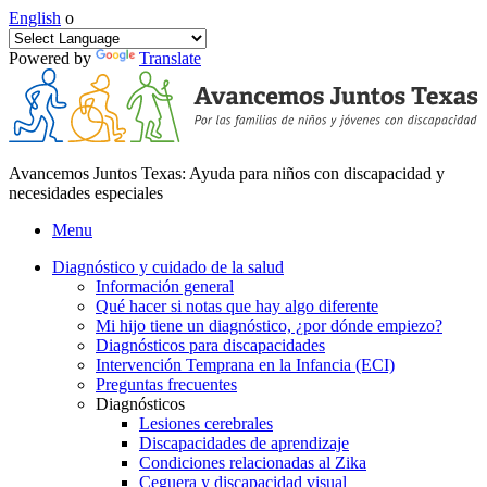
English
o
Powered by
Translate
Avancemos Juntos Texas: Ayuda para niños con discapacidad y
necesidades especiales
Menu
Diagnóstico y cuidado de la salud
Información general
Qué hacer si notas que hay algo diferente
Mi hijo tiene un diagnóstico, ¿por dónde empiezo?
Diagnósticos para discapacidades
Intervención Temprana en la Infancia (ECI)
Preguntas frecuentes
Diagnósticos
Lesiones cerebrales
Discapacidades de aprendizaje
Condiciones relacionadas al Zika
Ceguera y discapacidad visual