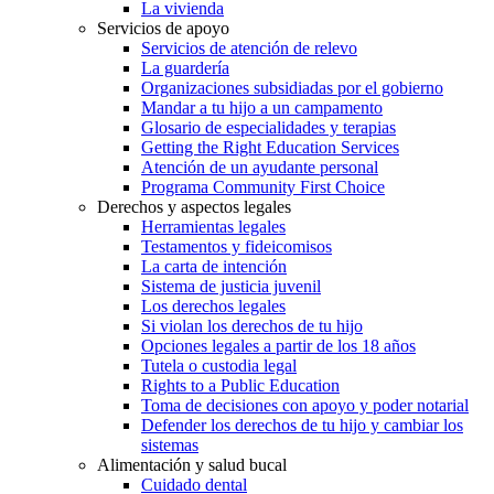
La vivienda
Servicios de apoyo
Servicios de atención de relevo
La guardería
Organizaciones subsidiadas por el gobierno
Mandar a tu hijo a un campamento
Glosario de especialidades y terapias
Getting the Right Education Services
Atención de un ayudante personal
Programa Community First Choice
Derechos y aspectos legales
Herramientas legales
Testamentos y fideicomisos
La carta de intención
Sistema de justicia juvenil
Los derechos legales
Si violan los derechos de tu hijo
Opciones legales a partir de los 18 años
Tutela o custodia legal
Rights to a Public Education
Toma de decisiones con apoyo y poder notarial
Defender los derechos de tu hijo y cambiar los
sistemas
Alimentación y salud bucal
Cuidado dental