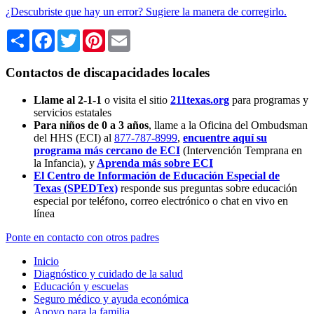
¿Descubriste que hay un error? Sugiere la manera de corregirlo.
Share
Facebook
Twitter
Pinterest
Email
Contactos de discapacidades locales
Llame al 2-1-1
o visita el sitio
211texas.org
para programas y
servicios estatales
Para niños de 0 a 3 años
, llame a la Oficina del Ombudsman
del HHS (ECI) al
877-787-8999
,
encuentre aquí su
programa más cercano de ECI
(Intervención Temprana en
la Infancia),
y
Aprenda más sobre ECI
El Centro de Información de Educación Especial de
Texas (SPEDTex)
responde sus preguntas sobre educación
especial por teléfono, correo electrónico o chat en vivo en
línea
Ponte en contacto con otros padres
Inicio
Diagnóstico y cuidado de la salud
Educación y escuelas
Seguro médico y ayuda económica
Apoyo para la familia