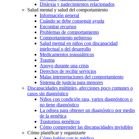
Dislexia y padecimientos relacionados
Salud mental y salud del comportamiento
Información general
Cuándo se debe conseguir ayuda
Encontrar recursos
Problemas de comportamiento
Comportamiento peligroso
Salud mental en niños con discapacidad
intelectual o del desarrollo
Medicamentos psiquiátricos
Trauma
Apoyo durante una crisis
Derechos de recibir servicios
Malas interpretaciones del comportamiento
Sistema de justicia para menores
Discapacidades múltiples, afecciones poco comunes o
casos sin diagnóstico
Niños con condición rara, varios diagnósticos o
no tiene diagnóstico
La odisea para obtener un diagnóstico por medio
de la genética
Trastornos genéticos
Cómo comprender las discapacidades invisibles
Cómo planificar y organizarte
Cómo hablar con tu médico