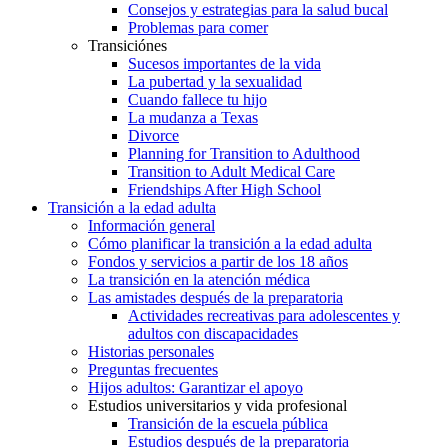
Consejos y estrategias para la salud bucal
Problemas para comer
Transiciónes
Sucesos importantes de la vida
La pubertad y la sexualidad
Cuando fallece tu hijo
La mudanza a Texas
Divorce
Planning for Transition to Adulthood
Transition to Adult Medical Care
Friendships After High School
Transición a la edad adulta
Información general
Cómo planificar la transición a la edad adulta
Fondos y servicios a partir de los 18 años
La transición en la atención médica
Las amistades después de la preparatoria
Actividades recreativas para adolescentes y
adultos con discapacidades
Historias personales
Preguntas frecuentes
Hijos adultos: Garantizar el apoyo
Estudios universitarios y vida profesional
Transición de la escuela pública
Estudios después de la preparatoria