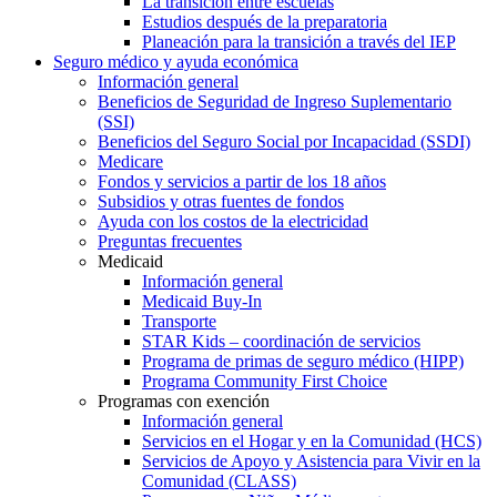
La transición entre escuelas
Estudios después de la preparatoria
Planeación para la transición a través del IEP
Seguro médico y ayuda económica
Información general
Beneficios de Seguridad de Ingreso Suplementario
(SSI)
Beneficios del Seguro Social por Incapacidad (SSDI)
Medicare
Fondos y servicios a partir de los 18 años
Subsidios y otras fuentes de fondos
Ayuda con los costos de la electricidad
Preguntas frecuentes
Medicaid
Información general
Medicaid Buy-In
Transporte
STAR Kids – coordinación de servicios
Programa de primas de seguro médico (HIPP)
Programa Community First Choice
Programas con exención
Información general
Servicios en el Hogar y en la Comunidad (HCS)
Servicios de Apoyo y Asistencia para Vivir en la
Comunidad (CLASS)