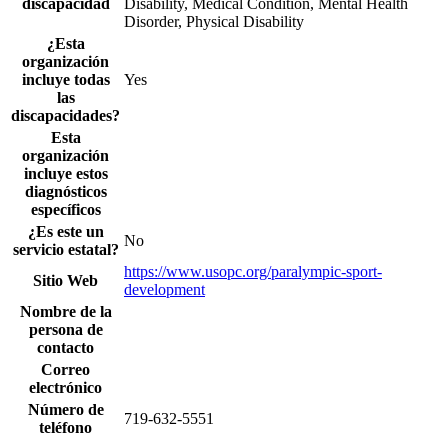
discapacidad
Disability, Medical Condition, Mental Health
Disorder, Physical Disability
¿Esta
organización
incluye todas
Yes
las
discapacidades?
Esta
organización
incluye estos
diagnósticos
específicos
¿Es este un
No
servicio estatal?
https://www.usopc.org/paralympic-sport-
Sitio Web
development
Nombre de la
persona de
contacto
Correo
electrónico
Número de
719-632-5551
teléfono