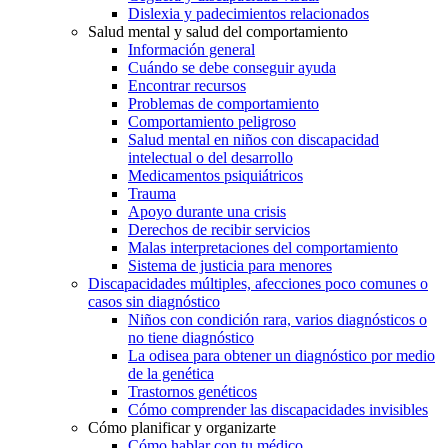
Dislexia y padecimientos relacionados
Salud mental y salud del comportamiento
Información general
Cuándo se debe conseguir ayuda
Encontrar recursos
Problemas de comportamiento
Comportamiento peligroso
Salud mental en niños con discapacidad
intelectual o del desarrollo
Medicamentos psiquiátricos
Trauma
Apoyo durante una crisis
Derechos de recibir servicios
Malas interpretaciones del comportamiento
Sistema de justicia para menores
Discapacidades múltiples, afecciones poco comunes o
casos sin diagnóstico
Niños con condición rara, varios diagnósticos o
no tiene diagnóstico
La odisea para obtener un diagnóstico por medio
de la genética
Trastornos genéticos
Cómo comprender las discapacidades invisibles
Cómo planificar y organizarte
Cómo hablar con tu médico