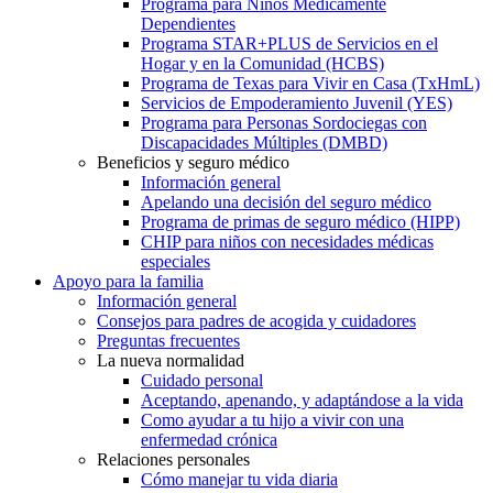
Programa para Niños Médicamente
Dependientes
Programa STAR+PLUS de Servicios en el
Hogar y en la Comunidad (HCBS)
Programa de Texas para Vivir en Casa (TxHmL)
Servicios de Empoderamiento Juvenil (YES)
Programa para Personas Sordociegas con
Discapacidades Múltiples (DMBD)
Beneficios y seguro médico
Información general
Apelando una decisión del seguro médico
Programa de primas de seguro médico (HIPP)
CHIP para niños con necesidades médicas
especiales
Apoyo para la familia
Información general
Consejos para padres de acogida y cuidadores
Preguntas frecuentes
La nueva normalidad
Cuidado personal
Aceptando, apenando, y adaptándose a la vida
Como ayudar a tu hijo a vivir con una
enfermedad crónica
Relaciones personales
Cómo manejar tu vida diaria