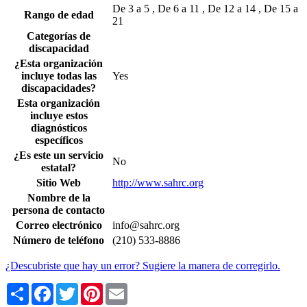
De 3 a 5 , De 6 a 11 , De 12 a 14 , De 15 a
Rango de edad
21
Categorías de
discapacidad
¿Esta organización
incluye todas las
Yes
discapacidades?
Esta organización
incluye estos
diagnósticos
específicos
¿Es este un servicio
No
estatal?
Sitio Web
http://www.sahrc.org
Nombre de la
persona de contacto
Correo electrónico
info@sahrc.org
Número de teléfono
(210) 533-8886
¿Descubriste que hay un error? Sugiere la manera de corregirlo.
Share
Facebook
Twitter
Pinterest
Email