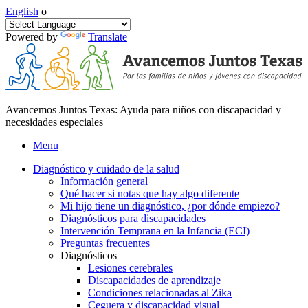
English
o
Powered by
Translate
Avancemos Juntos Texas: Ayuda para niños con discapacidad y
necesidades especiales
Menu
Diagnóstico y cuidado de la salud
Información general
Qué hacer si notas que hay algo diferente
Mi hijo tiene un diagnóstico, ¿por dónde empiezo?
Diagnósticos para discapacidades
Intervención Temprana en la Infancia (ECI)
Preguntas frecuentes
Diagnósticos
Lesiones cerebrales
Discapacidades de aprendizaje
Condiciones relacionadas al Zika
Ceguera y discapacidad visual