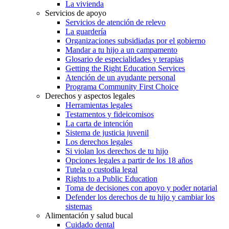
La vivienda
Servicios de apoyo
Servicios de atención de relevo
La guardería
Organizaciones subsidiadas por el gobierno
Mandar a tu hijo a un campamento
Glosario de especialidades y terapias
Getting the Right Education Services
Atención de un ayudante personal
Programa Community First Choice
Derechos y aspectos legales
Herramientas legales
Testamentos y fideicomisos
La carta de intención
Sistema de justicia juvenil
Los derechos legales
Si violan los derechos de tu hijo
Opciones legales a partir de los 18 años
Tutela o custodia legal
Rights to a Public Education
Toma de decisiones con apoyo y poder notarial
Defender los derechos de tu hijo y cambiar los
sistemas
Alimentación y salud bucal
Cuidado dental