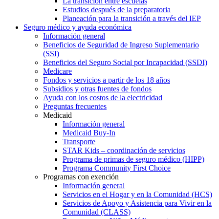
La transición entre escuelas
Estudios después de la preparatoria
Planeación para la transición a través del IEP
Seguro médico y ayuda económica
Información general
Beneficios de Seguridad de Ingreso Suplementario
(SSI)
Beneficios del Seguro Social por Incapacidad (SSDI)
Medicare
Fondos y servicios a partir de los 18 años
Subsidios y otras fuentes de fondos
Ayuda con los costos de la electricidad
Preguntas frecuentes
Medicaid
Información general
Medicaid Buy-In
Transporte
STAR Kids – coordinación de servicios
Programa de primas de seguro médico (HIPP)
Programa Community First Choice
Programas con exención
Información general
Servicios en el Hogar y en la Comunidad (HCS)
Servicios de Apoyo y Asistencia para Vivir en la
Comunidad (CLASS)