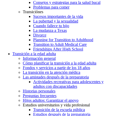
Consejos y estrategias para la salud bucal
Problemas para comer
Transiciónes
Sucesos importantes de la vida
La pubertad y la sexualidad
Cuando fallece tu hijo
La mudanza a Texas
Divorce
Planning for Transition to Adulthood
Transition to Adult Medical Care
Friendships After High School
Transición a la edad adulta
Información general
Cómo planificar la transición a la edad adulta
Fondos y servicios a partir de los 18 años
La transición en la atención médica
Las amistades después de la preparatoria
Actividades recreativas para adolescentes y
adultos con discapacidades
Historias personales
Preguntas frecuentes
Hijos adultos: Garantizar el apoyo
Estudios universitarios y vida profesional
Transición de la escuela pública
Estudios después de la preparatoria