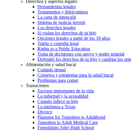
Derechos y aspectos legales
Herramientas legales
Testamentos y fideicomisos
La carta de intención
Sistema de justicia juvenil
Los derechos legales
Si violan los derechos de tu hijo
Opciones legales a partir de los 18 años
Tutela o custodia legal
Rights to a Public Education
Toma de decisiones con apoyo y poder notarial
Defender los derechos de tu hijo y cambiar los sis
Alimentación y salud bucal
Cuidado dental
Consejos y estrategias para la salud bucal
Problemas para comer
Transiciónes
Sucesos importantes de la vida
La pubertad y la sexualidad
Cuando fallece tu hijo
La mudanza a Texas
Divorce
Planning for Transition to Adulthood
Transition to Adult Medical Care
Friendships After High School