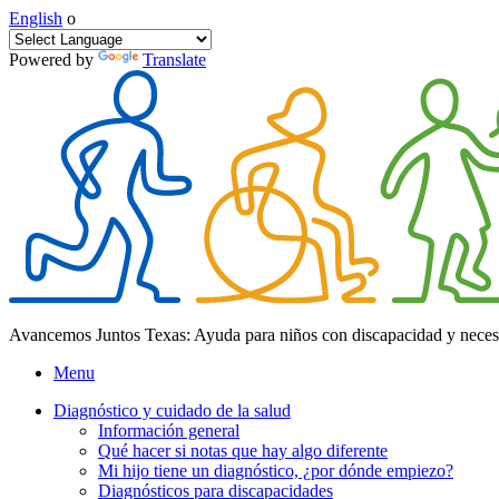
English
o
Powered by
Translate
Avancemos Juntos Texas: Ayuda para niños con discapacidad y neces
Menu
Diagnóstico y cuidado de la salud
Información general
Qué hacer si notas que hay algo diferente
Mi hijo tiene un diagnóstico, ¿por dónde empiezo?
Diagnósticos para discapacidades