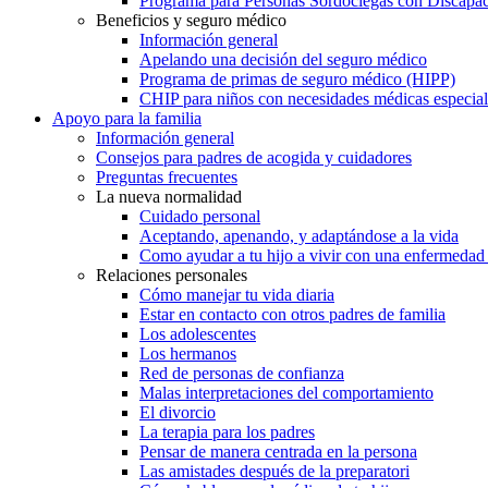
Programa para Personas Sordociegas con Discap
Beneficios y seguro médico
Información general
Apelando una decisión del seguro médico
Programa de primas de seguro médico (HIPP)
CHIP para niños con necesidades médicas especial
Apoyo para la familia
Información general
Consejos para padres de acogida y cuidadores
Preguntas frecuentes
La nueva normalidad
Cuidado personal
Aceptando, apenando, y adaptándose a la vida
Como ayudar a tu hijo a vivir con una enfermedad
Relaciones personales
Cómo manejar tu vida diaria
Estar en contacto con otros padres de familia
Los adolescentes
Los hermanos
Red de personas de confianza
Malas interpretaciones del comportamiento
El divorcio
La terapia para los padres
Pensar de manera centrada en la persona
Las amistades después de la preparatori