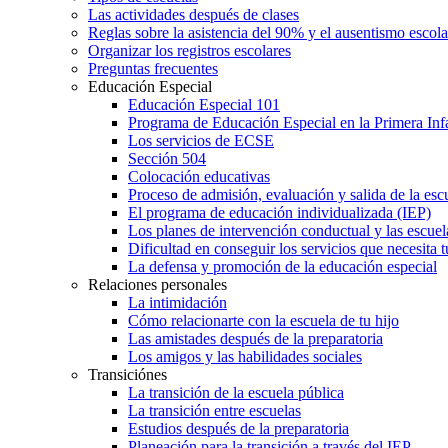
Las actividades después de clases
Reglas sobre la asistencia del 90% y el ausentismo escol
Organizar los registros escolares
Preguntas frecuentes
Educación Especial
Educación Especial 101
Programa de Educación Especial en la Primera Inf
Los servicios de ECSE
Sección 504
Colocación educativas
Proceso de admisión, evaluación y salida de la es
El programa de educación individualizada (IEP)
Los planes de intervención conductual y las escuel
Dificultad en conseguir los servicios que necesita t
La defensa y promoción de la educación especial
Relaciones personales
La intimidación
Cómo relacionarte con la escuela de tu hijo
Las amistades después de la preparatoria
Los amigos y las habilidades sociales
Transiciónes
La transición de la escuela pública
La transición entre escuelas
Estudios después de la preparatoria
Planeación para la transición a través del IEP