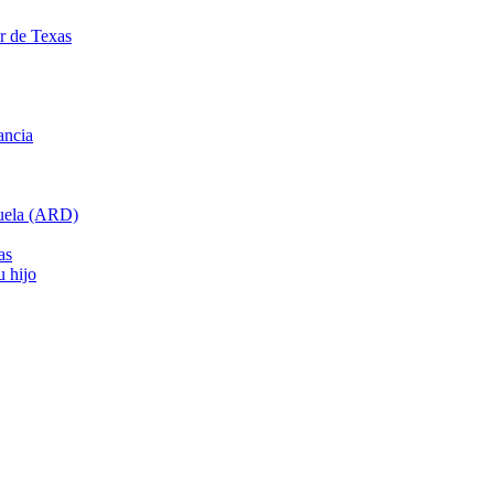
ar de Texas
ancia
cuela (ARD)
as
u hijo