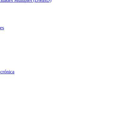
acidades Múltiples (DMBD)
es
 crónica