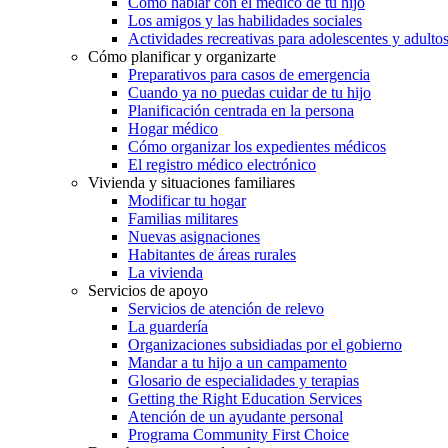
Cómo hablar con el médico de tu hijo
Los amigos y las habilidades sociales
Actividades recreativas para adolescentes y adulto
Cómo planificar y organizarte
Preparativos para casos de emergencia
Cuando ya no puedas cuidar de tu hijo
Planificación centrada en la persona
Hogar médico
Cómo organizar los expedientes médicos
El registro médico electrónico
Vivienda y situaciones familiares
Modificar tu hogar
Familias militares
Nuevas asignaciones
Habitantes de áreas rurales
La vivienda
Servicios de apoyo
Servicios de atención de relevo
La guardería
Organizaciones subsidiadas por el gobierno
Mandar a tu hijo a un campamento
Glosario de especialidades y terapias
Getting the Right Education Services
Atención de un ayudante personal
Programa Community First Choice