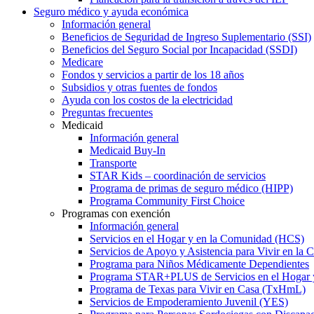
Seguro médico y ayuda económica
Información general
Beneficios de Seguridad de Ingreso Suplementario (SSI)
Beneficios del Seguro Social por Incapacidad (SSDI)
Medicare
Fondos y servicios a partir de los 18 años
Subsidios y otras fuentes de fondos
Ayuda con los costos de la electricidad
Preguntas frecuentes
Medicaid
Información general
Medicaid Buy-In
Transporte
STAR Kids – coordinación de servicios
Programa de primas de seguro médico (HIPP)
Programa Community First Choice
Programas con exención
Información general
Servicios en el Hogar y en la Comunidad (HCS)
Servicios de Apoyo y Asistencia para Vivir en l
Programa para Niños Médicamente Dependientes
Programa STAR+PLUS de Servicios en el Hogar
Programa de Texas para Vivir en Casa (TxHmL)
Servicios de Empoderamiento Juvenil (YES)