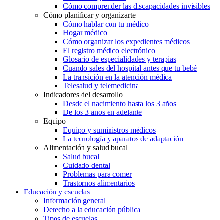
Cómo comprender las discapacidades invisibles
Cómo planificar y organizarte
Cómo hablar con tu médico
Hogar médico
Cómo organizar los expedientes médicos
El registro médico electrónico
Glosario de especialidades y terapias
Cuando sales del hospital antes que tu bebé
La transición en la atención médica
Telesalud y telemedicina
Indicadores del desarrollo
Desde el nacimiento hasta los 3 años
De los 3 años en adelante
Equipo
Equipo y suministros médicos
La tecnología y aparatos de adaptación
Alimentación y salud bucal
Salud bucal
Cuidado dental
Problemas para comer
Trastornos alimentarios
Educación y escuelas
Información general
Derecho a la educación pública
Tipos de escuelas