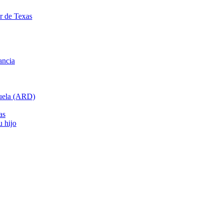
ar de Texas
ancia
cuela (ARD)
as
u hijo