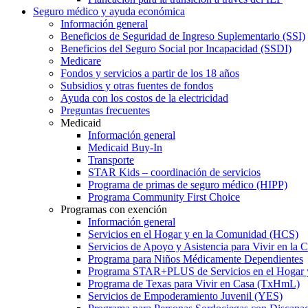
Seguro médico y ayuda económica
Información general
Beneficios de Seguridad de Ingreso Suplementario (SSI)
Beneficios del Seguro Social por Incapacidad (SSDI)
Medicare
Fondos y servicios a partir de los 18 años
Subsidios y otras fuentes de fondos
Ayuda con los costos de la electricidad
Preguntas frecuentes
Medicaid
Información general
Medicaid Buy-In
Transporte
STAR Kids – coordinación de servicios
Programa de primas de seguro médico (HIPP)
Programa Community First Choice
Programas con exención
Información general
Servicios en el Hogar y en la Comunidad (HCS)
Servicios de Apoyo y Asistencia para Vivir en l
Programa para Niños Médicamente Dependientes
Programa STAR+PLUS de Servicios en el Hogar
Programa de Texas para Vivir en Casa (TxHmL)
Servicios de Empoderamiento Juvenil (YES)