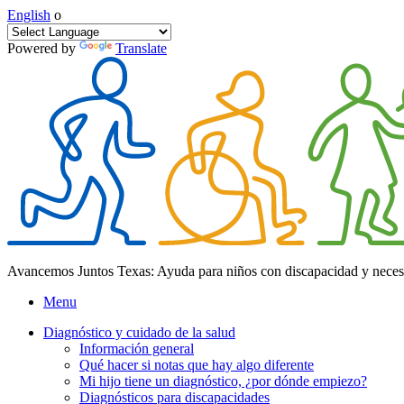
English
o
Powered by
Translate
Avancemos Juntos Texas: Ayuda para niños con discapacidad y neces
Menu
Diagnóstico y cuidado de la salud
Información general
Qué hacer si notas que hay algo diferente
Mi hijo tiene un diagnóstico, ¿por dónde empiezo?
Diagnósticos para discapacidades