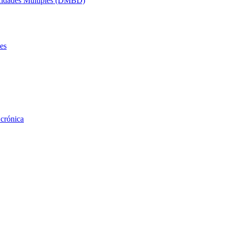
acidades Múltiples (DMBD)
es
 crónica