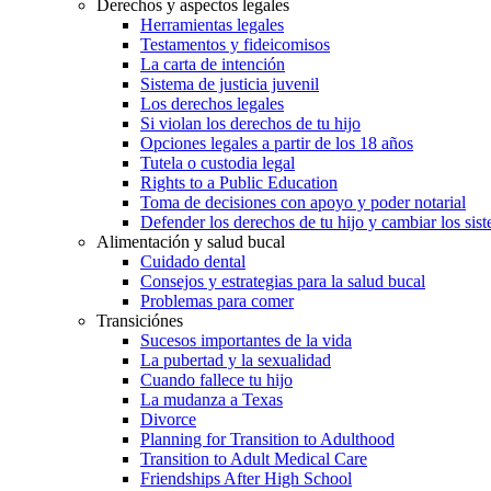
Derechos y aspectos legales
Herramientas legales
Testamentos y fideicomisos
La carta de intención
Sistema de justicia juvenil
Los derechos legales
Si violan los derechos de tu hijo
Opciones legales a partir de los 18 años
Tutela o custodia legal
Rights to a Public Education
Toma de decisiones con apoyo y poder notarial
Defender los derechos de tu hijo y cambiar los sis
Alimentación y salud bucal
Cuidado dental
Consejos y estrategias para la salud bucal
Problemas para comer
Transiciónes
Sucesos importantes de la vida
La pubertad y la sexualidad
Cuando fallece tu hijo
La mudanza a Texas
Divorce
Planning for Transition to Adulthood
Transition to Adult Medical Care
Friendships After High School