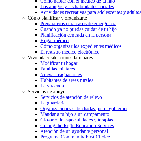
Cómo hablar con el médico de tu hijo
Los amigos y las habilidades sociales
Actividades recreativas para adolescentes y adulto
Cómo planificar y organizarte
Preparativos para casos de emergencia
Cuando ya no puedas cuidar de tu hijo
Planificación centrada en la persona
Hogar médico
Cómo organizar los expedientes médicos
El registro médico electrónico
Vivienda y situaciones familiares
Modificar tu hogar
Familias militares
Nuevas asignaciones
Habitantes de áreas rurales
La vivienda
Servicios de apoyo
Servicios de atención de relevo
La guardería
Organizaciones subsidiadas por el gobierno
Mandar a tu hijo a un campamento
Glosario de especialidades y terapias
Getting the Right Education Services
Atención de un ayudante personal
Programa Community First Choice