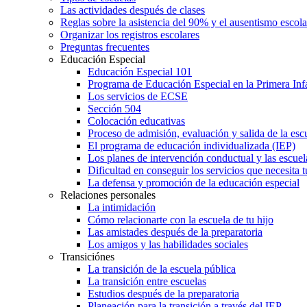
Las actividades después de clases
Reglas sobre la asistencia del 90% y el ausentismo escol
Organizar los registros escolares
Preguntas frecuentes
Educación Especial
Educación Especial 101
Programa de Educación Especial en la Primera Inf
Los servicios de ECSE
Sección 504
Colocación educativas
Proceso de admisión, evaluación y salida de la es
El programa de educación individualizada (IEP)
Los planes de intervención conductual y las escuel
Dificultad en conseguir los servicios que necesita t
La defensa y promoción de la educación especial
Relaciones personales
La intimidación
Cómo relacionarte con la escuela de tu hijo
Las amistades después de la preparatoria
Los amigos y las habilidades sociales
Transiciónes
La transición de la escuela pública
La transición entre escuelas
Estudios después de la preparatoria
Planeación para la transición a través del IEP