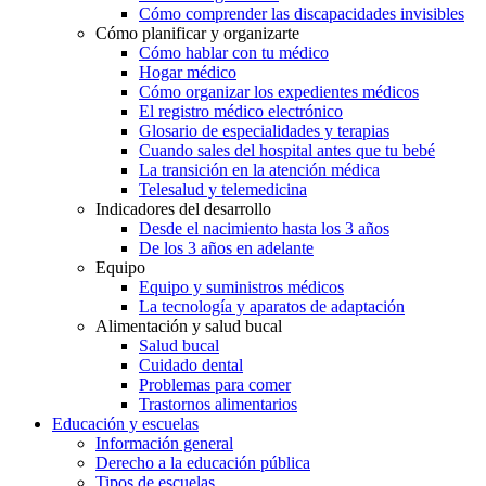
Cómo comprender las discapacidades invisibles
Cómo planificar y organizarte
Cómo hablar con tu médico
Hogar médico
Cómo organizar los expedientes médicos
El registro médico electrónico
Glosario de especialidades y terapias
Cuando sales del hospital antes que tu bebé
La transición en la atención médica
Telesalud y telemedicina
Indicadores del desarrollo
Desde el nacimiento hasta los 3 años
De los 3 años en adelante
Equipo
Equipo y suministros médicos
La tecnología y aparatos de adaptación
Alimentación y salud bucal
Salud bucal
Cuidado dental
Problemas para comer
Trastornos alimentarios
Educación y escuelas
Información general
Derecho a la educación pública
Tipos de escuelas