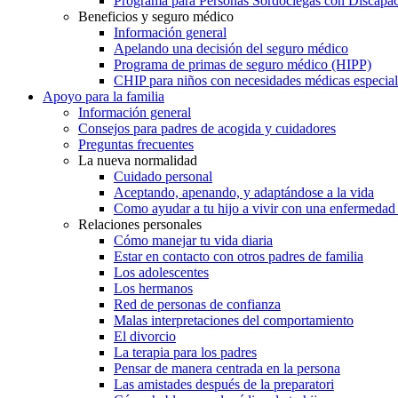
Programa para Personas Sordociegas con Discap
Beneficios y seguro médico
Información general
Apelando una decisión del seguro médico
Programa de primas de seguro médico (HIPP)
CHIP para niños con necesidades médicas especial
Apoyo para la familia
Información general
Consejos para padres de acogida y cuidadores
Preguntas frecuentes
La nueva normalidad
Cuidado personal
Aceptando, apenando, y adaptándose a la vida
Como ayudar a tu hijo a vivir con una enfermedad
Relaciones personales
Cómo manejar tu vida diaria
Estar en contacto con otros padres de familia
Los adolescentes
Los hermanos
Red de personas de confianza
Malas interpretaciones del comportamiento
El divorcio
La terapia para los padres
Pensar de manera centrada en la persona
Las amistades después de la preparatori