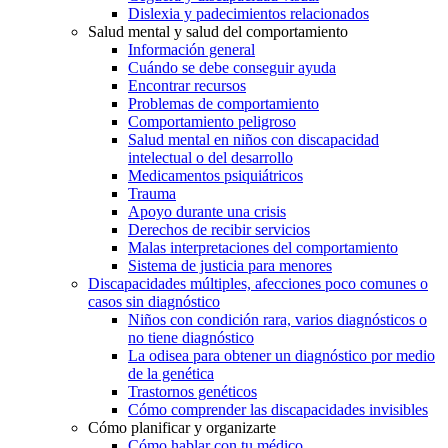
Dislexia y padecimientos relacionados
Salud mental y salud del comportamiento
Información general
Cuándo se debe conseguir ayuda
Encontrar recursos
Problemas de comportamiento
Comportamiento peligroso
Salud mental en niños con discapacidad
intelectual o del desarrollo
Medicamentos psiquiátricos
Trauma
Apoyo durante una crisis
Derechos de recibir servicios
Malas interpretaciones del comportamiento
Sistema de justicia para menores
Discapacidades múltiples, afecciones poco comunes o
casos sin diagnóstico
Niños con condición rara, varios diagnósticos o
no tiene diagnóstico
La odisea para obtener un diagnóstico por medio
de la genética
Trastornos genéticos
Cómo comprender las discapacidades invisibles
Cómo planificar y organizarte
Cómo hablar con tu médico