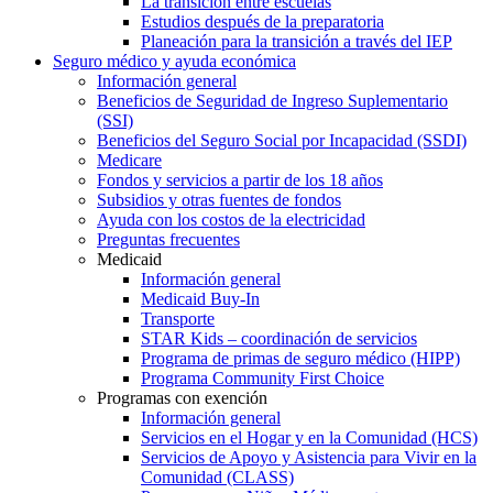
La transición entre escuelas
Estudios después de la preparatoria
Planeación para la transición a través del IEP
Seguro médico y ayuda económica
Información general
Beneficios de Seguridad de Ingreso Suplementario
(SSI)
Beneficios del Seguro Social por Incapacidad (SSDI)
Medicare
Fondos y servicios a partir de los 18 años
Subsidios y otras fuentes de fondos
Ayuda con los costos de la electricidad
Preguntas frecuentes
Medicaid
Información general
Medicaid Buy-In
Transporte
STAR Kids – coordinación de servicios
Programa de primas de seguro médico (HIPP)
Programa Community First Choice
Programas con exención
Información general
Servicios en el Hogar y en la Comunidad (HCS)
Servicios de Apoyo y Asistencia para Vivir en la
Comunidad (CLASS)