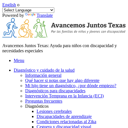
English
o
Powered by
Translate
Avancemos Juntos Texas: Ayuda para niños con discapacidad y
necesidades especiales
Menu
Diagnóstico y cuidado de la salud
Información general
Qué hacer si notas que hay algo diferente
Mi hijo tiene un diagnóstico, ¿por dónde empiezo?
Diagnósticos para discapacidades
Intervención Temprana en la Infancia (ECI)
Preguntas frecuentes
Diagnósticos
Lesiones cerebrales
Discapacidades de aprendizaje
Condiciones relacionadas al Zika
Ceguera y discapacidad visual