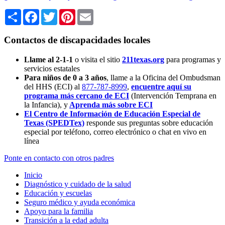
Share
Facebook
Twitter
Pinterest
Email
Contactos de discapacidades locales
Llame al 2-1-1
o visita el sitio
211texas.org
para programas y
servicios estatales
Para niños de 0 a 3 años
, llame a la Oficina del Ombudsman
del HHS (ECI) al
877-787-8999
,
encuentre aquí su
programa más cercano de ECI
(Intervención Temprana en
la Infancia),
y
Aprenda más sobre ECI
El Centro de Información de Educación Especial de
Texas (SPEDTex)
responde sus preguntas sobre educación
especial por teléfono, correo electrónico o chat en vivo en
línea
Ponte en contacto con otros padres
Inicio
Diagnóstico y cuidado de la salud
Educación y escuelas
Seguro médico y ayuda económica
Apoyo para la familia
Transición a la edad adulta