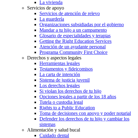
La vivienda
Servicios de apoyo
Servicios de atención de relevo
La guardería
Organizaciones subsidiadas por el gobierno
Mandar a tu hijo a un campamento
Glosario de especialidades y terapias
Getting the Right Education Services
Atención de un ayudante personal
Programa Community First Choice
Derechos y aspectos legales
Herramientas legales
Testamentos y fideicomisos
La carta de intención
Sistema de justicia juvenil
Los derechos legales
Si violan los derechos de tu hijo
Opciones legales a partir de los 18 años
Tutela o custodia legal
Rights to a Public Education
Toma de decisiones con apoyo y poder notarial
Defender los derechos de tu hijo y cambiar los
sistemas
Alimentación y salud bucal
Cuidado dental