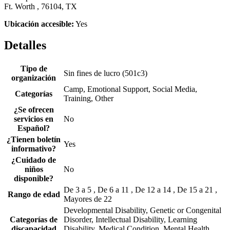
Ft. Worth , 76104, TX
Ubicación accesible:
Yes
Detalles
Tipo de
Sin fines de lucro (501c3)
organización
Camp, Emotional Support, Social Media,
Categorías
Training, Other
¿Se ofrecen
servicios en
No
Español?
¿Tienen boletín
Yes
informativo?
¿Cuidado de
niños
No
disponible?
De 3 a 5 , De 6 a 11 , De 12 a 14 , De 15 a 21 ,
Rango de edad
Mayores de 22
Developmental Disability, Genetic or Congenital
Categorías de
Disorder, Intellectual Disability, Learning
discapacidad
Disability, Medical Condition, Mental Health