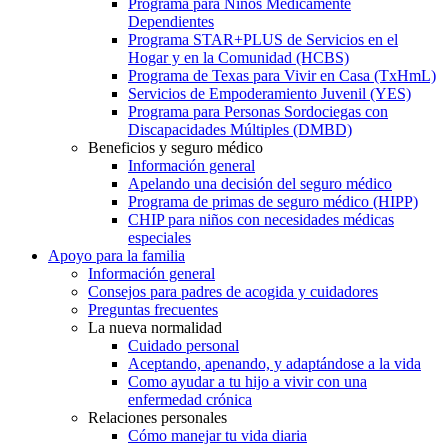
Programa para Niños Médicamente
Dependientes
Programa STAR+PLUS de Servicios en el
Hogar y en la Comunidad (HCBS)
Programa de Texas para Vivir en Casa (TxHmL)
Servicios de Empoderamiento Juvenil (YES)
Programa para Personas Sordociegas con
Discapacidades Múltiples (DMBD)
Beneficios y seguro médico
Información general
Apelando una decisión del seguro médico
Programa de primas de seguro médico (HIPP)
CHIP para niños con necesidades médicas
especiales
Apoyo para la familia
Información general
Consejos para padres de acogida y cuidadores
Preguntas frecuentes
La nueva normalidad
Cuidado personal
Aceptando, apenando, y adaptándose a la vida
Como ayudar a tu hijo a vivir con una
enfermedad crónica
Relaciones personales
Cómo manejar tu vida diaria