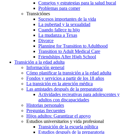
Consejos y estrategias para la salud bucal
Problemas para comer
Transiciónes
Sucesos importantes de la vida
La pubertad y la sexualidad
Cuando fallece tu hijo
La mudanza a Texas
Divorce
Planning for Transition to Adulthood
Transition to Adult Medical Care
Friendships After High School
Transición a la edad adulta
Información general
Cómo planificar la transición a la edad adulta
Fondos y servicios a partir de los 18 años
La transición en la atención médica
Las amistades después de la preparatoria
Actividades recreativas para adolescentes y
adultos con discapacidades
Historias personales
Preguntas frecuentes
Hijos adultos: Garantizar el apoyo
Estudios universitarios y vida profesional
Transición de la escuela pública
Estudios después de la preparatoria