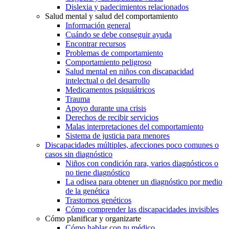
Dislexia y padecimientos relacionados
Salud mental y salud del comportamiento
Información general
Cuándo se debe conseguir ayuda
Encontrar recursos
Problemas de comportamiento
Comportamiento peligroso
Salud mental en niños con discapacidad
intelectual o del desarrollo
Medicamentos psiquiátricos
Trauma
Apoyo durante una crisis
Derechos de recibir servicios
Malas interpretaciones del comportamiento
Sistema de justicia para menores
Discapacidades múltiples, afecciones poco comunes o
casos sin diagnóstico
Niños con condición rara, varios diagnósticos o
no tiene diagnóstico
La odisea para obtener un diagnóstico por medio
de la genética
Trastornos genéticos
Cómo comprender las discapacidades invisibles
Cómo planificar y organizarte
Cómo hablar con tu médico