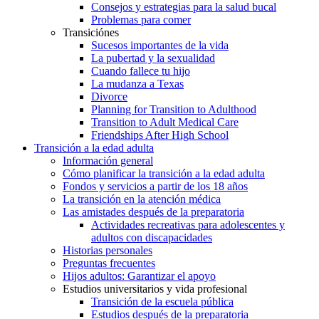
Consejos y estrategias para la salud bucal
Problemas para comer
Transiciónes
Sucesos importantes de la vida
La pubertad y la sexualidad
Cuando fallece tu hijo
La mudanza a Texas
Divorce
Planning for Transition to Adulthood
Transition to Adult Medical Care
Friendships After High School
Transición a la edad adulta
Información general
Cómo planificar la transición a la edad adulta
Fondos y servicios a partir de los 18 años
La transición en la atención médica
Las amistades después de la preparatoria
Actividades recreativas para adolescentes y
adultos con discapacidades
Historias personales
Preguntas frecuentes
Hijos adultos: Garantizar el apoyo
Estudios universitarios y vida profesional
Transición de la escuela pública
Estudios después de la preparatoria