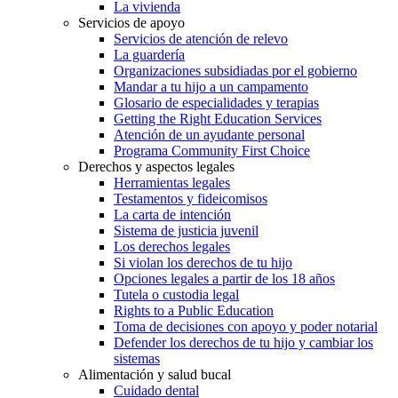
La vivienda
Servicios de apoyo
Servicios de atención de relevo
La guardería
Organizaciones subsidiadas por el gobierno
Mandar a tu hijo a un campamento
Glosario de especialidades y terapias
Getting the Right Education Services
Atención de un ayudante personal
Programa Community First Choice
Derechos y aspectos legales
Herramientas legales
Testamentos y fideicomisos
La carta de intención
Sistema de justicia juvenil
Los derechos legales
Si violan los derechos de tu hijo
Opciones legales a partir de los 18 años
Tutela o custodia legal
Rights to a Public Education
Toma de decisiones con apoyo y poder notarial
Defender los derechos de tu hijo y cambiar los
sistemas
Alimentación y salud bucal
Cuidado dental