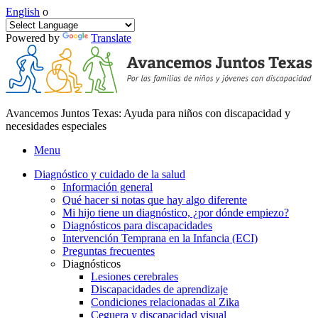
English
o
Powered by
Translate
Avancemos Juntos Texas: Ayuda para niños con discapacidad y
necesidades especiales
Menu
Diagnóstico y cuidado de la salud
Información general
Qué hacer si notas que hay algo diferente
Mi hijo tiene un diagnóstico, ¿por dónde empiezo?
Diagnósticos para discapacidades
Intervención Temprana en la Infancia (ECI)
Preguntas frecuentes
Diagnósticos
Lesiones cerebrales
Discapacidades de aprendizaje
Condiciones relacionadas al Zika
Ceguera y discapacidad visual