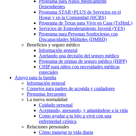
Programa para Niños Médicamente
Dependientes
Programa STAR+PLUS de Servicios en el
Hogar y en la Comunidad (HCBS)
Programa de Texas para Vivir en Casa (TxHmL)
Servicios de Empoderamiento Juvenil (YES)
Programa para Personas Sordociegas con
Discapacidades Múltiples (DMBD)
Beneficios y seguro médico
Información general
Apelando una decisión del seguro médico
Programa de primas de seguro médico (HIPP)
CHIP para niños con necesidades médicas
especiales
Apoyo para la familia
Información general
Consejos para padres de acogida y cuidadores
Preguntas frecuentes
La nueva normalidad
Cuidado personal
Aceptando, apenando, y adaptándose a la vida
Como ayudar a tu hijo a vivir con una
enfermedad crónica
Relaciones personales
Cómo manejar tu vida diaria