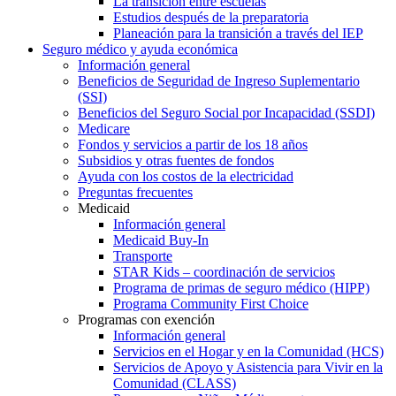
La transición entre escuelas
Estudios después de la preparatoria
Planeación para la transición a través del IEP
Seguro médico y ayuda económica
Información general
Beneficios de Seguridad de Ingreso Suplementario
(SSI)
Beneficios del Seguro Social por Incapacidad (SSDI)
Medicare
Fondos y servicios a partir de los 18 años
Subsidios y otras fuentes de fondos
Ayuda con los costos de la electricidad
Preguntas frecuentes
Medicaid
Información general
Medicaid Buy-In
Transporte
STAR Kids – coordinación de servicios
Programa de primas de seguro médico (HIPP)
Programa Community First Choice
Programas con exención
Información general
Servicios en el Hogar y en la Comunidad (HCS)
Servicios de Apoyo y Asistencia para Vivir en la
Comunidad (CLASS)