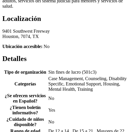
adultos, servicios del sistema judicial para menores y servicios de
salud.
Localización
9401 Southwest Freeway
Houston, 7074, TX
Ubicación accesible:
No
Detalles
Tipo de organización
Sin fines de lucro (501c3)
Case Management, Counseling, Disability
Categorías
Specific, Emotional Support, Housing,
Mental Health, Training
¿Se ofrecen servicios
No
en Español?
¿Tienen boletín
Yes
informativo?
¿Cuidado de niños
No
disponible?
Rango de edad
De 12 a 14 , De 15 a 21 , Mayores de 22