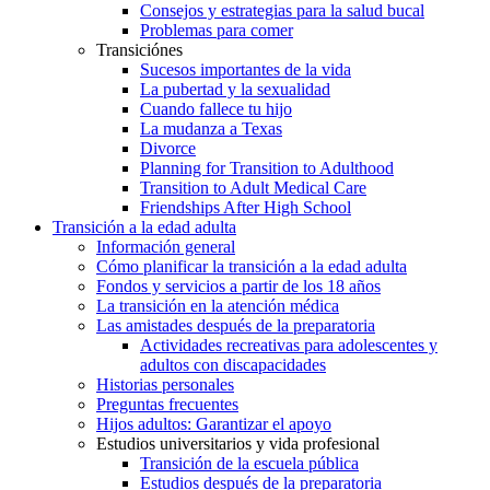
Consejos y estrategias para la salud bucal
Problemas para comer
Transiciónes
Sucesos importantes de la vida
La pubertad y la sexualidad
Cuando fallece tu hijo
La mudanza a Texas
Divorce
Planning for Transition to Adulthood
Transition to Adult Medical Care
Friendships After High School
Transición a la edad adulta
Información general
Cómo planificar la transición a la edad adulta
Fondos y servicios a partir de los 18 años
La transición en la atención médica
Las amistades después de la preparatoria
Actividades recreativas para adolescentes y
adultos con discapacidades
Historias personales
Preguntas frecuentes
Hijos adultos: Garantizar el apoyo
Estudios universitarios y vida profesional
Transición de la escuela pública
Estudios después de la preparatoria