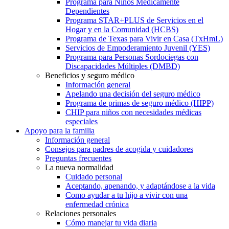
Programa para Niños Médicamente
Dependientes
Programa STAR+PLUS de Servicios en el
Hogar y en la Comunidad (HCBS)
Programa de Texas para Vivir en Casa (TxHmL)
Servicios de Empoderamiento Juvenil (YES)
Programa para Personas Sordociegas con
Discapacidades Múltiples (DMBD)
Beneficios y seguro médico
Información general
Apelando una decisión del seguro médico
Programa de primas de seguro médico (HIPP)
CHIP para niños con necesidades médicas
especiales
Apoyo para la familia
Información general
Consejos para padres de acogida y cuidadores
Preguntas frecuentes
La nueva normalidad
Cuidado personal
Aceptando, apenando, y adaptándose a la vida
Como ayudar a tu hijo a vivir con una
enfermedad crónica
Relaciones personales
Cómo manejar tu vida diaria