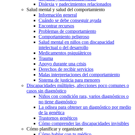
Dislexia y padecimientos relacionados
Salud mental y salud del comportamiento
Información general
Cuándo se debe conseguir ayuda
Encontrar recursos
Problemas de comportamiento
Comportamiento peligroso
Salud mental en niños con discapacidad
intelectual o del desarrollo
Medicamentos psiquiátricos
Trauma
Apoyo durante una crisis
Derechos de recibir servicios
Malas interpretaciones del comportamiento
Sistema de justicia para menores
Discapacidades múltiples, afecciones poco comunes o
casos sin diagnóstico
Niños con condición rara, varios diagnósticos o
no tiene diagnóstico
La odisea para obtener un diagnóstico por medio
de la genética
Trastornos genéticos
Cómo comprender las discapacidades invisibles
Cómo planificar y organizarte
Cómo hablar con tu médico