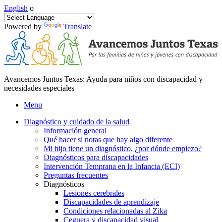
English
o
Powered by
Translate
Avancemos Juntos Texas: Ayuda para niños con discapacidad y
necesidades especiales
Menu
Diagnóstico y cuidado de la salud
Información general
Qué hacer si notas que hay algo diferente
Mi hijo tiene un diagnóstico, ¿por dónde empiezo?
Diagnósticos para discapacidades
Intervención Temprana en la Infancia (ECI)
Preguntas frecuentes
Diagnósticos
Lesiones cerebrales
Discapacidades de aprendizaje
Condiciones relacionadas al Zika
Ceguera y discapacidad visual