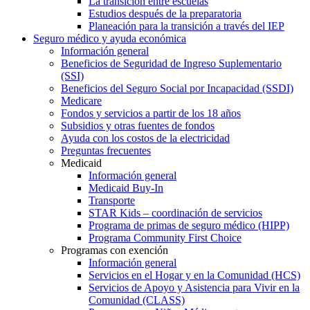
La transición entre escuelas
Estudios después de la preparatoria
Planeación para la transición a través del IEP
Seguro médico y ayuda económica
Información general
Beneficios de Seguridad de Ingreso Suplementario
(SSI)
Beneficios del Seguro Social por Incapacidad (SSDI)
Medicare
Fondos y servicios a partir de los 18 años
Subsidios y otras fuentes de fondos
Ayuda con los costos de la electricidad
Preguntas frecuentes
Medicaid
Información general
Medicaid Buy-In
Transporte
STAR Kids – coordinación de servicios
Programa de primas de seguro médico (HIPP)
Programa Community First Choice
Programas con exención
Información general
Servicios en el Hogar y en la Comunidad (HCS)
Servicios de Apoyo y Asistencia para Vivir en la
Comunidad (CLASS)