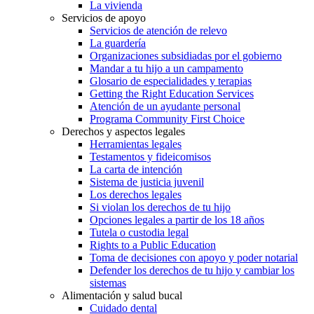
La vivienda
Servicios de apoyo
Servicios de atención de relevo
La guardería
Organizaciones subsidiadas por el gobierno
Mandar a tu hijo a un campamento
Glosario de especialidades y terapias
Getting the Right Education Services
Atención de un ayudante personal
Programa Community First Choice
Derechos y aspectos legales
Herramientas legales
Testamentos y fideicomisos
La carta de intención
Sistema de justicia juvenil
Los derechos legales
Si violan los derechos de tu hijo
Opciones legales a partir de los 18 años
Tutela o custodia legal
Rights to a Public Education
Toma de decisiones con apoyo y poder notarial
Defender los derechos de tu hijo y cambiar los
sistemas
Alimentación y salud bucal
Cuidado dental