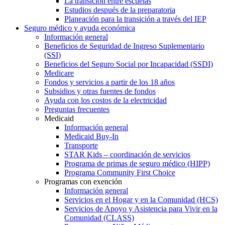
La transición entre escuelas
Estudios después de la preparatoria
Planeación para la transición a través del IEP
Seguro médico y ayuda económica
Información general
Beneficios de Seguridad de Ingreso Suplementario
(SSI)
Beneficios del Seguro Social por Incapacidad (SSDI)
Medicare
Fondos y servicios a partir de los 18 años
Subsidios y otras fuentes de fondos
Ayuda con los costos de la electricidad
Preguntas frecuentes
Medicaid
Información general
Medicaid Buy-In
Transporte
STAR Kids – coordinación de servicios
Programa de primas de seguro médico (HIPP)
Programa Community First Choice
Programas con exención
Información general
Servicios en el Hogar y en la Comunidad (HCS)
Servicios de Apoyo y Asistencia para Vivir en la
Comunidad (CLASS)