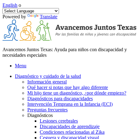
English
o
Powered by
Translate
Avancemos Juntos Texas: Ayuda para niños con discapacidad y
necesidades especiales
Menu
Diagnóstico y cuidado de la salud
Información general
Qué hacer si notas que hay algo diferente
Mi hijo tiene un diagnóstico, ¿por dónde empiezo?
Diagnósticos para discapacidades
Intervención Temprana en la Infancia (ECI)
Preguntas frecuentes
Diagnósticos
Lesiones cerebrales
Discapacidades de aprendizaje
Condiciones relacionadas al Zika
Ceguera y discapacidad visual