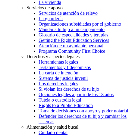
La vivienda
Servicios de apoyo
Servicios de atención de relevo
La guardería
Organizaciones subsidiadas por el gobierno
Mandar a tu hijo a un campamento
Glosario de especialidades y terapias
Getting the Right Education Services
Atención de un ayudante personal
Programa Community First Choice
Derechos y aspectos legales
Herramientas legales
Testamentos y fideicomisos
La carta de intención
Sistema de justicia juvenil
Los derechos legales
Si violan los derechos de tu hijo
Opciones legales a partir de los 18 años
Tutela o custodia legal
Rights to a Public Education
Toma de decisiones con apoyo y poder notarial
Defender los derechos de tu hijo y cambiar los
sistemas
Alimentación y salud bucal
Cuidado dental