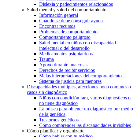
Dislexia y padecimientos relacionados
Salud mental y salud del comportamiento
Información general
Cuándo se debe conseguir ayuda
Encontrar recursos
Problemas de comportamiento
Comportamiento peligroso
Salud mental en niños con discapacidad
intelectual o del desarrollo
Medicamentos psiquiátricos
Trauma
Apoyo durante una crisis
Derechos de recibir servicios
Malas interpretaciones del comportamiento
Sistema de justicia para menores
Discapacidades múltiples, afecciones poco comunes o
casos sin diagnóstico
Niños con condición rara, varios diagnósticos o
no tiene diagnóstico
La odisea para obtener un diagnóstico por medio
de la genética
Trastornos genéticos
Cómo comprender las discapacidades invisibles
Cómo planificar y organizarte
Cómo hablar con tu médico