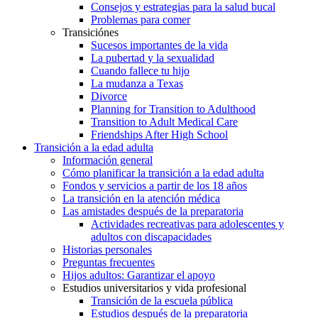
Consejos y estrategias para la salud bucal
Problemas para comer
Transiciónes
Sucesos importantes de la vida
La pubertad y la sexualidad
Cuando fallece tu hijo
La mudanza a Texas
Divorce
Planning for Transition to Adulthood
Transition to Adult Medical Care
Friendships After High School
Transición a la edad adulta
Información general
Cómo planificar la transición a la edad adulta
Fondos y servicios a partir de los 18 años
La transición en la atención médica
Las amistades después de la preparatoria
Actividades recreativas para adolescentes y
adultos con discapacidades
Historias personales
Preguntas frecuentes
Hijos adultos: Garantizar el apoyo
Estudios universitarios y vida profesional
Transición de la escuela pública
Estudios después de la preparatoria