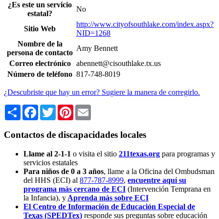
¿Es este un servicio
No
estatal?
http://www.cityofsouthlake.com/index.aspx?
Sitio Web
NID=1268
Nombre de la
Amy Bennett
persona de contacto
Correo electrónico
abennett@cisouthlake.tx.us
Número de teléfono
817-748-8019
¿Descubriste que hay un error? Sugiere la manera de corregirlo.
Share
Facebook
Twitter
Pinterest
Email
Contactos de discapacidades locales
Llame al 2-1-1
o visita el sitio
211texas.org
para programas y
servicios estatales
Para niños de 0 a 3 años
, llame a la Oficina del Ombudsman
del HHS (ECI) al
877-787-8999
,
encuentre aquí su
programa más cercano de ECI
(Intervención Temprana en
la Infancia),
y
Aprenda más sobre ECI
El Centro de Información de Educación Especial de
Texas (SPEDTex)
responde sus preguntas sobre educación