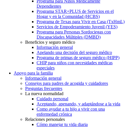
Programa para Niños Médicamente
Dependientes
Programa STAR+PLUS de Servicios en el
Hogar y en la Comunidad (HCBS)
Programa de Texas para Vivir en Casa (TxHmL)
Servicios de Empoderamiento Juvenil (YES)
Programa para Personas Sordociegas con
Discapacidades Múltiples (DMBD)
Beneficios y seguro médico
Información general
Apelando una decisión del seguro médico
Programa de primas de seguro médico (HIPP)
CHIP para niños con necesidades médicas
especiales
Apoyo para la familia
Información general
Consejos para padres de acogida y cuidadores
Preguntas frecuentes
La nueva normalidad
Cuidado personal
Aceptando, apenando, y adaptándose a la vida
Como ayudar a tu hijo a vivir con una
enfermedad crónica
Relaciones personales
Cómo manejar tu vida diaria