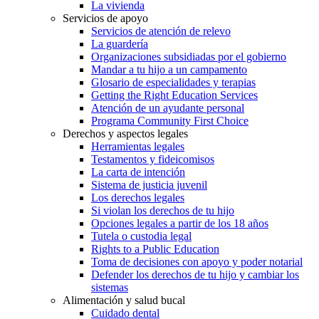
La vivienda
Servicios de apoyo
Servicios de atención de relevo
La guardería
Organizaciones subsidiadas por el gobierno
Mandar a tu hijo a un campamento
Glosario de especialidades y terapias
Getting the Right Education Services
Atención de un ayudante personal
Programa Community First Choice
Derechos y aspectos legales
Herramientas legales
Testamentos y fideicomisos
La carta de intención
Sistema de justicia juvenil
Los derechos legales
Si violan los derechos de tu hijo
Opciones legales a partir de los 18 años
Tutela o custodia legal
Rights to a Public Education
Toma de decisiones con apoyo y poder notarial
Defender los derechos de tu hijo y cambiar los
sistemas
Alimentación y salud bucal
Cuidado dental