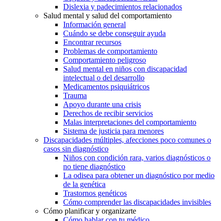
Dislexia y padecimientos relacionados
Salud mental y salud del comportamiento
Información general
Cuándo se debe conseguir ayuda
Encontrar recursos
Problemas de comportamiento
Comportamiento peligroso
Salud mental en niños con discapacidad
intelectual o del desarrollo
Medicamentos psiquiátricos
Trauma
Apoyo durante una crisis
Derechos de recibir servicios
Malas interpretaciones del comportamiento
Sistema de justicia para menores
Discapacidades múltiples, afecciones poco comunes o
casos sin diagnóstico
Niños con condición rara, varios diagnósticos o
no tiene diagnóstico
La odisea para obtener un diagnóstico por medio
de la genética
Trastornos genéticos
Cómo comprender las discapacidades invisibles
Cómo planificar y organizarte
Cómo hablar con tu médico