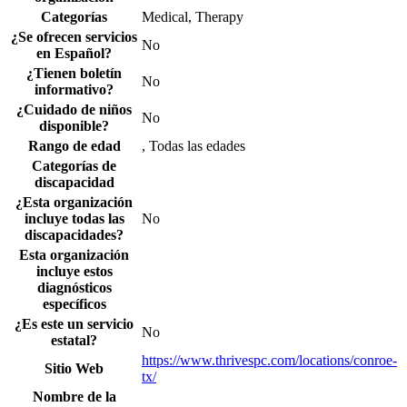
Categorías
Medical, Therapy
¿Se ofrecen servicios
No
en Español?
¿Tienen boletín
No
informativo?
¿Cuidado de niños
No
disponible?
Rango de edad
, Todas las edades
Categorías de
discapacidad
¿Esta organización
incluye todas las
No
discapacidades?
Esta organización
incluye estos
diagnósticos
específicos
¿Es este un servicio
No
estatal?
https://www.thrivespc.com/locations/conroe-
Sitio Web
tx/
Nombre de la