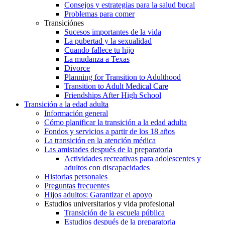
Consejos y estrategias para la salud bucal
Problemas para comer
Transiciónes
Sucesos importantes de la vida
La pubertad y la sexualidad
Cuando fallece tu hijo
La mudanza a Texas
Divorce
Planning for Transition to Adulthood
Transition to Adult Medical Care
Friendships After High School
Transición a la edad adulta
Información general
Cómo planificar la transición a la edad adulta
Fondos y servicios a partir de los 18 años
La transición en la atención médica
Las amistades después de la preparatoria
Actividades recreativas para adolescentes y
adultos con discapacidades
Historias personales
Preguntas frecuentes
Hijos adultos: Garantizar el apoyo
Estudios universitarios y vida profesional
Transición de la escuela pública
Estudios después de la preparatoria