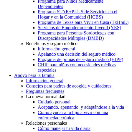
Programa para Niños Médicamente
Dependientes
Programa STAR+PLUS de Servicios en el
Hogar y en la Comunidad (HCBS)
Programa de Texas para Vivir en Casa (TxHmL)
Servicios de Empoderamiento Juvenil (YES)
Programa para Personas Sordociegas con
Discapacidades Múltiples (DMBD)
Beneficios y seguro médico
Información general
Apelando una decisión del seguro médico
Programa de primas de seguro médico (HIPP)
CHIP para niños con necesidades médicas
especiales
Apoyo para la familia
Información general
Consejos para padres de acogida y cuidadores
Preguntas frecuentes
La nueva normalidad
Cuidado personal
Aceptando, apenando, y adaptándose a la vida
Como ayudar a tu hijo a vivir con una
enfermedad crónica
Relaciones personales
Cómo manejar tu vida diaria