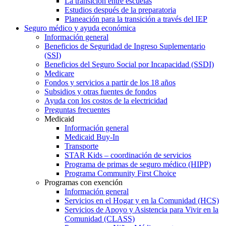
La transición entre escuelas
Estudios después de la preparatoria
Planeación para la transición a través del IEP
Seguro médico y ayuda económica
Información general
Beneficios de Seguridad de Ingreso Suplementario
(SSI)
Beneficios del Seguro Social por Incapacidad (SSDI)
Medicare
Fondos y servicios a partir de los 18 años
Subsidios y otras fuentes de fondos
Ayuda con los costos de la electricidad
Preguntas frecuentes
Medicaid
Información general
Medicaid Buy-In
Transporte
STAR Kids – coordinación de servicios
Programa de primas de seguro médico (HIPP)
Programa Community First Choice
Programas con exención
Información general
Servicios en el Hogar y en la Comunidad (HCS)
Servicios de Apoyo y Asistencia para Vivir en la
Comunidad (CLASS)