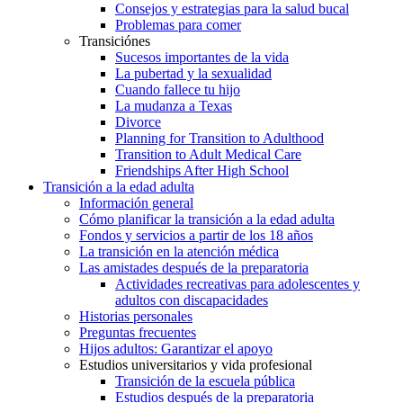
Consejos y estrategias para la salud bucal
Problemas para comer
Transiciónes
Sucesos importantes de la vida
La pubertad y la sexualidad
Cuando fallece tu hijo
La mudanza a Texas
Divorce
Planning for Transition to Adulthood
Transition to Adult Medical Care
Friendships After High School
Transición a la edad adulta
Información general
Cómo planificar la transición a la edad adulta
Fondos y servicios a partir de los 18 años
La transición en la atención médica
Las amistades después de la preparatoria
Actividades recreativas para adolescentes y
adultos con discapacidades
Historias personales
Preguntas frecuentes
Hijos adultos: Garantizar el apoyo
Estudios universitarios y vida profesional
Transición de la escuela pública
Estudios después de la preparatoria