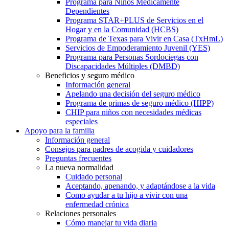
Programa para Niños Médicamente
Dependientes
Programa STAR+PLUS de Servicios en el
Hogar y en la Comunidad (HCBS)
Programa de Texas para Vivir en Casa (TxHmL)
Servicios de Empoderamiento Juvenil (YES)
Programa para Personas Sordociegas con
Discapacidades Múltiples (DMBD)
Beneficios y seguro médico
Información general
Apelando una decisión del seguro médico
Programa de primas de seguro médico (HIPP)
CHIP para niños con necesidades médicas
especiales
Apoyo para la familia
Información general
Consejos para padres de acogida y cuidadores
Preguntas frecuentes
La nueva normalidad
Cuidado personal
Aceptando, apenando, y adaptándose a la vida
Como ayudar a tu hijo a vivir con una
enfermedad crónica
Relaciones personales
Cómo manejar tu vida diaria