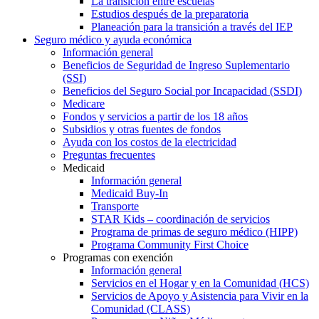
La transición entre escuelas
Estudios después de la preparatoria
Planeación para la transición a través del IEP
Seguro médico y ayuda económica
Información general
Beneficios de Seguridad de Ingreso Suplementario
(SSI)
Beneficios del Seguro Social por Incapacidad (SSDI)
Medicare
Fondos y servicios a partir de los 18 años
Subsidios y otras fuentes de fondos
Ayuda con los costos de la electricidad
Preguntas frecuentes
Medicaid
Información general
Medicaid Buy-In
Transporte
STAR Kids – coordinación de servicios
Programa de primas de seguro médico (HIPP)
Programa Community First Choice
Programas con exención
Información general
Servicios en el Hogar y en la Comunidad (HCS)
Servicios de Apoyo y Asistencia para Vivir en la
Comunidad (CLASS)