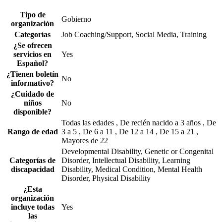
Tipo de
Gobierno
organización
Categorías
Job Coaching/Support, Social Media, Training
¿Se ofrecen
servicios en
Yes
Español?
¿Tienen boletín
No
informativo?
¿Cuidado de
niños
No
disponible?
Todas las edades , De recién nacido a 3 años , De
Rango de edad
3 a 5 , De 6 a 11 , De 12 a 14 , De 15 a 21 ,
Mayores de 22
Developmental Disability, Genetic or Congenital
Categorías de
Disorder, Intellectual Disability, Learning
discapacidad
Disability, Medical Condition, Mental Health
Disorder, Physical Disability
¿Esta
organización
incluye todas
Yes
las