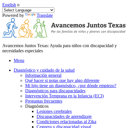
English
o
Powered by
Translate
Avancemos Juntos Texas: Ayuda para niños con discapacidad y
necesidades especiales
Menu
Diagnóstico y cuidado de la salud
Información general
Qué hacer si notas que hay algo diferente
Mi hijo tiene un diagnóstico, ¿por dónde empiezo?
Diagnósticos para discapacidades
Intervención Temprana en la Infancia (ECI)
Preguntas frecuentes
Diagnósticos
Lesiones cerebrales
Discapacidades de aprendizaje
Condiciones relacionadas al Zika
Ceguera y discapacidad visual