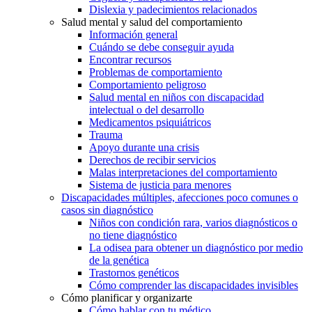
Dislexia y padecimientos relacionados
Salud mental y salud del comportamiento
Información general
Cuándo se debe conseguir ayuda
Encontrar recursos
Problemas de comportamiento
Comportamiento peligroso
Salud mental en niños con discapacidad
intelectual o del desarrollo
Medicamentos psiquiátricos
Trauma
Apoyo durante una crisis
Derechos de recibir servicios
Malas interpretaciones del comportamiento
Sistema de justicia para menores
Discapacidades múltiples, afecciones poco comunes o
casos sin diagnóstico
Niños con condición rara, varios diagnósticos o
no tiene diagnóstico
La odisea para obtener un diagnóstico por medio
de la genética
Trastornos genéticos
Cómo comprender las discapacidades invisibles
Cómo planificar y organizarte
Cómo hablar con tu médico