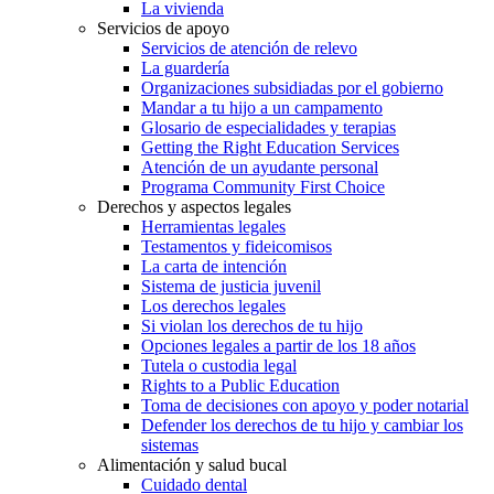
La vivienda
Servicios de apoyo
Servicios de atención de relevo
La guardería
Organizaciones subsidiadas por el gobierno
Mandar a tu hijo a un campamento
Glosario de especialidades y terapias
Getting the Right Education Services
Atención de un ayudante personal
Programa Community First Choice
Derechos y aspectos legales
Herramientas legales
Testamentos y fideicomisos
La carta de intención
Sistema de justicia juvenil
Los derechos legales
Si violan los derechos de tu hijo
Opciones legales a partir de los 18 años
Tutela o custodia legal
Rights to a Public Education
Toma de decisiones con apoyo y poder notarial
Defender los derechos de tu hijo y cambiar los
sistemas
Alimentación y salud bucal
Cuidado dental