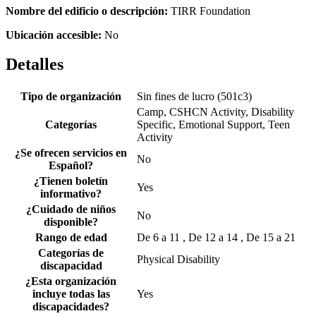
Nombre del edificio o descripción:
TIRR Foundation
Ubicación accesible:
No
Detalles
Tipo de organización
Sin fines de lucro (501c3)
Camp, CSHCN Activity, Disability
Categorías
Specific, Emotional Support, Teen
Activity
¿Se ofrecen servicios en
No
Español?
¿Tienen boletín
Yes
informativo?
¿Cuidado de niños
No
disponible?
Rango de edad
De 6 a 11 , De 12 a 14 , De 15 a 21
Categorías de
Physical Disability
discapacidad
¿Esta organización
incluye todas las
Yes
discapacidades?