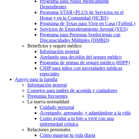
Programa para Niños Médicamente
Dependientes
Programa STAR+PLUS de Servicios en el
Hogar y en la Comunidad (HCBS)
Programa de Texas para Vivir en Casa (TxHmL)
Servicios de Empoderamiento Juvenil (YES)
Programa para Personas Sordociegas con
Discapacidades Múltiples (DMBD)
Beneficios y seguro médico
Información general
Apelando una decisión del seguro médico
Programa de primas de seguro médico (HIPP)
CHIP para niños con necesidades médicas
especiales
Apoyo para la familia
Información general
Consejos para padres de acogida y cuidadores
Preguntas frecuentes
La nueva normalidad
Cuidado personal
Aceptando, apenando, y adaptándose a la vida
Como ayudar a tu hijo a vivir con una
enfermedad crónica
Relaciones personales
Cómo manejar tu vida diaria