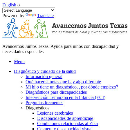
English
o
Powered by
Translate
Avancemos Juntos Texas: Ayuda para niños con discapacidad y
necesidades especiales
Menu
Diagnóstico y cuidado de la salud
Información general
Qué hacer si notas que hay algo diferente
Mi hijo tiene un diagnóstico, ¿por dónde empiezo?
Diagnósticos para discapacidades
Intervención Temprana en la Infancia (ECI)
Preguntas frecuentes
Diagnósticos
Lesiones cerebrales
Discapacidades de aprendizaje
Condiciones relacionadas al Zika
Ceguera y discapacidad visual