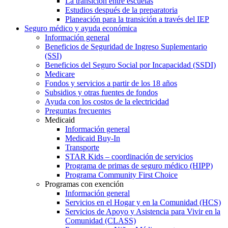
La transición entre escuelas
Estudios después de la preparatoria
Planeación para la transición a través del IEP
Seguro médico y ayuda económica
Información general
Beneficios de Seguridad de Ingreso Suplementario
(SSI)
Beneficios del Seguro Social por Incapacidad (SSDI)
Medicare
Fondos y servicios a partir de los 18 años
Subsidios y otras fuentes de fondos
Ayuda con los costos de la electricidad
Preguntas frecuentes
Medicaid
Información general
Medicaid Buy-In
Transporte
STAR Kids – coordinación de servicios
Programa de primas de seguro médico (HIPP)
Programa Community First Choice
Programas con exención
Información general
Servicios en el Hogar y en la Comunidad (HCS)
Servicios de Apoyo y Asistencia para Vivir en la
Comunidad (CLASS)