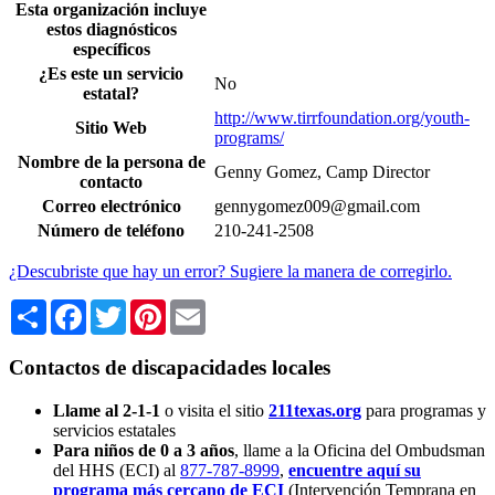
Esta organización incluye
estos diagnósticos
específicos
¿Es este un servicio
No
estatal?
http://www.tirrfoundation.org/youth-
Sitio Web
programs/
Nombre de la persona de
Genny Gomez, Camp Director
contacto
Correo electrónico
gennygomez009@gmail.com
Número de teléfono
210-241-2508
¿Descubriste que hay un error? Sugiere la manera de corregirlo.
Share
Facebook
Twitter
Pinterest
Email
Contactos de discapacidades locales
Llame al 2-1-1
o visita el sitio
211texas.org
para programas y
servicios estatales
Para niños de 0 a 3 años
, llame a la Oficina del Ombudsman
del HHS (ECI) al
877-787-8999
,
encuentre aquí su
programa más cercano de ECI
(Intervención Temprana en