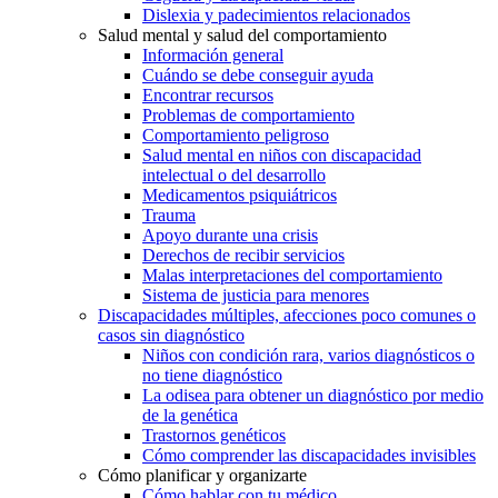
Dislexia y padecimientos relacionados
Salud mental y salud del comportamiento
Información general
Cuándo se debe conseguir ayuda
Encontrar recursos
Problemas de comportamiento
Comportamiento peligroso
Salud mental en niños con discapacidad
intelectual o del desarrollo
Medicamentos psiquiátricos
Trauma
Apoyo durante una crisis
Derechos de recibir servicios
Malas interpretaciones del comportamiento
Sistema de justicia para menores
Discapacidades múltiples, afecciones poco comunes o
casos sin diagnóstico
Niños con condición rara, varios diagnósticos o
no tiene diagnóstico
La odisea para obtener un diagnóstico por medio
de la genética
Trastornos genéticos
Cómo comprender las discapacidades invisibles
Cómo planificar y organizarte
Cómo hablar con tu médico