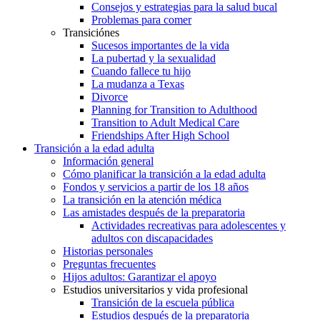
Consejos y estrategias para la salud bucal
Problemas para comer
Transiciónes
Sucesos importantes de la vida
La pubertad y la sexualidad
Cuando fallece tu hijo
La mudanza a Texas
Divorce
Planning for Transition to Adulthood
Transition to Adult Medical Care
Friendships After High School
Transición a la edad adulta
Información general
Cómo planificar la transición a la edad adulta
Fondos y servicios a partir de los 18 años
La transición en la atención médica
Las amistades después de la preparatoria
Actividades recreativas para adolescentes y
adultos con discapacidades
Historias personales
Preguntas frecuentes
Hijos adultos: Garantizar el apoyo
Estudios universitarios y vida profesional
Transición de la escuela pública
Estudios después de la preparatoria