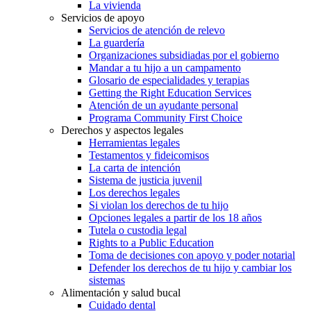
La vivienda
Servicios de apoyo
Servicios de atención de relevo
La guardería
Organizaciones subsidiadas por el gobierno
Mandar a tu hijo a un campamento
Glosario de especialidades y terapias
Getting the Right Education Services
Atención de un ayudante personal
Programa Community First Choice
Derechos y aspectos legales
Herramientas legales
Testamentos y fideicomisos
La carta de intención
Sistema de justicia juvenil
Los derechos legales
Si violan los derechos de tu hijo
Opciones legales a partir de los 18 años
Tutela o custodia legal
Rights to a Public Education
Toma de decisiones con apoyo y poder notarial
Defender los derechos de tu hijo y cambiar los
sistemas
Alimentación y salud bucal
Cuidado dental