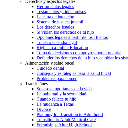
Derechos y aspectos legales
Herramientas legales
Testamentos y fideicomisos
La carta de intención
Sistema de justicia juvenil
Los derechos legales
Si violan los derechos de tu hijo
Opciones legales a partir de los 18 años
Tutela o custodia legal
Rights to a Public Education
Toma de decisiones con apoyo y poder notarial
Defender los derechos de tu hijo y cambiar los sis
Alimentación y salud bucal
Cuidado dental
Consejos y estrategias para la salud bucal
Problemas para comer
Transiciónes
Sucesos importantes de la vida
La pubertad y la sexualidad
Cuando fallece tu hijo
La mudanza a Texas
Divorce
Planning for Transition to Adulthood
Transition to Adult Medical Care
Friendships After High School