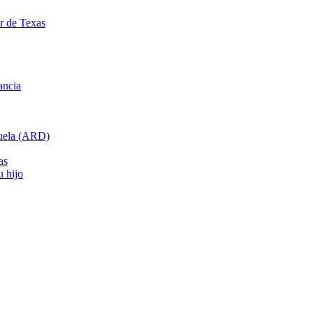
ar de Texas
ancia
cuela (ARD)
as
u hijo