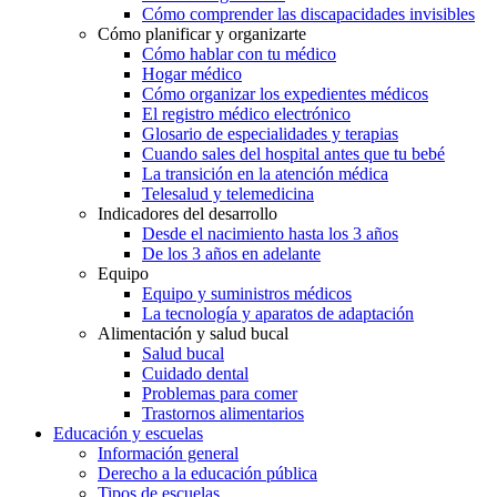
Cómo comprender las discapacidades invisibles
Cómo planificar y organizarte
Cómo hablar con tu médico
Hogar médico
Cómo organizar los expedientes médicos
El registro médico electrónico
Glosario de especialidades y terapias
Cuando sales del hospital antes que tu bebé
La transición en la atención médica
Telesalud y telemedicina
Indicadores del desarrollo
Desde el nacimiento hasta los 3 años
De los 3 años en adelante
Equipo
Equipo y suministros médicos
La tecnología y aparatos de adaptación
Alimentación y salud bucal
Salud bucal
Cuidado dental
Problemas para comer
Trastornos alimentarios
Educación y escuelas
Información general
Derecho a la educación pública
Tipos de escuelas