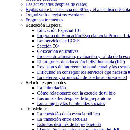
Las actividades después de clases
Reglas sobre la asistencia del 90% y el ausentismo escol
Organizar los registros escolares
Preguntas frecuentes
Educación Especial
Educación Especial 101
Programa de Educación Especial en la Primera Inf
Los servicios de ECSE
Sección 504
Colocación educativas
Proceso de admisión, evaluación y salida de la es
El programa de educación individualizada (IEP)
Los planes de intervención conductual y las escuel
Dificultad en conseguir los servicios que necesita t
La defensa y promoción de la educación especial
Relaciones personales
La intimidación
Cómo relacionarte con la escuela de tu hijo
Las amistades después de la preparatoria
Los amigos y las habilidades sociales
Transiciónes
La transición de la escuela pública
La transición entre escuelas
Estudios después de la preparatoria
Planeación para la transición a través del IEP