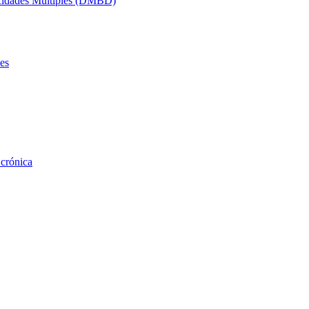
acidades Múltiples (DMBD)
es
 crónica