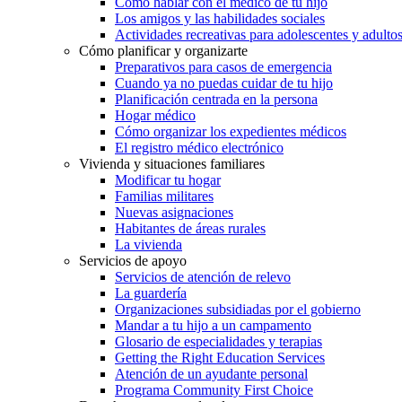
Cómo hablar con el médico de tu hijo
Los amigos y las habilidades sociales
Actividades recreativas para adolescentes y adulto
Cómo planificar y organizarte
Preparativos para casos de emergencia
Cuando ya no puedas cuidar de tu hijo
Planificación centrada en la persona
Hogar médico
Cómo organizar los expedientes médicos
El registro médico electrónico
Vivienda y situaciones familiares
Modificar tu hogar
Familias militares
Nuevas asignaciones
Habitantes de áreas rurales
La vivienda
Servicios de apoyo
Servicios de atención de relevo
La guardería
Organizaciones subsidiadas por el gobierno
Mandar a tu hijo a un campamento
Glosario de especialidades y terapias
Getting the Right Education Services
Atención de un ayudante personal
Programa Community First Choice