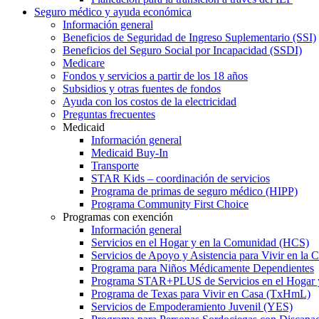
Seguro médico y ayuda económica
Información general
Beneficios de Seguridad de Ingreso Suplementario (SSI)
Beneficios del Seguro Social por Incapacidad (SSDI)
Medicare
Fondos y servicios a partir de los 18 años
Subsidios y otras fuentes de fondos
Ayuda con los costos de la electricidad
Preguntas frecuentes
Medicaid
Información general
Medicaid Buy-In
Transporte
STAR Kids – coordinación de servicios
Programa de primas de seguro médico (HIPP)
Programa Community First Choice
Programas con exención
Información general
Servicios en el Hogar y en la Comunidad (HCS)
Servicios de Apoyo y Asistencia para Vivir en l
Programa para Niños Médicamente Dependientes
Programa STAR+PLUS de Servicios en el Hogar
Programa de Texas para Vivir en Casa (TxHmL)
Servicios de Empoderamiento Juvenil (YES)