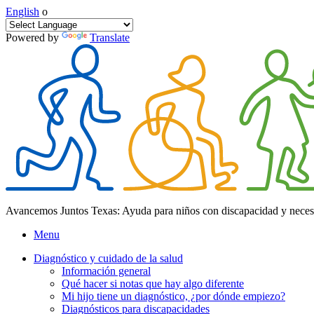
English
o
Powered by
Translate
Avancemos Juntos Texas: Ayuda para niños con discapacidad y neces
Menu
Diagnóstico y cuidado de la salud
Información general
Qué hacer si notas que hay algo diferente
Mi hijo tiene un diagnóstico, ¿por dónde empiezo?
Diagnósticos para discapacidades