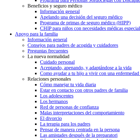
Programa para Personas Sordociegas con Discap
Beneficios y seguro médico
Información general
Apelando una decisión del seguro médico
Programa de primas de seguro médico (HIPP)
CHIP para niños con necesidades médicas especial
Apoyo para la familia
Información general
Consejos para padres de acogida y cuidadores
Preguntas frecuentes
La nueva normalidad
Cuidado personal
Aceptando, apenando, y adaptándose a la vida
Como ayudar a tu hijo a vivir con una enfermedad
Relaciones personales
Cómo manejar tu vida diaria
Estar en contacto con otros padres de familia
Los adolescentes
Los hermanos
Red de personas de confianza
Malas interpretaciones del comportamiento
El divorcio
La terapia para los padres
Pensar de manera centrada en la persona
Las amistades después de la preparatori