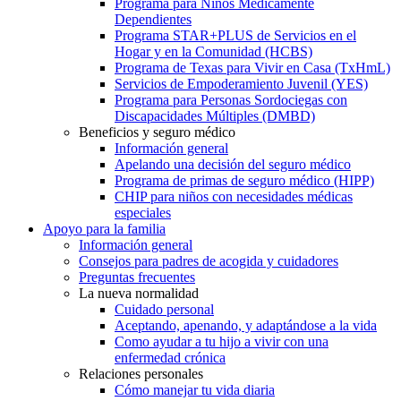
Programa para Niños Médicamente
Dependientes
Programa STAR+PLUS de Servicios en el
Hogar y en la Comunidad (HCBS)
Programa de Texas para Vivir en Casa (TxHmL)
Servicios de Empoderamiento Juvenil (YES)
Programa para Personas Sordociegas con
Discapacidades Múltiples (DMBD)
Beneficios y seguro médico
Información general
Apelando una decisión del seguro médico
Programa de primas de seguro médico (HIPP)
CHIP para niños con necesidades médicas
especiales
Apoyo para la familia
Información general
Consejos para padres de acogida y cuidadores
Preguntas frecuentes
La nueva normalidad
Cuidado personal
Aceptando, apenando, y adaptándose a la vida
Como ayudar a tu hijo a vivir con una
enfermedad crónica
Relaciones personales
Cómo manejar tu vida diaria