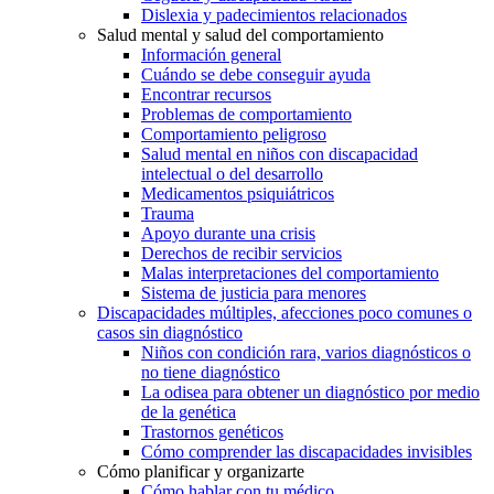
Dislexia y padecimientos relacionados
Salud mental y salud del comportamiento
Información general
Cuándo se debe conseguir ayuda
Encontrar recursos
Problemas de comportamiento
Comportamiento peligroso
Salud mental en niños con discapacidad
intelectual o del desarrollo
Medicamentos psiquiátricos
Trauma
Apoyo durante una crisis
Derechos de recibir servicios
Malas interpretaciones del comportamiento
Sistema de justicia para menores
Discapacidades múltiples, afecciones poco comunes o
casos sin diagnóstico
Niños con condición rara, varios diagnósticos o
no tiene diagnóstico
La odisea para obtener un diagnóstico por medio
de la genética
Trastornos genéticos
Cómo comprender las discapacidades invisibles
Cómo planificar y organizarte
Cómo hablar con tu médico