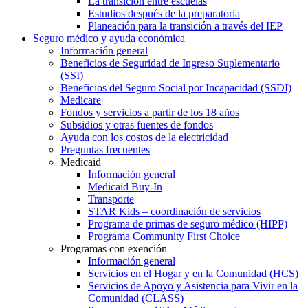
La transición entre escuelas
Estudios después de la preparatoria
Planeación para la transición a través del IEP
Seguro médico y ayuda económica
Información general
Beneficios de Seguridad de Ingreso Suplementario
(SSI)
Beneficios del Seguro Social por Incapacidad (SSDI)
Medicare
Fondos y servicios a partir de los 18 años
Subsidios y otras fuentes de fondos
Ayuda con los costos de la electricidad
Preguntas frecuentes
Medicaid
Información general
Medicaid Buy-In
Transporte
STAR Kids – coordinación de servicios
Programa de primas de seguro médico (HIPP)
Programa Community First Choice
Programas con exención
Información general
Servicios en el Hogar y en la Comunidad (HCS)
Servicios de Apoyo y Asistencia para Vivir en la
Comunidad (CLASS)