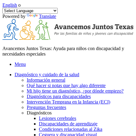
English
o
Powered by
Translate
Avancemos Juntos Texas: Ayuda para niños con discapacidad y
necesidades especiales
Menu
Diagnóstico y cuidado de la salud
Información general
Qué hacer si notas que hay algo diferente
Mi hijo tiene un diagnóstico, ¿por dónde empiezo?
Diagnósticos para discapacidades
Intervención Temprana en la Infancia (ECI)
Preguntas frecuentes
Diagnósticos
Lesiones cerebrales
Discapacidades de aprendizaje
Condiciones relacionadas al Zika
Ceguera y discapacidad visual