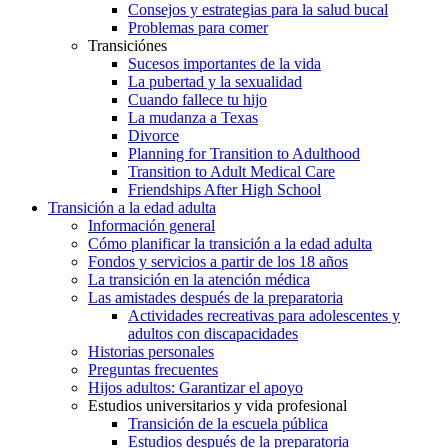
Consejos y estrategias para la salud bucal
Problemas para comer
Transiciónes
Sucesos importantes de la vida
La pubertad y la sexualidad
Cuando fallece tu hijo
La mudanza a Texas
Divorce
Planning for Transition to Adulthood
Transition to Adult Medical Care
Friendships After High School
Transición a la edad adulta
Información general
Cómo planificar la transición a la edad adulta
Fondos y servicios a partir de los 18 años
La transición en la atención médica
Las amistades después de la preparatoria
Actividades recreativas para adolescentes y
adultos con discapacidades
Historias personales
Preguntas frecuentes
Hijos adultos: Garantizar el apoyo
Estudios universitarios y vida profesional
Transición de la escuela pública
Estudios después de la preparatoria