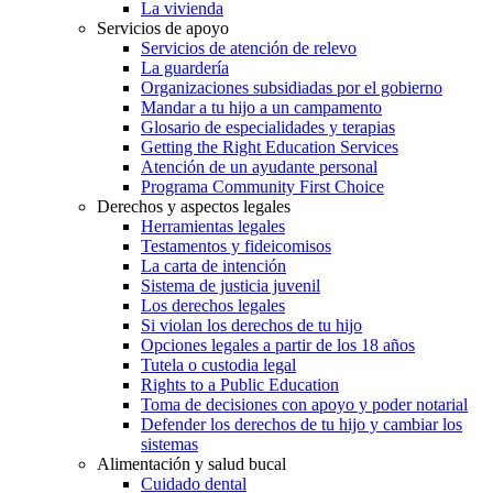
La vivienda
Servicios de apoyo
Servicios de atención de relevo
La guardería
Organizaciones subsidiadas por el gobierno
Mandar a tu hijo a un campamento
Glosario de especialidades y terapias
Getting the Right Education Services
Atención de un ayudante personal
Programa Community First Choice
Derechos y aspectos legales
Herramientas legales
Testamentos y fideicomisos
La carta de intención
Sistema de justicia juvenil
Los derechos legales
Si violan los derechos de tu hijo
Opciones legales a partir de los 18 años
Tutela o custodia legal
Rights to a Public Education
Toma de decisiones con apoyo y poder notarial
Defender los derechos de tu hijo y cambiar los
sistemas
Alimentación y salud bucal
Cuidado dental