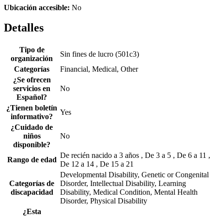
Ubicación accesible:
No
Detalles
Tipo de
Sin fines de lucro (501c3)
organización
Categorías
Financial, Medical, Other
¿Se ofrecen
servicios en
No
Español?
¿Tienen boletín
Yes
informativo?
¿Cuidado de
niños
No
disponible?
De recién nacido a 3 años , De 3 a 5 , De 6 a 11 ,
Rango de edad
De 12 a 14 , De 15 a 21
Developmental Disability, Genetic or Congenital
Categorías de
Disorder, Intellectual Disability, Learning
discapacidad
Disability, Medical Condition, Mental Health
Disorder, Physical Disability
¿Esta