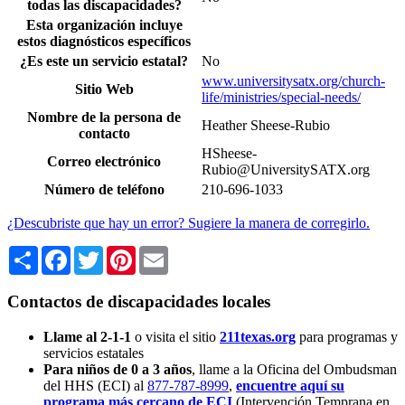
todas las discapacidades?
Esta organización incluye
estos diagnósticos específicos
¿Es este un servicio estatal?
No
www.universitysatx.org/church-
Sitio Web
life/ministries/special-needs/
Nombre de la persona de
Heather Sheese-Rubio
contacto
HSheese-
Correo electrónico
Rubio@UniversitySATX.org
Número de teléfono
210-696-1033
¿Descubriste que hay un error? Sugiere la manera de corregirlo.
Share
Facebook
Twitter
Pinterest
Email
Contactos de discapacidades locales
Llame al 2-1-1
o visita el sitio
211texas.org
para programas y
servicios estatales
Para niños de 0 a 3 años
, llame a la Oficina del Ombudsman
del HHS (ECI) al
877-787-8999
,
encuentre aquí su
programa más cercano de ECI
(Intervención Temprana en