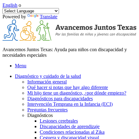
English
o
Powered by
Translate
Avancemos Juntos Texas: Ayuda para niños con discapacidad y
necesidades especiales
Menu
Diagnóstico y cuidado de la salud
Información general
Qué hacer si notas que hay algo diferente
Mi hijo tiene un diagnóstico, ¿por dónde empiezo?
Diagnósticos para discapacidades
Intervención Temprana en la Infancia (ECI)
Preguntas frecuentes
Diagnósticos
Lesiones cerebrales
Discapacidades de aprendizaje
Condiciones relacionadas al Zika
Ceguera y discapacidad visual