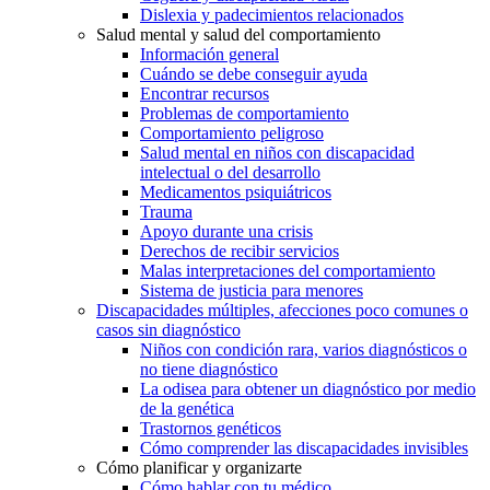
Dislexia y padecimientos relacionados
Salud mental y salud del comportamiento
Información general
Cuándo se debe conseguir ayuda
Encontrar recursos
Problemas de comportamiento
Comportamiento peligroso
Salud mental en niños con discapacidad
intelectual o del desarrollo
Medicamentos psiquiátricos
Trauma
Apoyo durante una crisis
Derechos de recibir servicios
Malas interpretaciones del comportamiento
Sistema de justicia para menores
Discapacidades múltiples, afecciones poco comunes o
casos sin diagnóstico
Niños con condición rara, varios diagnósticos o
no tiene diagnóstico
La odisea para obtener un diagnóstico por medio
de la genética
Trastornos genéticos
Cómo comprender las discapacidades invisibles
Cómo planificar y organizarte
Cómo hablar con tu médico