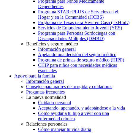
Programa para Niños Médicamente
Dependientes
Programa STAR+PLUS de Servicios en el
Hogar y en la Comunidad (HCBS)
Programa de Texas para Vivir en Casa (TxHmL)
Servicios de Empoderamiento Juvenil (YES)
Programa para Personas Sordociegas con
Discapacidades Múltiples (DMBD)
Beneficios y seguro médico
Información general
Apelando una decisión del seguro médico
Programa de primas de seguro médico (HIPP)
CHIP para niños con necesidades médicas
especiales
Apoyo para la familia
Información general
Consejos para padres de acogida y cuidadores
Preguntas frecuentes
La nueva normalidad
Cuidado personal
Aceptando, apenando, y adaptándose a la vida
Como ayudar a tu hijo a vivir con una
enfermedad crónica
Relaciones personales
Cómo manejar tu vida diaria