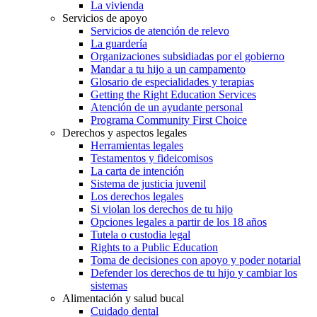
La vivienda
Servicios de apoyo
Servicios de atención de relevo
La guardería
Organizaciones subsidiadas por el gobierno
Mandar a tu hijo a un campamento
Glosario de especialidades y terapias
Getting the Right Education Services
Atención de un ayudante personal
Programa Community First Choice
Derechos y aspectos legales
Herramientas legales
Testamentos y fideicomisos
La carta de intención
Sistema de justicia juvenil
Los derechos legales
Si violan los derechos de tu hijo
Opciones legales a partir de los 18 años
Tutela o custodia legal
Rights to a Public Education
Toma de decisiones con apoyo y poder notarial
Defender los derechos de tu hijo y cambiar los
sistemas
Alimentación y salud bucal
Cuidado dental