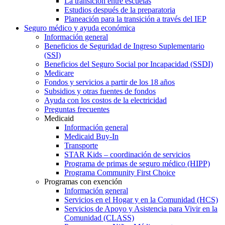
La transición entre escuelas
Estudios después de la preparatoria
Planeación para la transición a través del IEP
Seguro médico y ayuda económica
Información general
Beneficios de Seguridad de Ingreso Suplementario
(SSI)
Beneficios del Seguro Social por Incapacidad (SSDI)
Medicare
Fondos y servicios a partir de los 18 años
Subsidios y otras fuentes de fondos
Ayuda con los costos de la electricidad
Preguntas frecuentes
Medicaid
Información general
Medicaid Buy-In
Transporte
STAR Kids – coordinación de servicios
Programa de primas de seguro médico (HIPP)
Programa Community First Choice
Programas con exención
Información general
Servicios en el Hogar y en la Comunidad (HCS)
Servicios de Apoyo y Asistencia para Vivir en la
Comunidad (CLASS)