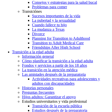
Consejos y estrategias para la salud bucal
Problemas para comer
Transiciónes
Sucesos importantes de la vida
La pubertad y la sexualidad
Cuando fallece tu hijo
La mudanza a Texas
Divorce
Planning for Transition to Adulthood
Transition to Adult Medical Care
Friendships After High School
Transición a la edad adulta
Información general
Cómo planificar la transición a la edad adulta
Fondos y servicios a partir de los 18 años
La transición en la atención médica
Las amistades después de la preparatoria
Actividades recreativas para adolescentes y
adultos con discapacidades
Historias personales
Preguntas frecuentes
Hijos adultos: Garantizar el apoyo
Estudios universitarios y vida profesional
Transición de la escuela pública
Estudios después de la preparatoria